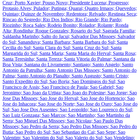
Cruz; Porto Xavier; Pouso Novo; Presidente Lucena; Progresso;
Protasio Alves; Pulador; Putinga; Quarai; Quatro Irmaos; Quevedos;
Quintao; Quinze de Novembro; Redentora; Relvado; Restinga Seca;
Rincao do Segredo; Rio Dos Indios; Rio Grande; Rio Pardo;
Riozinho; Roca Sales; Rodeio Bonito; Rolador; Rolante; Ronda
Alta; Rondinha; Roque Gonzales; Rosario do Sul; Sagrada Familia;
Saldanha Marinho; Salto do Jacui; Salvador Das Missoes; Salvador
do Sul; Sananduva; Santa Barbara; Santa Barbara do Sul; Santa
Cecilia do Sul; Santa Clara do Sul; Santa Cruz do Sul; Santa
Margarida do Sul; Santa Maria; Santa Maria do Herval; Santa Rosa;
Santa Teresinha; Santa Tereza; Santa Vitoria do Palmar; Santana da
Boa Vista; Santana do Livramento; Santiago; Santo Angelo; Santo
Antonio da Patrulha; Santo Antonio Das Missoes; Santo Antonio do
Palma; Santo Antonio do Planalto; Santo Augusto; Santo Cristo;
Santo Expedito do Sul; Sao Borja; Sao Domingos do Sul; Sao
Francisco de Assis; Sao Francisco de Paula; Sao Gabriel; Sao
Jeronimo; Sao Joao da Urtiga; Sao Joao do Polesine; Sao Jorge; Sao
Jose Das Missoes; Sao Jose do Herval; Sao Jose do Hortencio; Sao
Jose do Inhacora; Sao Jose do Norte; Sao Jose do Ouro; Sao Jose do
Sul; Sao Jose Dos Ausentes; Sao Leopoldo; Sao Lourenco do Sul;
Sao Luiz Gonzaga; Sao Marcos; Sao Martinho; Sao Martinho da
Serra; Sao Miguel Das Missoes; Sao Nicolau; Sao Paulo Das
Missoes; Sao Pedro da Serra; Sao Pedro Das Missoes; Sao Pedro do
Butia; Sao Pedro do Sul; Sao Sebastiao do Cai; Sao Sepe; Sao
Valentim; Sao Valentim do Sul; Sao Valerio do Sul; Sao Vendelino;