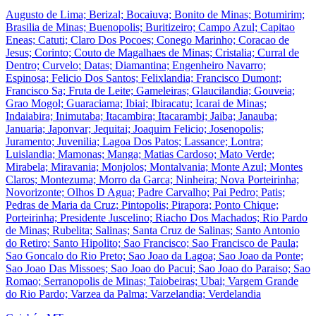
Augusto de Lima; Berizal; Bocaiuva; Bonito de Minas; Botumirim;
Brasilia de Minas; Buenopolis; Buritizeiro; Campo Azul; Capitao
Eneas; Catuti; Claro Dos Pocoes; Conego Marinho; Coracao de
Jesus; Corinto; Couto de Magalhaes de Minas; Cristalia; Curral de
Dentro; Curvelo; Datas; Diamantina; Engenheiro Navarro;
Espinosa; Felicio Dos Santos; Felixlandia; Francisco Dumont;
Francisco Sa; Fruta de Leite; Gameleiras; Glaucilandia; Gouveia;
Grao Mogol; Guaraciama; Ibiai; Ibiracatu; Icarai de Minas;
Indaiabira; Inimutaba; Itacambira; Itacarambi; Jaiba; Janauba;
Januaria; Japonvar; Jequitai; Joaquim Felicio; Josenopolis;
Juramento; Juvenilia; Lagoa Dos Patos; Lassance; Lontra;
Luislandia; Mamonas; Manga; Matias Cardoso; Mato Verde;
Mirabela; Miravania; Monjolos; Montalvania; Monte Azul; Montes
Claros; Montezuma; Morro da Garca; Ninheira; Nova Porteirinha;
Novorizonte; Olhos D Agua; Padre Carvalho; Pai Pedro; Patis;
Pedras de Maria da Cruz; Pintopolis; Pirapora; Ponto Chique;
Porteirinha; Presidente Juscelino; Riacho Dos Machados; Rio Pardo
de Minas; Rubelita; Salinas; Santa Cruz de Salinas; Santo Antonio
do Retiro; Santo Hipolito; Sao Francisco; Sao Francisco de Paula;
Sao Goncalo do Rio Preto; Sao Joao da Lagoa; Sao Joao da Ponte;
Sao Joao Das Missoes; Sao Joao do Pacui; Sao Joao do Paraiso; Sao
Romao; Serranopolis de Minas; Taiobeiras; Ubai; Vargem Grande
do Rio Pardo; Varzea da Palma; Varzelandia; Verdelandia