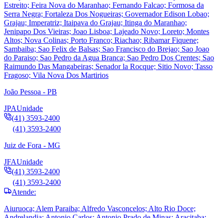
Estreito; Feira Nova do Maranhao; Fernando Falcao; Formosa da
Serra Negra; Fortaleza Dos Nogueiras; Governador Edison Lobao;
Grajau; Imperatriz; Itaipava do Grajau; Itinga do Maranhao;
Jenipapo Dos Vieiras; Joao Lisboa; Lajeado Novo; Loreto; Montes
Altos; Nova Colinas; Porto Franco; Riachao; Ribamar Fiquene;
Sambaiba; Sao Felix de Balsas; Sao Francisco do Brejao; Sao Joao
do Paraiso; Sao Pedro da Agua Branca; Sao Pedro Dos Crentes; Sao
Raimundo Das Mangabeiras; Senador la Rocque; Sitio Novo; Tasso
Fragoso; Vila Nova Dos Martirios
João Pessoa - PB
JPA
Unidade
(41) 3593-2400
(41) 3593-2400
Juiz de Fora - MG
JFA
Unidade
(41) 3593-2400
(41) 3593-2400
Atende:
Aiuruoca; Alem Paraiba; Alfredo Vasconcelos; Alto Rio Doce;
Andrelandia; Antonio Carlos; Antonio Prado de Minas; Aracitaba;