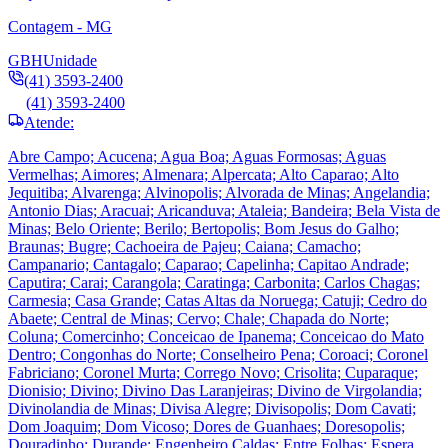
Contagem - MG
GBH
Unidade
(41) 3593-2400
(41) 3593-2400
Atende:
Abre Campo; Acucena; Agua Boa; Aguas Formosas; Aguas
Vermelhas; Aimores; Almenara; Alpercata; Alto Caparao; Alto
Jequitiba; Alvarenga; Alvinopolis; Alvorada de Minas; Angelandia;
Antonio Dias; Aracuai; Aricanduva; Ataleia; Bandeira; Bela Vista de
Minas; Belo Oriente; Berilo; Bertopolis; Bom Jesus do Galho;
Braunas; Bugre; Cachoeira de Pajeu; Caiana; Camacho;
Campanario; Cantagalo; Caparao; Capelinha; Capitao Andrade;
Caputira; Carai; Carangola; Caratinga; Carbonita; Carlos Chagas;
Carmesia; Casa Grande; Catas Altas da Noruega; Catuji; Cedro do
Abaete; Central de Minas; Cervo; Chale; Chapada do Norte;
Coluna; Comercinho; Conceicao de Ipanema; Conceicao do Mato
Dentro; Congonhas do Norte; Conselheiro Pena; Coroaci; Coronel
Fabriciano; Coronel Murta; Corrego Novo; Crisolita; Cuparaque;
Dionisio; Divino; Divino Das Laranjeiras; Divino de Virgolandia;
Divinolandia de Minas; Divisa Alegre; Divisopolis; Dom Cavati;
Dom Joaquim; Dom Vicoso; Dores de Guanhaes; Doresopolis;
Douradinho; Durande; Engenheiro Caldas; Entre Folhas; Espera