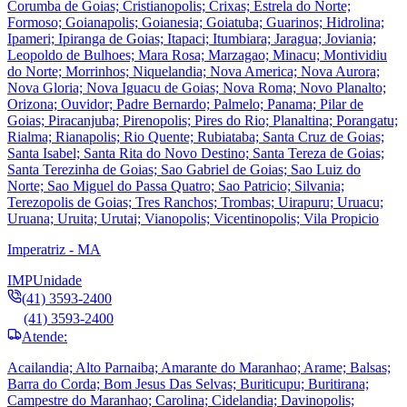
Corumba de Goias; Cristianopolis; Crixas; Estrela do Norte;
Formoso; Goianapolis; Goianesia; Goiatuba; Guarinos; Hidrolina;
Ipameri; Ipiranga de Goias; Itapaci; Itumbiara; Jaragua; Joviania;
Leopoldo de Bulhoes; Mara Rosa; Marzagao; Minacu; Montividiu
do Norte; Morrinhos; Niquelandia; Nova America; Nova Aurora;
Nova Gloria; Nova Iguacu de Goias; Nova Roma; Novo Planalto;
Orizona; Ouvidor; Padre Bernardo; Palmelo; Panama; Pilar de
Goias; Piracanjuba; Pirenopolis; Pires do Rio; Planaltina; Porangatu;
Rialma; Rianapolis; Rio Quente; Rubiataba; Santa Cruz de Goias;
Santa Isabel; Santa Rita do Novo Destino; Santa Tereza de Goias;
Santa Terezinha de Goias; Sao Gabriel de Goias; Sao Luiz do
Norte; Sao Miguel do Passa Quatro; Sao Patricio; Silvania;
Terezopolis de Goias; Tres Ranchos; Trombas; Uirapuru; Uruacu;
Uruana; Uruita; Urutai; Vianopolis; Vicentinopolis; Vila Propicio
Imperatriz - MA
IMP
Unidade
(41) 3593-2400
(41) 3593-2400
Atende:
Acailandia; Alto Parnaiba; Amarante do Maranhao; Arame; Balsas;
Barra do Corda; Bom Jesus Das Selvas; Buriticupu; Buritirana;
Campestre do Maranhao; Carolina; Cidelandia; Davinopolis;