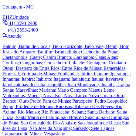
Contagem - MG
BHZ
Unidade
(41) 3593-2400
(41) 3593-2400
Atende:
Baldim; Barao de Cocais; Belo Horizonte; Belo Vale; Betim; Bom
Jesus do Amparo; Bonfim; Brumadinho; Cachoeira da Prata;
Caetanopolis; Caete; Capim Branco; Caranaiba; Catas Altas;
Confins; Congonhas; Conselheiro Lafaiete; Contagem; Cristiano
Otoni; Desterro de Entre Rios; Entre Rios de Minas; Esmeraldas;
Florestal; Fortuna de Minas; Funilandia; Ibirite; Igarape; Igaratinga;
Inhauma; Itabira; Itabirito; Itaguara; Itatiaiucu; Itauna; Itaverava;
Jaboticatubas; Jeceaba; Jequitiba; Joao Monlevade; Juatuba; Lagoa
Santa; Maravilhas; Mariana; Mario Campos; Mateus Leme;
Matozinhos; Moeda; Nova Era; Nova Lima; Nova Uniao; Ouro
Branco; Ouro Preto; Para de Minas; Paraopeba; Pedro Leopoldo;
Pequi; Prudente de Morais; Raposos; Ribeirao Das Neves; Rio
Acima; Rio Manso; Rio Piracicaba; Sabara; Santa Barbara; Santa
Luzia; Santa Maria de Itabira; Sao Bras do Suacui; Sao Domingos
do Prata; Sao Goncalo do Rio Abaixo; Sao Joaquim de Bicas; Sao
Jose da Lapa; Sao Jose da Varginha; Sarzedo; Sete Lagoas;
Taquaracu de Minas; Vespasiano