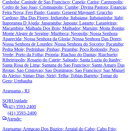
Canhoba; Caninde de Sao Francisco; Capela; Carira; Carmopolis;
Cedro de Sao Joao; Cristinapolis; Cumbe; Divina Pastora; Estancia;
Feira Nova; Frei Paulo; Gararu; General Maynard; Graccho
Cardoso; Ilha Das Flores; Indiaroba; Itabaiana; Itabaianinha; Itabi;
Itaporanga D Ajuda; Japaratuba; Japoata; Lagarto; Laranjeiras;
Macambira; Malhada Dos Bois; Malhador; Maruim; Moita Bonita;
Monte Alegre de Sergipe; Muribeca; Neopolis; Nossa Senhora
Aparecida; Nossa Senhora da Gloria; Nossa Senhora Das Dores;
Nossa Senhora de Lourdes; Nossa Senhora do Socorro; Pacatuba;
Pedra Mole; Pedrinhas; Pinhao; Pirambu; Poco Redondo; Poco
Verde; Porto da Folha; Propria; Riachao do Dantas; Riachuelo;
Ribeiropolis; Rosario do Catete; Salgado; Santa Luzia do Itanhy;
Santa Rosa de Lima; Santana do Sao Francisco; Santo Amaro Das
Brotas; Sao Cristovao; Sao Domingos; Sao Francisco; Sao Miguel
do Aleixo; Simao Dias; Siriri; Telha; Tobias Barreto; Tomar do
Geru; Umbauba
Araruama - RJ
SQR
Unidade
(41) 3593-2400
(41) 3593-2400
Atende:
Araruama; Armacao Dos Buzios; Arraial do Cabo; Cabo Frio;