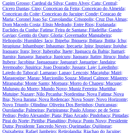
Capim Grosso; Cardeal da Silva; Castro Alves; Catu; Central;
Cicero Dantas; Cipo; Conceicao da Feira; Conceicao do Almeida;
Conceicao do Coite; Conceicao do Jacuipe; Conde; Coracao de
Maria; Coronel Joao Sa; Cravolandia; Crisopolis; Cruz Das Almas;
Dom Macedo Costa; Elisio Medrado; Entre Rios; Esplanada;
Euclides da Cunha; Fatima; Feira de Santana; Filadelfia; Gandu;
Gaviao; Gentio do Ouro; Gloria; Governador Mangabeira;
Heliopolis; Humildes; Iacu; Ibipeba; Ibiquera; Ibitiara; Ibitita; Ichu;
Igrapiuna; Inhambupe; Inhaumas; Ipecaeta; Ipira; Ipupiara; Irajuba;
Iraquara; Irara; Irece; Itaberaba; Itaete; Itaguacu da Bahia; Itamari;
Itamira; Itanagra; Itaparica; Itapicuru; Itaquara; Itatim; Itirucu; Itiuba;
Itubera; Jacobina; Jaguaquara; Jaguarari; Jaguaripe; Jandaira;
Jeremoabo; Jiquirica; Joao Dourado; Jussara; Laje; Lajedinho;
Lajedo do Tabocal; Lamarao; Lapao; Lencois; Macajuba; Mairi;
Maragogipe; Marau; Marcionilio Souza; Miguel Calmon; Milagres;
Mirangaba; Monte Santo; Morpara; Morro do Chapeu; Mucuge;
Mulungu do Morro; Mundo Novo; Muniz Ferreira; Muritiba;
Mutuipe; Nazare; Nilo Pecanha; Nordestina; Nova Fatima; Nova
Ibia; Nova Itarana; Nova Redencao; Nova Soure; Novo Horizonte;
Novo Triunfo; Olindina; Oliveira Dos Brejinhos; Ouricangas;
Ourolandia; Palmeiras; Paripiranga; Paulo Afonso; pe de Serra;
Pedrao; Pedro Alexandre; Piata; Pilao Arcado; Pindobacu; Pintadas;
Pirai do Norte; Piritiba; Planaltino; Pojuca; Ponto Novo; Presidente
Dutra; Presidente Tancredo Neves; Queimadas; Quijingue;
Quixabeira; Rafael Jambeiro; Retirolandia; Riachao do Jacuipe;