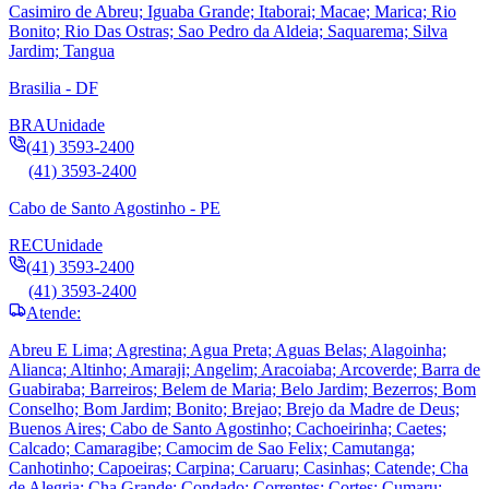
Casimiro de Abreu; Iguaba Grande; Itaborai; Macae; Marica; Rio
Bonito; Rio Das Ostras; Sao Pedro da Aldeia; Saquarema; Silva
Jardim; Tangua
Brasilia - DF
BRA
Unidade
(41) 3593-2400
(41) 3593-2400
Cabo de Santo Agostinho - PE
REC
Unidade
(41) 3593-2400
(41) 3593-2400
Atende:
Abreu E Lima; Agrestina; Agua Preta; Aguas Belas; Alagoinha;
Alianca; Altinho; Amaraji; Angelim; Aracoiaba; Arcoverde; Barra de
Guabiraba; Barreiros; Belem de Maria; Belo Jardim; Bezerros; Bom
Conselho; Bom Jardim; Bonito; Brejao; Brejo da Madre de Deus;
Buenos Aires; Cabo de Santo Agostinho; Cachoeirinha; Caetes;
Calcado; Camaragibe; Camocim de Sao Felix; Camutanga;
Canhotinho; Capoeiras; Carpina; Caruaru; Casinhas; Catende; Cha
de Alegria; Cha Grande; Condado; Correntes; Cortes; Cumaru;