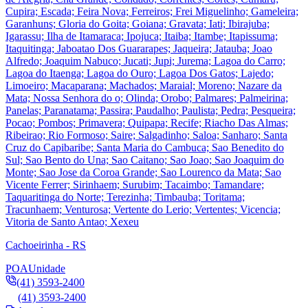
Cupira; Escada; Feira Nova; Ferreiros; Frei Miguelinho; Gameleira;
Garanhuns; Gloria do Goita; Goiana; Gravata; Iati; Ibirajuba;
Igarassu; Ilha de Itamaraca; Ipojuca; Itaiba; Itambe; Itapissuma;
Itaquitinga; Jaboatao Dos Guararapes; Jaqueira; Jatauba; Joao
Alfredo; Joaquim Nabuco; Jucati; Jupi; Jurema; Lagoa do Carro;
Lagoa do Itaenga; Lagoa do Ouro; Lagoa Dos Gatos; Lajedo;
Limoeiro; Macaparana; Machados; Maraial; Moreno; Nazare da
Mata; Nossa Senhora do o; Olinda; Orobo; Palmares; Palmeirina;
Panelas; Paranatama; Passira; Paudalho; Paulista; Pedra; Pesqueira;
Pocao; Pombos; Primavera; Quipapa; Recife; Riacho Das Almas;
Ribeirao; Rio Formoso; Saire; Salgadinho; Saloa; Sanharo; Santa
Cruz do Capibaribe; Santa Maria do Cambuca; Sao Benedito do
Sul; Sao Bento do Una; Sao Caitano; Sao Joao; Sao Joaquim do
Monte; Sao Jose da Coroa Grande; Sao Lourenco da Mata; Sao
Vicente Ferrer; Sirinhaem; Surubim; Tacaimbo; Tamandare;
Taquaritinga do Norte; Terezinha; Timbauba; Toritama;
Tracunhaem; Venturosa; Vertente do Lerio; Vertentes; Vicencia;
Vitoria de Santo Antao; Xexeu
Cachoeirinha - RS
POA
Unidade
(41) 3593-2400
(41) 3593-2400