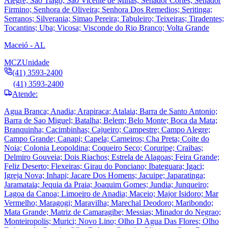
Alegre; Sao Tiago; Sao Vicente de Minas; Senador Cortes; Senador
Firmino; Senhora de Oliveira; Senhora Dos Remedios; Seritinga;
Serranos; Silverania; Simao Pereira; Tabuleiro; Teixeiras; Tiradentes;
Tocantins; Uba; Vicosa; Visconde do Rio Branco; Volta Grande
Maceió - AL
MCZ
Unidade
(41) 3593-2400
(41) 3593-2400
Atende:
Agua Branca; Anadia; Arapiraca; Atalaia; Barra de Santo Antonio;
Barra de Sao Miguel; Batalha; Belem; Belo Monte; Boca da Mata;
Branquinha; Cacimbinhas; Cajueiro; Campestre; Campo Alegre;
Campo Grande; Canapi; Capela; Carneiros; Cha Preta; Coite do
Noia; Colonia Leopoldina; Coqueiro Seco; Coruripe; Craibas;
Delmiro Gouveia; Dois Riachos; Estrela de Alagoas; Feira Grande;
Feliz Deserto; Flexeiras; Girau do Ponciano; Ibateguara; Igaci;
Igreja Nova; Inhapi; Jacare Dos Homens; Jacuipe; Japaratinga;
Jaramataia; Jequia da Praia; Joaquim Gomes; Jundia; Junqueiro;
Lagoa da Canoa; Limoeiro de Anadia; Maceio; Major Isidoro; Mar
Vermelho; Maragogi; Maravilha; Marechal Deodoro; Maribondo;
Mata Grande; Matriz de Camaragibe; Messias; Minador do Negrao;
Monteiropolis; Murici; Novo Lino; Olho D Agua Das Flores; Olho