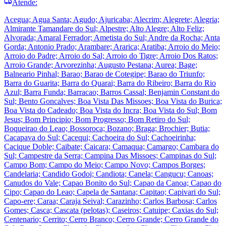
Atende:
Acegua; Agua Santa; Agudo; Ajuricaba; Alecrim; Alegrete; Alegria;
Almirante Tamandare do Sul; Alpestre; Alto Alegre; Alto Feliz;
Alvorada; Amaral Ferrador; Ametista do Sul; Andre da Rocha; Anta
Gorda; Antonio Prado; Arambare; Ararica; Aratiba; Arroio do Meio;
Arroio do Padre; Arroio do Sal; Arroio do Tigre; Arroio Dos Ratos;
Arroio Grande; Arvorezinha; Augusto Pestana; Aurea; Bage;
Balneario Pinhal; Barao; Barao de Cotegipe; Barao do Triunfo;
Barra do Guarita; Barra do Quarai; Barra do Ribeiro; Barra do Rio
Azul; Barra Funda; Barracao; Barros Cassal; Benjamin Constant do
Sul; Bento Goncalves; Boa Vista Das Missoes; Boa Vista do Burica;
Boa Vista do Cadeado; Boa Vista do Incra; Boa Vista do Sul; Bom
Jesus; Bom Principio; Bom Progresso; Bom Retiro do Sul;
Boqueirao do Leao; Bossoroca; Bozano; Braga; Brochier; Butia;
Cacapava do Sul; Cacequi; Cachoeira do Sul; Cachoeirinha;
Cacique Doble; Caibate; Caicara; Camaqua; Camargo; Cambara do
Sul; Campestre da Serra; Campina Das Missoes; Campinas do Sul;
Campo Bom; Campo do Meio; Campo Novo; Campos Borges;
Candelaria; Candido Godoi; Candiota; Canela; Cangucu; Canoas;
Canudos do Vale; Capao Bonito do Sul; Capao da Canoa; Capao do
Cipo; Capao do Leao; Capela de Santana; Capitao; Capivari do Sul;
Capo-ere; Caraa; Caraja Seival; Carazinho; Carlos Barbosa; Carlos
Gomes; Casca; Cascata (pelotas); Caseiros; Catuipe; Caxias do Sul;
Centenario; Cerrito; Cerro Branco; Cerro Grande; Cerro Grande do