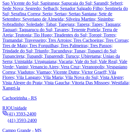
Sao Vicente do Sul; Sapiranga; Sapucaia do Sul; Sarandi; Seberi;
Sede Nova; Segredo; Selbach; Senador Salgado Filho; Sentinela do
Sul; Serafina Correa; Serio; Sertao; Sertao Santana; Sete de
Setembro; Severiano de Almeida; Silveira Martins; Sinimbu;
Sobradinho; Soledade; Tabai; Tapejara; Tapera; Tapes; Taquara;
Taquari; Taquarucu do Sul; Tavares; Tenente Portela; Terra de
Areia; Teutonia; Tio Hugo; Tiradentes do Sul; Toropi; Torres;
Tramandai; Travesseiro; Tres Arroios; Tres Cachoeiras; Tres Coroas;
Tres de Maio; Tres Forquilhas; Tres Palmeiras; Tres Passos;
Trindade do Sul; Triunfo; Tucunduva; Tunas; Tupanci do Sul;
Tupancireta; Tupandi; Tuparendi; Turucu; Ubiretama; Uniao da
Serra; Unistalda; Uruguaiana; Vacaria; Vale do Sol; Vale Real; Vale
Verde; Vanini; Venancio Aires; Vera Cruz; Veranopolis; Vespasiano
Correa; Viadutos; Viamao; Vicente Dutra; Victor Graeff; Vila
Flores; Vila Langaro; Vila Maria; Vila Nova do Sul; Vista Alegre;
Vista Alegre do Prata; Vista Gaucha; Vitoria Das Missoes; Westfalia;
Xangri-la
Cachoeirinha - RS
RJO
Unidade
(41) 3593-2400
(41) 3593-2400
Campo Grande - MS