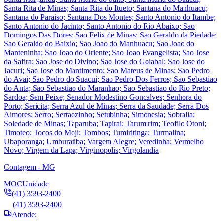
Santa Rita de Minas; Santa Rita do Itueto; Santana do Manhuacu;
Santana do Paraiso; Santana Dos Montes; Santo Antonio do Itambe;
Santo Antonio do Jacinto; Santo Antonio do Rio Abaixo; Sao
Domingos Das Dores; Sao Felix de Minas; Sao Geraldo da Piedade;
Sao Geraldo do Baixio; Sao Joao do Manhuacu; Sao Joao do
Manteninha; Sao Joao do Oriente; Sao Joao Evangelista; Sao Jose
da Safira; Sao Jose do Divino; Sao Jose do Goiabal; Sao Jose do
Jacuri; Sao Jose do Mantimento; Sao Mateus de Minas; Sao Pedro
do Avai; Sao Pedro do Suacui; Sao Pedro Dos Ferros; Sao Sebastiao
do Anta; Sao Sebastiao do Maranhao; Sao Sebastiao do Rio Preto;
Sardoa; Sem Peixe; Senador Modestino Goncalves; Senhora do
Porto; Sericita; Serra Azul de Minas; Serra da Saudade; Serra Dos
Aimores; Serro; Sertaozinho; Setubinha; Simonesia; Sobralia;
Soledade de Minas; Taparuba; Tapirai; Tarumirim; Teofilo Otoni;
Timoteo; Tocos do Moji; Tombos; Tumiritinga; Turmalina;
Ubaporanga; Umburatiba; Vargem Alegre; Veredinha; Vermelho
Novo; Virgem da Lapa; Virginopolis; Virgolandia
Contagem - MG
MOC
Unidade
(41) 3593-2400
(41) 3593-2400
Atende: