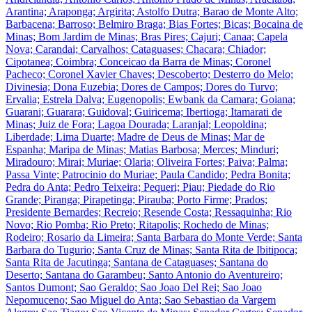
Arantina; Araponga; Argirita; Astolfo Dutra; Barao de Monte Alto;
Barbacena; Barroso; Belmiro Braga; Bias Fortes; Bicas; Bocaina de
Minas; Bom Jardim de Minas; Bras Pires; Cajuri; Canaa; Capela
Nova; Carandai; Carvalhos; Cataguases; Chacara; Chiador;
Cipotanea; Coimbra; Conceicao da Barra de Minas; Coronel
Pacheco; Coronel Xavier Chaves; Descoberto; Desterro do Melo;
Divinesia; Dona Euzebia; Dores de Campos; Dores do Turvo;
Ervalia; Estrela Dalva; Eugenopolis; Ewbank da Camara; Goiana;
Guarani; Guarara; Guidoval; Guiricema; Ibertioga; Itamarati de
Minas; Juiz de Fora; Lagoa Dourada; Laranjal; Leopoldina;
Liberdade; Lima Duarte; Madre de Deus de Minas; Mar de
Espanha; Maripa de Minas; Matias Barbosa; Merces; Minduri;
Miradouro; Mirai; Muriae; Olaria; Oliveira Fortes; Paiva; Palma;
Passa Vinte; Patrocinio do Muriae; Paula Candido; Pedra Bonita;
Pedra do Anta; Pedro Teixeira; Pequeri; Piau; Piedade do Rio
Grande; Piranga; Pirapetinga; Pirauba; Porto Firme; Prados;
Presidente Bernardes; Recreio; Resende Costa; Ressaquinha; Rio
Novo; Rio Pomba; Rio Preto; Ritapolis; Rochedo de Minas;
Rodeiro; Rosario da Limeira; Santa Barbara do Monte Verde; Santa
Barbara do Tugurio; Santa Cruz de Minas; Santa Rita de Ibitipoca;
Santa Rita de Jacutinga; Santana de Cataguases; Santana do
Deserto; Santana do Garambeu; Santo Antonio do Aventureiro;
Santos Dumont; Sao Geraldo; Sao Joao Del Rei; Sao Joao
Nepomuceno; Sao Miguel do Anta; Sao Sebastiao da Vargem