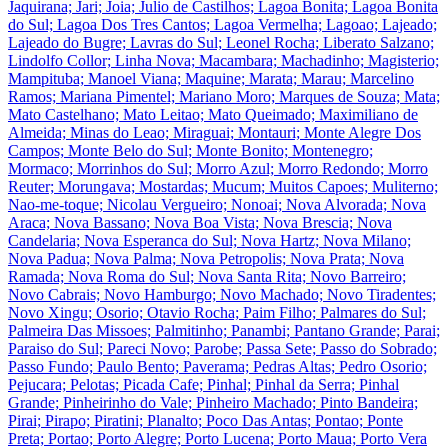
Jaquirana; Jari; Joia; Julio de Castilhos; Lagoa Bonita; Lagoa Bonita
do Sul; Lagoa Dos Tres Cantos; Lagoa Vermelha; Lagoao; Lajeado;
Lajeado do Bugre; Lavras do Sul; Leonel Rocha; Liberato Salzano;
Lindolfo Collor; Linha Nova; Macambara; Machadinho; Magisterio;
Mampituba; Manoel Viana; Maquine; Marata; Marau; Marcelino
Ramos; Mariana Pimentel; Mariano Moro; Marques de Souza; Mata;
Mato Castelhano; Mato Leitao; Mato Queimado; Maximiliano de
Almeida; Minas do Leao; Miraguai; Montauri; Monte Alegre Dos
Campos; Monte Belo do Sul; Monte Bonito; Montenegro;
Mormaco; Morrinhos do Sul; Morro Azul; Morro Redondo; Morro
Reuter; Morungava; Mostardas; Mucum; Muitos Capoes; Muliterno;
Nao-me-toque; Nicolau Vergueiro; Nonoai; Nova Alvorada; Nova
Araca; Nova Bassano; Nova Boa Vista; Nova Brescia; Nova
Candelaria; Nova Esperanca do Sul; Nova Hartz; Nova Milano;
Nova Padua; Nova Palma; Nova Petropolis; Nova Prata; Nova
Ramada; Nova Roma do Sul; Nova Santa Rita; Novo Barreiro;
Novo Cabrais; Novo Hamburgo; Novo Machado; Novo Tiradentes;
Novo Xingu; Osorio; Otavio Rocha; Paim Filho; Palmares do Sul;
Palmeira Das Missoes; Palmitinho; Panambi; Pantano Grande; Parai;
Paraiso do Sul; Pareci Novo; Parobe; Passa Sete; Passo do Sobrado;
Passo Fundo; Paulo Bento; Paverama; Pedras Altas; Pedro Osorio;
Pejucara; Pelotas; Picada Cafe; Pinhal; Pinhal da Serra; Pinhal
Grande; Pinheirinho do Vale; Pinheiro Machado; Pinto Bandeira;
Pirai; Pirapo; Piratini; Planalto; Poco Das Antas; Pontao; Ponte
Preta; Portao; Porto Alegre; Porto Lucena; Porto Maua; Porto Vera