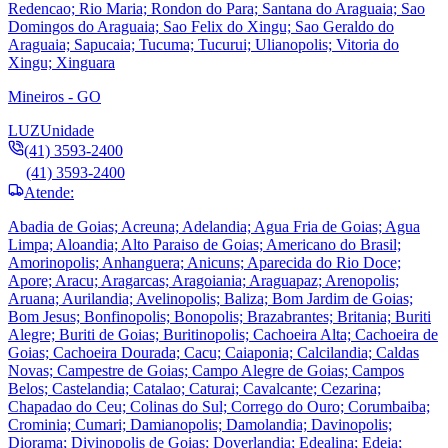
Redencao; Rio Maria; Rondon do Para; Santana do Araguaia; Sao
Domingos do Araguaia; Sao Felix do Xingu; Sao Geraldo do
Araguaia; Sapucaia; Tucuma; Tucurui; Ulianopolis; Vitoria do
Xingu; Xinguara
Mineiros - GO
LUZ
Unidade
(41) 3593-2400
(41) 3593-2400
Atende:
Abadia de Goias; Acreuna; Adelandia; Agua Fria de Goias; Agua
Limpa; Aloandia; Alto Paraiso de Goias; Americano do Brasil;
Amorinopolis; Anhanguera; Anicuns; Aparecida do Rio Doce;
Apore; Aracu; Aragarcas; Aragoiania; Araguapaz; Arenopolis;
Aruana; Aurilandia; Avelinopolis; Baliza; Bom Jardim de Goias;
Bom Jesus; Bonfinopolis; Bonopolis; Brazabrantes; Britania; Buriti
Alegre; Buriti de Goias; Buritinopolis; Cachoeira Alta; Cachoeira de
Goias; Cachoeira Dourada; Cacu; Caiaponia; Calcilandia; Caldas
Novas; Campestre de Goias; Campo Alegre de Goias; Campos
Belos; Castelandia; Catalao; Caturai; Cavalcante; Cezarina;
Chapadao do Ceu; Colinas do Sul; Corrego do Ouro; Corumbaiba;
Crominia; Cumari; Damianopolis; Damolandia; Davinopolis;
Diorama; Divinopolis de Goias; Doverlandia; Edealina; Edeia;