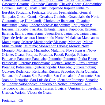
Cascavel; Catarina; Catunda; Caucaia; Chaval; Choro; Chorozinho;
Coreau; Crateus; Croata; Cruz; Deputado Irapuan Pinheiro;
Eusebio; Forquilha; Fortaleza; Fortim; Frecheirinha; General
Sampaio; Graca; Granja; Groairas; Guaiuba; Guaraciaba do Norte;
Guaramiranga; Hidrolandia; Horizonte; Ibaretama; Ibiapina;
Ibicuitinga; Icapui; Independencia; Ipaporanga; Ipu; Ipueiras;
Iracema; Iraucuba; Itaicaba; Itaitinga; Itapaje; Itapipoca; Itapiuna;
Itarema; Itatira; Jaguaretama; Jaguaribara; Jaguaribe; Jaguaruana;
Jijoca de Jericoacoara; Limoeiro do Norte; Madalena; Maracanau;
Maranguape; Marco; Martinopole; Massape; Meruoca; Milha;
Mineirolandia; Miraima; Monsenhor Tabosa; Morada Nova;
Moraujo; Morrinhos; Mucambo; Mulungu; Nova Russas; Novo
Oriente; Ocara; Pacajus; Pacatuba; Pacoti; Pacuja; Palhano;
Palmacia; Paracuru; Paraipaba; Parambu; Paramoti; Pedra Branca;
Pentecoste; Pereiro; Pindoretama; Piquet Carneiro; Pires Ferreira;
Poranga; Potiretama; Quiterianopolis; Quixada; Quixeramobim;
Quixere; Redencao; Reriutaba; Russas; Saboeiro; Santa Quiteria;
Santana do Acarau; Sao Benedito; Sao Goncalo do Amarante; Sao
Joao do Jaguaribe; Sao Luis do Curu; Senador Pompeu; Senador
Sa; Sobral; Solonopole; Tabuleiro do Norte; Tamboril; Taua;
Tejucuoca; Tiangua; Trairi; Tururu; Ubajara; Umirim; Uruburetama;
Uruoca; Varjota; Vicosa do Ceara
Fortaleza - CE