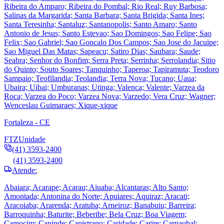
Ribeira do Amparo; Ribeira do Pombal; Rio Real; Ruy Barbosa;
Salinas da Margarida; Santa Barbara; Santa Brigida; Santa Ines;
Santa Teresinha; Santaluz; Santanopolis; Santo Amaro; Santo
Antonio de Jesus; Santo Estevao; Sao Domingos; Sao Felipe; Sao
Felix; Sao Gabriel; Sao Goncalo Dos Campos; Sao Jose do Jacuipe;
Sao Miguel Das Matas; Sapeacu; Satiro Dias; Saubara; Saude;
Seabra; Senhor do Bonfim; Serra Preta; Serrinha; Serrolandia; Sitio
do Quinto; Souto Soares; Tanquinho; Taperoa; Tapiramuta; Teodoro
Sampaio; Teofilandia; Teolandia; Terra Nova; Tucano; Uaua;
Ubaira; Uibai; Umburanas; Utinga; Valenca; Valente; Varzea da
Roca; Varzea do Poco; Varzea Nova; Varzedo; Vera Cruz; Wagner;
Wenceslau Guimaraes; Xique-xique
Fortaleza - CE
FTZ
Unidade
(41) 3593-2400
(41) 3593-2400
Atende:
Abaiara; Acarape; Acarau; Aiuaba; Alcantaras; Alto Santo;
Amontada; Antonina do Norte; Apuiares; Aquiraz; Aracati;
Aracoiaba; Ararenda; Aratuba; Arneiroz; Banabuiu; Barreira;
Barroquinha; Baturite; Beberibe; Bela Cruz; Boa Viagem;
Camocim; Caninde; Capistrano; Caridade; Carire; Carnaubal;