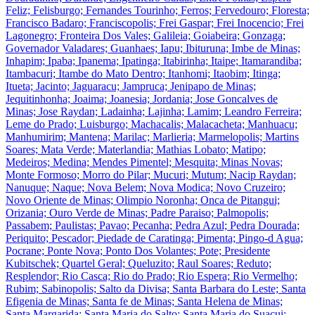
Feliz; Felisburgo; Fernandes Tourinho; Ferros; Fervedouro; Floresta;
Francisco Badaro; Franciscopolis; Frei Gaspar; Frei Inocencio; Frei
Lagonegro; Fronteira Dos Vales; Galileia; Goiabeira; Gonzaga;
Governador Valadares; Guanhaes; Iapu; Ibituruna; Imbe de Minas;
Inhapim; Ipaba; Ipanema; Ipatinga; Itabirinha; Itaipe; Itamarandiba;
Itambacuri; Itambe do Mato Dentro; Itanhomi; Itaobim; Itinga;
Itueta; Jacinto; Jaguaracu; Jampruca; Jenipapo de Minas;
Jequitinhonha; Joaima; Joanesia; Jordania; Jose Goncalves de
Minas; Jose Raydan; Ladainha; Lajinha; Lamim; Leandro Ferreira;
Leme do Prado; Luisburgo; Machacalis; Malacacheta; Manhuacu;
Manhumirim; Mantena; Marilac; Marlieria; Marmelopolis; Martins
Soares; Mata Verde; Materlandia; Mathias Lobato; Matipo;
Medeiros; Medina; Mendes Pimentel; Mesquita; Minas Novas;
Monte Formoso; Morro do Pilar; Mucuri; Mutum; Nacip Raydan;
Nanuque; Naque; Nova Belem; Nova Modica; Novo Cruzeiro;
Novo Oriente de Minas; Olimpio Noronha; Onca de Pitangui;
Orizania; Ouro Verde de Minas; Padre Paraiso; Palmopolis;
Passabem; Paulistas; Pavao; Pecanha; Pedra Azul; Pedra Dourada;
Periquito; Pescador; Piedade de Caratinga; Pimenta; Pingo-d Agua;
Pocrane; Ponte Nova; Ponto Dos Volantes; Pote; Presidente
Kubitschek; Quartel Geral; Queluzito; Raul Soares; Reduto;
Resplendor; Rio Casca; Rio do Prado; Rio Espera; Rio Vermelho;
Rubim; Sabinopolis; Salto da Divisa; Santa Barbara do Leste; Santa
Efigenia de Minas; Santa fe de Minas; Santa Helena de Minas;
Santa Margarida; Santa Maria do Salto; Santa Maria do Suacui;