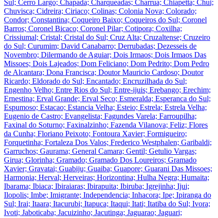
Sul; Cerro Largo; Chapada; Charqueadas; Charrua; Chiapetta; Chui;
Chuvisca; Cidreira; Ciriaco; Colinas; Colonia Nova; Colorado;
Condor; Constantina; Coqueiro Baixo; Coqueiros do Sul; Coronel
Barros; Coronel Bicaco; Coronel Pilar; Cotipora; Coxilha;
Crissiumal; Cristal; Cristal do Sul; Cruz Alta; Cruzaltense; Cruzeiro
do Sul; Curumim; David Canabarro; Derrubadas; Dezesseis de
Novembro; Dilermando de Aguiar; Dois Irmaos; Dois Irmaos Das
Missoes; Dois Lajeados; Dom Feliciano; Dom Pedrito; Dom Pedro
de Alcantara; Dona Francisca; Doutor Mauricio Cardoso; Doutor
Ricardo; Eldorado do Sul; Encantado; Encruzilhada do Sul;
Engenho Velho; Entre Rios do Sul; Entre-ijuis; Erebango; Erechim;
Ernestina; Erval Grande; Erval Seco; Esmeralda; Esperanca do Sul;
Espumoso; Estacao; Estancia Velha; Esteio; Estrela; Estrela Velha;
Eugenio de Castro; Evangelista; Fagundes Varela; Farroupilha;
Faxinal do Soturno; Faxinalzinho; Fazenda Vilanova; Feliz; Flores
da Cunha; Floriano Peixoto; Fontoura Xavier; Formigueiro;
Forquetinha; Fortaleza Dos Valos; Frederico Westphalen; Garibaldi;
Garruchos; Gaurama; General Camara; Gentil; Getulio Vargas;
Girua; Glorinha; Gramado; Gramado Dos Loureiros; Gramado
Xavier; Gravatai; Guabiju; Guaiba; Guapore; Guarani Das Missoes;
Harmonia; Herval; Herveiras; Horizontina; Hulha Negra; Humaita;
Ibarama; Ibiaca; Ibiraiaras; Ibirapuita; Ibiruba; Igrejinha; Ijui;
Ilopolis; Imbe; Imigrante; Independencia; Inhacora; Ipe; Ipiranga do
Sul; Irai; Itaara; Itacurubi; Itapuca; Itaqui; Itati; Itatiba do Sul; Ivora;
Ivoti; Jaboticaba; Jacuizinho; Jacutinga; Jaguarao; Jaguari;