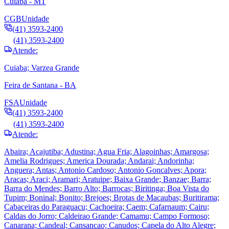
Cuiabá - MT
CGB
Unidade
(41) 3593-2400
(41) 3593-2400
Atende:
Cuiaba; Varzea Grande
Feira de Santana - BA
FSA
Unidade
(41) 3593-2400
(41) 3593-2400
Atende:
Abaira; Acajutiba; Adustina; Agua Fria; Alagoinhas; Amargosa;
Amelia Rodrigues; America Dourada; Andarai; Andorinha;
Anguera; Antas; Antonio Cardoso; Antonio Goncalves; Apora;
Aracas; Araci; Aramari; Aratuipe; Baixa Grande; Banzae; Barra;
Barra do Mendes; Barro Alto; Barrocas; Biritinga; Boa Vista do
Tupim; Boninal; Bonito; Brejoes; Brotas de Macaubas; Buritirama;
Cabaceiras do Paraguacu; Cachoeira; Caem; Cafarnaum; Cairu;
Caldas do Jorro; Caldeirao Grande; Camamu; Campo Formoso;
Canarana; Candeal; Cansancao; Canudos; Capela do Alto Alegre;