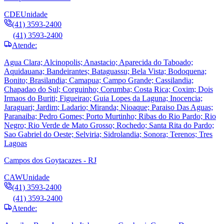
CDE
Unidade
(41) 3593-2400
(41) 3593-2400
Atende:
Agua Clara; Alcinopolis; Anastacio; Aparecida do Taboado;
Aquidauana; Bandeirantes; Bataguassu; Bela Vista; Bodoquena;
Bonito; Brasilandia; Camapua; Campo Grande; Cassilandia;
Chapadao do Sul; Corguinho; Corumba; Costa Rica; Coxim; Dois
Irmaos do Buriti; Figueirao; Guia Lopes da Laguna; Inocencia;
Jaraguari; Jardim; Ladario; Miranda; Nioaque; Paraiso Das Aguas;
Paranaiba; Pedro Gomes; Porto Murtinho; Ribas do Rio Pardo; Rio
Negro; Rio Verde de Mato Grosso; Rochedo; Santa Rita do Pardo;
Sao Gabriel do Oeste; Selviria; Sidrolandia; Sonora; Terenos; Tres
Lagoas
Campos dos Goytacazes - RJ
CAW
Unidade
(41) 3593-2400
(41) 3593-2400
Atende: