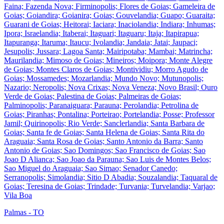
Faina; Fazenda Nova; Firminopolis; Flores de Goias; Gameleira de
Goias; Goiandira; Goianira; Goias; Gouvelandia; Guapo; Guaraita;
Guarani de Goias; Heitorai; Iaciara; Inaciolandia; Indiara; Inhumas;
Ipora; Israelandia; Itaberai; Itaguari; Itaguaru; Itaja; Itapirapua;
Itapuranga; Itaruma; Itaucu; Ivolandia; Jandaia; Jatai; Jaupaci;
Jesupolis; Jussara; Lagoa Santa; Mairipotaba; Mambai; Matrincha;
Maurilandia; Mimoso de Goias; Mineiros; Moipora; Monte Alegre
de Goias; Montes Claros de Goias; Montividiu; Morro Agudo de
Goias; Mossamedes; Mozarlandia; Mundo Novo; Mutunopolis;
Nazario; Neropolis; Nova Crixas; Nova Veneza; Novo Brasil; Ouro
Verde de Goias; Palestina de Goias; Palmeiras de Goias;
Palminopolis; Paranaiguara; Parauna; Perolandia; Petrolina de
Goias; Piranhas; Pontalina; Porteirao; Portelandia; Posse; Professor
Jamil; Quirinopolis; Rio Verde; Sanclerlandia; Santa Barbara de
Goias; Santa fe de Goias; Santa Helena de Goias; Santa Rita do
Araguaia; Santa Rosa de Goias; Santo Antonio da Barra; Santo
Antonio de Goias; Sao Domingos; Sao Francisco de Goias; Sao
Joao D Alianca; Sao Joao da Parauna; Sao Luis de Montes Belos;
Sao Miguel do Araguaia; Sao Simao; Senador Canedo;
Serranopolis; Simolandia; Sitio D Abadia; Souzalandia; Taquaral de
Goias; Teresina de Goias; Trindade; Turvania; Turvelandia; Varjao;
Vila Boa
Palmas - TO