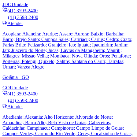
JDO
Unidade
(41) 3593-2400
(41) 3593-2400
Atende:
Acopiara; Altaneira; Araripe; Assare; Aurora; Baixio; Barbalha;
Barro; Brejo Santo; Campos Sales; Caririacu; Carius; Cedro; Crato;
Farias Brito; Felizardo; Granjeiro; Ico; Iguatu; Ipaumirim; Jardim;
Jati; Juazeiro do Norte; Jucas; Lavras da Mangabeira; Mauriti;
Milagres; Missao Velha; Mombaca; Nova Olinda; Oros; Penaforte;
Porteiras; Potengi; Quixelo; Salitre; Santana do Cariri; Tarrafas;
Umari; Varzea Alegre
Goiânia - GO
GOI
Unidade
(41) 3593-2400
(41) 3593-2400
Atende:
Abadiania; Alexania; Alto Horizonte; Alvorada do Norte;
Amaralina; Barro Alto; Bela Vista de Goias; Cabeceiras;
Caldazinha; Campinacu; Campinorte; Campo Limpo de Goias;
Campos Verdes; Carmo do Rio Verde; Ceres; Cocalzinho de Goias;