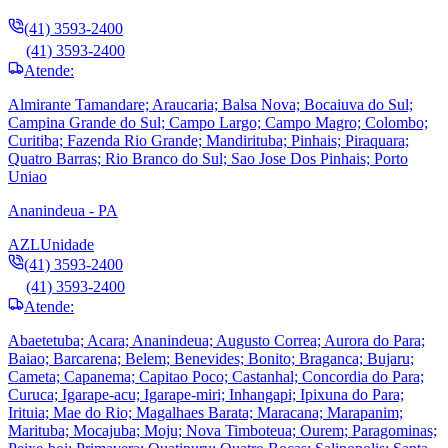
(41) 3593-2400
(41) 3593-2400
Atende:
Almirante Tamandare; Araucaria; Balsa Nova; Bocaiuva do Sul;
Campina Grande do Sul; Campo Largo; Campo Magro; Colombo;
Curitiba; Fazenda Rio Grande; Mandirituba; Pinhais; Piraquara;
Quatro Barras; Rio Branco do Sul; Sao Jose Dos Pinhais; Porto
Uniao
Ananindeua - PA
AZL
Unidade
(41) 3593-2400
(41) 3593-2400
Atende:
Abaetetuba; Acara; Ananindeua; Augusto Correa; Aurora do Para;
Baiao; Barcarena; Belem; Benevides; Bonito; Braganca; Bujaru;
Cameta; Capanema; Capitao Poco; Castanhal; Concordia do Para;
Curuca; Igarape-acu; Igarape-miri; Inhangapi; Ipixuna do Para;
Irituia; Mae do Rio; Magalhaes Barata; Maracana; Marapanim;
Marituba; Mocajuba; Moju; Nova Timboteua; Ourem; Paragominas;