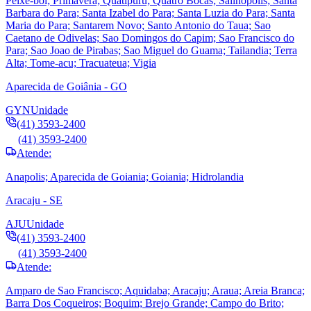
Peixe-boi; Primavera; Quatipuru; Quatro Bocas; Salinopolis; Santa
Barbara do Para; Santa Izabel do Para; Santa Luzia do Para; Santa
Maria do Para; Santarem Novo; Santo Antonio do Taua; Sao
Caetano de Odivelas; Sao Domingos do Capim; Sao Francisco do
Para; Sao Joao de Pirabas; Sao Miguel do Guama; Tailandia; Terra
Alta; Tome-acu; Tracuateua; Vigia
Aparecida de Goiânia - GO
GYN
Unidade
(41) 3593-2400
(41) 3593-2400
Atende:
Anapolis; Aparecida de Goiania; Goiania; Hidrolandia
Aracaju - SE
AJU
Unidade
(41) 3593-2400
(41) 3593-2400
Atende:
Amparo de Sao Francisco; Aquidaba; Aracaju; Araua; Areia Branca;
Barra Dos Coqueiros; Boquim; Brejo Grande; Campo do Brito;