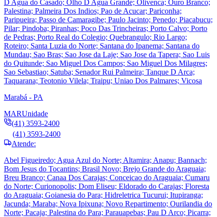
D Agua do Casado; Olho D Agua Grande; Olivenca; Ouro Branco;
Palestina; Palmeira Dos Indios; Pao de Acucar; Pariconha;
Paripueira; Passo de Camaragibe; Paulo Jacinto; Penedo; Piacabucu;
Pilar; Pindoba; Piranhas; Poco Das Trincheiras; Porto Calvo; Porto
de Pedras; Porto Real do Colegio; Quebrangulo; Rio Largo;
Roteiro; Santa Luzia do Norte; Santana do Ipanema; Santana do
Mundau; Sao Bras; Sao Jose da Laje; Sao Jose da Tapera; Sao Luis
do Quitunde; Sao Miguel Dos Campos; Sao Miguel Dos Milagres;
Sao Sebastiao; Satuba; Senador Rui Palmeira; Tanque D Arca;
Taquarana; Teotonio Vilela; Traipu; Uniao Dos Palmares; Vicosa
Marabá - PA
MAR
Unidade
(41) 3593-2400
(41) 3593-2400
Atende:
Abel Figueiredo; Agua Azul do Norte; Altamira; Anapu; Bannach;
Bom Jesus do Tocantins; Brasil Novo; Brejo Grande do Araguaia;
Breu Branco; Canaa Dos Carajas; Conceicao do Araguaia; Cumaru
do Norte; Curionopolis; Dom Eliseu; Eldorado do Carajas; Floresta
do Araguaia; Goianesia do Para; Hidreletrica Tucurui; Itupiranga;
Jacunda; Maraba; Nova Ipixuna; Novo Repartimento; Ourilandia do
Norte; Pacaja; Palestina do Para; Parauapebas; Pau D Arco; Picarra;