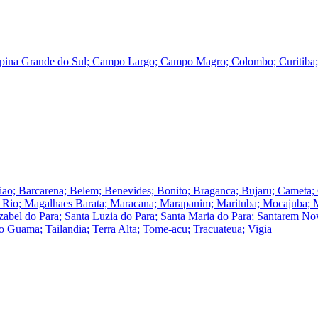
pina Grande do Sul; Campo Largo; Campo Magro; Colombo; Curitiba; F
iao; Barcarena; Belem; Benevides; Bonito; Braganca; Bujaru; Cameta;
e do Rio; Magalhaes Barata; Maracana; Marapanim; Marituba; Mocajuba
 Izabel do Para; Santa Luzia do Para; Santa Maria do Para; Santarem 
o Guama; Tailandia; Terra Alta; Tome-acu; Tracuateua; Vigia