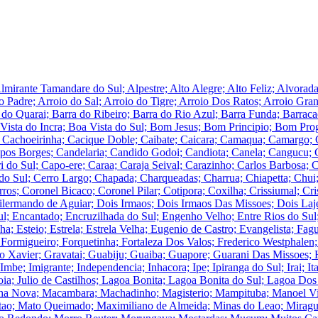
lmirante Tamandare do Sul; Alpestre; Alto Alegre; Alto Feliz; Alvora
o Padre; Arroio do Sal; Arroio do Tigre; Arroio Dos Ratos; Arroio Gra
a do Quarai; Barra do Ribeiro; Barra do Rio Azul; Barra Funda; Barrac
 Vista do Incra; Boa Vista do Sul; Bom Jesus; Bom Principio; Bom Pr
l; Cachoeirinha; Cacique Doble; Caibate; Caicara; Camaqua; Camargo;
Borges; Candelaria; Candido Godoi; Candiota; Canela; Cangucu; C
do Sul; Capo-ere; Caraa; Caraja Seival; Carazinho; Carlos Barbosa; C
do Sul; Cerro Largo; Chapada; Charqueadas; Charrua; Chiapetta; Chui;
s; Coronel Bicaco; Coronel Pilar; Cotipora; Coxilha; Crissiumal; Crista
ermando de Aguiar; Dois Irmaos; Dois Irmaos Das Missoes; Dois Laj
; Encantado; Encruzilhada do Sul; Engenho Velho; Entre Rios do Sul; 
; Esteio; Estrela; Estrela Velha; Eugenio de Castro; Evangelista; Fag
; Formigueiro; Forquetinha; Fortaleza Dos Valos; Frederico Westphalen
Xavier; Gravatai; Guabiju; Guaiba; Guapore; Guarani Das Missoes; H
; Imbe; Imigrante; Independencia; Inhacora; Ipe; Ipiranga do Sul; Irai; Itaar
i; Joia; Julio de Castilhos; Lagoa Bonita; Lagoa Bonita do Sul; Lagoa 
Linha Nova; Macambara; Machadinho; Magisterio; Mampituba; Manoel V
tao; Mato Queimado; Maximiliano de Almeida; Minas do Leao; Miragu