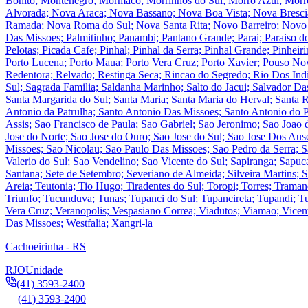
Bonito; Montenegro; Mormaco; Morrinhos do Sul; Morro Azul; Morr
Alvorada; Nova Araca; Nova Bassano; Nova Boa Vista; Nova Bresci
Ramada; Nova Roma do Sul; Nova Santa Rita; Novo Barreiro; Novo 
Das Missoes; Palmitinho; Panambi; Pantano Grande; Parai; Paraiso do
Pelotas; Picada Cafe; Pinhal; Pinhal da Serra; Pinhal Grande; Pinheiri
Porto Lucena; Porto Maua; Porto Vera Cruz; Porto Xavier; Pouso Nov
Redentora; Relvado; Restinga Seca; Rincao do Segredo; Rio Dos Ind
Sul; Sagrada Familia; Saldanha Marinho; Salto do Jacui; Salvador Da
Santa Margarida do Sul; Santa Maria; Santa Maria do Herval; Santa R
Antonio da Patrulha; Santo Antonio Das Missoes; Santo Antonio do P
Assis; Sao Francisco de Paula; Sao Gabriel; Sao Jeronimo; Sao Joao 
Jose do Norte; Sao Jose do Ouro; Sao Jose do Sul; Sao Jose Dos Au
Missoes; Sao Nicolau; Sao Paulo Das Missoes; Sao Pedro da Serra; S
Valerio do Sul; Sao Vendelino; Sao Vicente do Sul; Sapiranga; Sapuca
Santana; Sete de Setembro; Severiano de Almeida; Silveira Martins; S
Areia; Teutonia; Tio Hugo; Tiradentes do Sul; Toropi; Torres; Tramand
Triunfo; Tucunduva; Tunas; Tupanci do Sul; Tupancireta; Tupandi; Tu
Vera Cruz; Veranopolis; Vespasiano Correa; Viadutos; Viamao; Vicente
Das Missoes; Westfalia; Xangri-la
Cachoeirinha - RS
RJO
Unidade
(41) 3593-2400
(41) 3593-2400