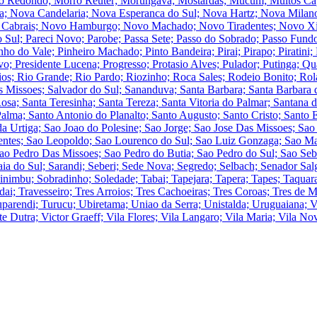
o Redondo; Morro Reuter; Morungava; Mostardas; Mucum; Muitos Cap
a; Nova Candelaria; Nova Esperanca do Sul; Nova Hartz; Nova Milan
Cabrais; Novo Hamburgo; Novo Machado; Novo Tiradentes; Novo Xingu
 Sul; Pareci Novo; Parobe; Passa Sete; Passo do Sobrado; Passo Fundo
nho do Vale; Pinheiro Machado; Pinto Bandeira; Pirai; Pirapo; Piratini;
o; Presidente Lucena; Progresso; Protasio Alves; Pulador; Putinga; 
ios; Rio Grande; Rio Pardo; Riozinho; Roca Sales; Rodeio Bonito; Ro
s Missoes; Salvador do Sul; Sananduva; Santa Barbara; Santa Barbara do
osa; Santa Teresinha; Santa Tereza; Santa Vitoria do Palmar; Santana 
alma; Santo Antonio do Planalto; Santo Augusto; Santo Cristo; Santo 
da Urtiga; Sao Joao do Polesine; Sao Jorge; Sao Jose Das Missoes; Sao
sentes; Sao Leopoldo; Sao Lourenco do Sul; Sao Luiz Gonzaga; Sao Ma
ao Pedro Das Missoes; Sao Pedro do Butia; Sao Pedro do Sul; Sao Seba
ia do Sul; Sarandi; Seberi; Sede Nova; Segredo; Selbach; Senador Salga
inimbu; Sobradinho; Soledade; Tabai; Tapejara; Tapera; Tapes; Taquara
ai; Travesseiro; Tres Arroios; Tres Cachoeiras; Tres Coroas; Tres de M
parendi; Turucu; Ubiretama; Uniao da Serra; Unistalda; Uruguaiana; Vac
 Dutra; Victor Graeff; Vila Flores; Vila Langaro; Vila Maria; Vila Nova