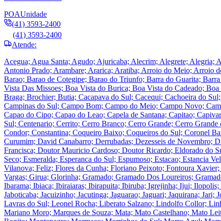
POA
Unidade
(41) 3593-2400
(41) 3593-2400
Atende:
Acegua; Agua Santa; Agudo; Ajuricaba; Alecrim; Alegrete; Alegria; A
Antonio Prado; Arambare; Ararica; Aratiba; Arroio do Meio; Arroio d
Barao; Barao de Cotegipe; Barao do Triunfo; Barra do Guarita; Barr
Vista Das Missoes; Boa Vista do Burica; Boa Vista do Cadeado; Boa
Braga; Brochier; Butia; Cacapava do Sul; Cacequi; Cachoeira do Su
Campinas do Sul; Campo Bom; Campo do Meio; Campo Novo; Campos 
Capao do Cipo; Capao do Leao; Capela de Santana; Capitao; Capivari 
Sul; Centenario; Cerrito; Cerro Branco; Cerro Grande; Cerro Grande 
Condor; Constantina; Coqueiro Baixo; Coqueiros do Sul; Coronel Barro
Curumim; David Canabarro; Derrubadas; Dezesseis de Novembro; Dil
Francisca; Doutor Mauricio Cardoso; Doutor Ricardo; Eldorado do Sul
Seco; Esmeralda; Esperanca do Sul; Espumoso; Estacao; Estancia Velha
Vilanova; Feliz; Flores da Cunha; Floriano Peixoto; Fontoura Xavier
Vargas; Girua; Glorinha; Gramado; Gramado Dos Loureiros; Gramado 
Ibarama; Ibiaca; Ibiraiaras; Ibirapuita; Ibiruba; Igrejinha; Ijui; Ilopolis
Jaboticaba; Jacuizinho; Jacutinga; Jaguarao; Jaguari; Jaquirana; Jar
Lavras do Sul; Leonel Rocha; Liberato Salzano; Lindolfo Collor; 
Mariano Moro; Marques de Souza; Mata; Mato Castelhano; Mato Lei