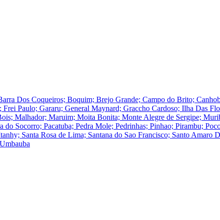
Barra Dos Coqueiros; Boquim; Brejo Grande; Campo do Brito; Canhoba
; Frei Paulo; Gararu; General Maynard; Graccho Cardoso; Ilha Das Flore
Bois; Malhador; Maruim; Moita Bonita; Monte Alegre de Sergipe; Muri
do Socorro; Pacatuba; Pedra Mole; Pedrinhas; Pinhao; Pirambu; Poco
o Itanhy; Santa Rosa de Lima; Santana do Sao Francisco; Santo Amaro 
u; Umbauba