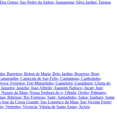
Das Ostras; Sao Pedro da Aldeia; Saquarema; Silva Jardim; Tangua
aba; Barreiros; Belem de Maria; Belo Jardim; Bezerros; Bom
; Camaragibe; Camocim de Sao Felix; Camutanga; Canhotinho;
Nova; Ferreiros; Frei Miguelinho; Gameleira; Garanhuns; Gloria do
; Jaqueira; Jatauba; Joao Alfredo; Joaquim Nabuco; Jucati; Jupi;
 Nazare da Mata; Nossa Senhora do o; Olinda; Orobo; Palmares;
mas; Ribeirao; Rio Formoso; Saire; Salgadinho; Saloa; Sanharo; Santa
 Jose da Coroa Grande; Sao Lourenco da Mata; Sao Vicente Ferrer;
o; Vertentes; Vicencia; Vitoria de Santo Antao; Xexeu