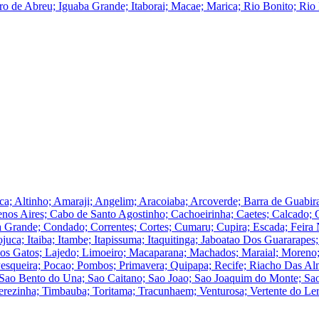
 de Abreu; Iguaba Grande; Itaborai; Macae; Marica; Rio Bonito; Rio 
ca; Altinho; Amaraji; Angelim; Aracoiaba; Arcoverde; Barra de Guabir
enos Aires; Cabo de Santo Agostinho; Cachoeirinha; Caetes; Calcado
a Grande; Condado; Correntes; Cortes; Cumaru; Cupira; Escada; Feira 
Ipojuca; Itaiba; Itambe; Itapissuma; Itaquitinga; Jaboatao Dos Guararapes
os Gatos; Lajedo; Limoeiro; Macaparana; Machados; Maraial; Moreno;
; Pesqueira; Pocao; Pombos; Primavera; Quipapa; Recife; Riacho Das Al
Sao Bento do Una; Sao Caitano; Sao Joao; Sao Joaquim do Monte; Sao
rezinha; Timbauba; Toritama; Tracunhaem; Venturosa; Vertente do Leri