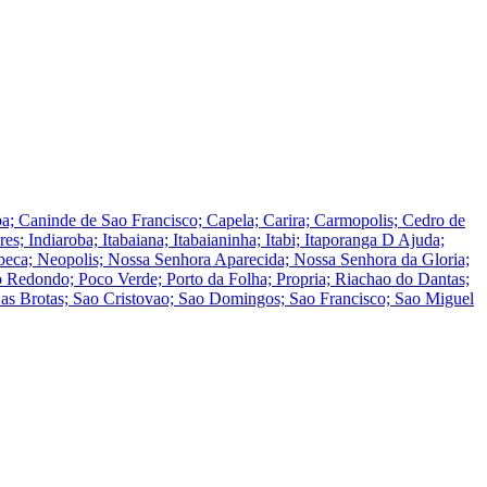
; Caninde de Sao Francisco; Capela; Carira; Carmopolis; Cedro de
s; Indiaroba; Itabaiana; Itabaianinha; Itabi; Itaporanga D Ajuda;
beca; Neopolis; Nossa Senhora Aparecida; Nossa Senhora da Gloria;
 Redondo; Poco Verde; Porto da Folha; Propria; Riachao do Dantas;
Das Brotas; Sao Cristovao; Sao Domingos; Sao Francisco; Sao Miguel