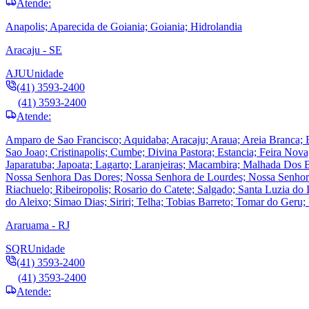
Atende:
Anapolis; Aparecida de Goiania; Goiania; Hidrolandia
Aracaju - SE
AJU
Unidade
(41) 3593-2400
(41) 3593-2400
Atende:
Amparo de Sao Francisco; Aquidaba; Aracaju; Araua; Areia Branca; 
Sao Joao; Cristinapolis; Cumbe; Divina Pastora; Estancia; Feira Nova
Japaratuba; Japoata; Lagarto; Laranjeiras; Macambira; Malhada Dos 
Nossa Senhora Das Dores; Nossa Senhora de Lourdes; Nossa Senhora 
Riachuelo; Ribeiropolis; Rosario do Catete; Salgado; Santa Luzia d
do Aleixo; Simao Dias; Siriri; Telha; Tobias Barreto; Tomar do Ger
Araruama - RJ
SQR
Unidade
(41) 3593-2400
(41) 3593-2400
Atende: