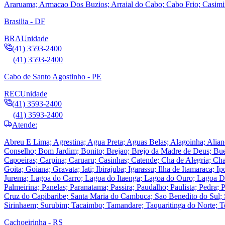
Araruama; Armacao Dos Buzios; Arraial do Cabo; Cabo Frio; Casimiro
Brasilia - DF
BRA
Unidade
(41) 3593-2400
(41) 3593-2400
Cabo de Santo Agostinho - PE
REC
Unidade
(41) 3593-2400
(41) 3593-2400
Atende:
Abreu E Lima; Agrestina; Agua Preta; Aguas Belas; Alagoinha; Alian
Conselho; Bom Jardim; Bonito; Brejao; Brejo da Madre de Deus; Bu
Capoeiras; Carpina; Caruaru; Casinhas; Catende; Cha de Alegria; Ch
Goita; Goiana; Gravata; Iati; Ibirajuba; Igarassu; Ilha de Itamaraca; 
Jurema; Lagoa do Carro; Lagoa do Itaenga; Lagoa do Ouro; Lagoa D
Palmeirina; Panelas; Paranatama; Passira; Paudalho; Paulista; Pedra
Cruz do Capibaribe; Santa Maria do Cambuca; Sao Benedito do Sul; 
Sirinhaem; Surubim; Tacaimbo; Tamandare; Taquaritinga do Norte; Te
Cachoeirinha - RS