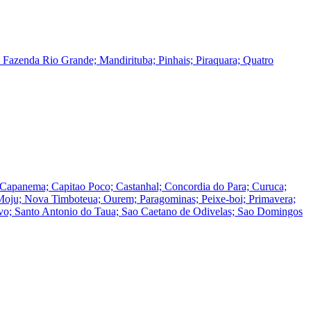
azenda Rio Grande; Mandirituba; Pinhais; Piraquara; Quatro
 Capanema; Capitao Poco; Castanhal; Concordia do Para; Curuca;
; Moju; Nova Timboteua; Ourem; Paragominas; Peixe-boi; Primavera;
Novo; Santo Antonio do Taua; Sao Caetano de Odivelas; Sao Domingos