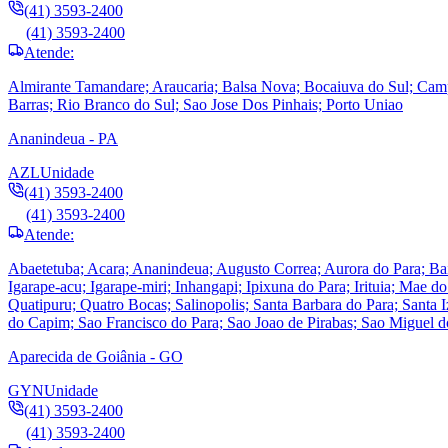
(41) 3593-2400
(41) 3593-2400
Atende:
Almirante Tamandare; Araucaria; Balsa Nova; Bocaiuva do Sul; Cam
Barras; Rio Branco do Sul; Sao Jose Dos Pinhais; Porto Uniao
Ananindeua - PA
AZL
Unidade
(41) 3593-2400
(41) 3593-2400
Atende:
Abaetetuba; Acara; Ananindeua; Augusto Correa; Aurora do Para; Ba
Igarape-acu; Igarape-miri; Inhangapi; Ipixuna do Para; Irituia; Ma
Quatipuru; Quatro Bocas; Salinopolis; Santa Barbara do Para; Santa
do Capim; Sao Francisco do Para; Sao Joao de Pirabas; Sao Miguel d
Aparecida de Goiânia - GO
GYN
Unidade
(41) 3593-2400
(41) 3593-2400