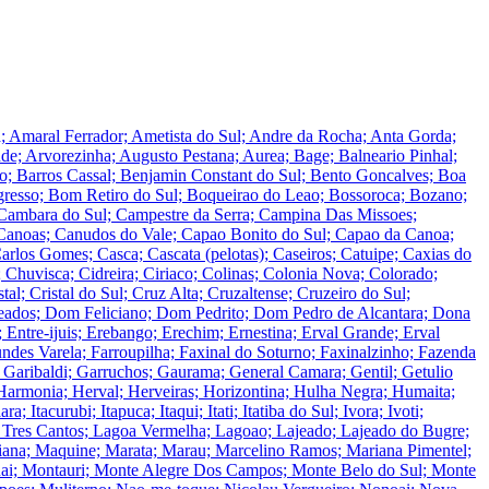
da; Amaral Ferrador; Ametista do Sul; Andre da Rocha; Anta Gorda;
nde; Arvorezinha; Augusto Pestana; Aurea; Bage; Balneario Pinhal;
ao; Barros Cassal; Benjamin Constant do Sul; Bento Goncalves; Boa
ogresso; Bom Retiro do Sul; Boqueirao do Leao; Bossoroca; Bozano;
 Cambara do Sul; Campestre da Serra; Campina Das Missoes;
anoas; Canudos do Vale; Capao Bonito do Sul; Capao da Canoa;
arlos Gomes; Casca; Cascata (pelotas); Caseiros; Catuipe; Caxias do
 Chuvisca; Cidreira; Ciriaco; Colinas; Colonia Nova; Colorado;
l; Cristal do Sul; Cruz Alta; Cruzaltense; Cruzeiro do Sul;
eados; Dom Feliciano; Dom Pedrito; Dom Pedro de Alcantara; Dona
Entre-ijuis; Erebango; Erechim; Ernestina; Erval Grande; Erval
undes Varela; Farroupilha; Faxinal do Soturno; Faxinalzinho; Fazenda
; Garibaldi; Garruchos; Gaurama; General Camara; Gentil; Getulio
armonia; Herval; Herveiras; Horizontina; Hulha Negra; Humaita;
a; Itacurubi; Itapuca; Itaqui; Itati; Itatiba do Sul; Ivora; Ivoti;
Dos Tres Cantos; Lagoa Vermelha; Lagoao; Lajeado; Lajeado do Bugre;
iana; Maquine; Marata; Marau; Marcelino Ramos; Mariana Pimentel;
ai; Montauri; Monte Alegre Dos Campos; Monte Belo do Sul; Monte