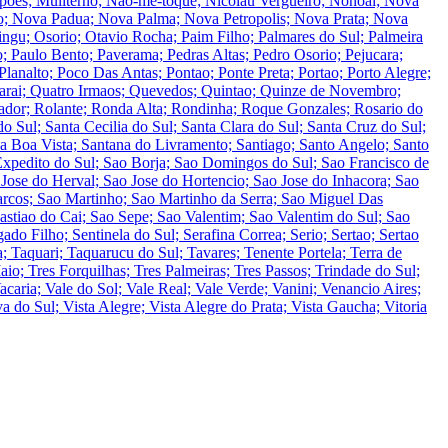
oes; Muliterno; Nao-me-toque; Nicolau Vergueiro; Nonoai; Nova
o; Nova Padua; Nova Palma; Nova Petropolis; Nova Prata; Nova
; Osorio; Otavio Rocha; Paim Filho; Palmares do Sul; Palmeira
; Paulo Bento; Paverama; Pedras Altas; Pedro Osorio; Pejucara;
 Planalto; Poco Das Antas; Pontao; Ponte Preta; Portao; Porto Alegre;
Quarai; Quatro Irmaos; Quevedos; Quintao; Quinze de Novembro;
lador; Rolante; Ronda Alta; Rondinha; Roque Gonzales; Rosario do
 Sul; Santa Cecilia do Sul; Santa Clara do Sul; Santa Cruz do Sul;
da Boa Vista; Santana do Livramento; Santiago; Santo Angelo; Santo
Expedito do Sul; Sao Borja; Sao Domingos do Sul; Sao Francisco de
 Jose do Herval; Sao Jose do Hortencio; Sao Jose do Inhacora; Sao
rcos; Sao Martinho; Sao Martinho da Serra; Sao Miguel Das
stiao do Cai; Sao Sepe; Sao Valentim; Sao Valentim do Sul; Sao
do Filho; Sentinela do Sul; Serafina Correa; Serio; Sertao; Sertao
; Taquari; Taquarucu do Sul; Tavares; Tenente Portela; Terra de
aio; Tres Forquilhas; Tres Palmeiras; Tres Passos; Trindade do Sul;
aria; Vale do Sol; Vale Real; Vale Verde; Vanini; Venancio Aires;
 do Sul; Vista Alegre; Vista Alegre do Prata; Vista Gaucha; Vitoria