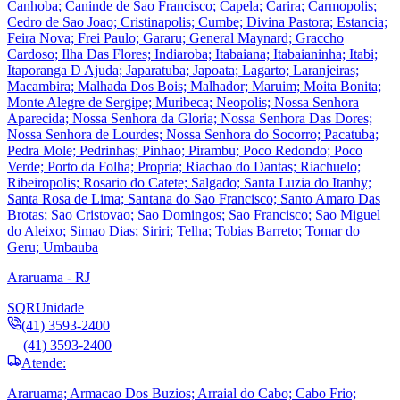
Canhoba; Caninde de Sao Francisco; Capela; Carira; Carmopolis;
Cedro de Sao Joao; Cristinapolis; Cumbe; Divina Pastora; Estancia;
Feira Nova; Frei Paulo; Gararu; General Maynard; Graccho
Cardoso; Ilha Das Flores; Indiaroba; Itabaiana; Itabaianinha; Itabi;
Itaporanga D Ajuda; Japaratuba; Japoata; Lagarto; Laranjeiras;
Macambira; Malhada Dos Bois; Malhador; Maruim; Moita Bonita;
Monte Alegre de Sergipe; Muribeca; Neopolis; Nossa Senhora
Aparecida; Nossa Senhora da Gloria; Nossa Senhora Das Dores;
Nossa Senhora de Lourdes; Nossa Senhora do Socorro; Pacatuba;
Pedra Mole; Pedrinhas; Pinhao; Pirambu; Poco Redondo; Poco
Verde; Porto da Folha; Propria; Riachao do Dantas; Riachuelo;
Ribeiropolis; Rosario do Catete; Salgado; Santa Luzia do Itanhy;
Santa Rosa de Lima; Santana do Sao Francisco; Santo Amaro Das
Brotas; Sao Cristovao; Sao Domingos; Sao Francisco; Sao Miguel
do Aleixo; Simao Dias; Siriri; Telha; Tobias Barreto; Tomar do
Geru; Umbauba
Araruama - RJ
SQR
Unidade
(41) 3593-2400
(41) 3593-2400
Atende:
Araruama; Armacao Dos Buzios; Arraial do Cabo; Cabo Frio;