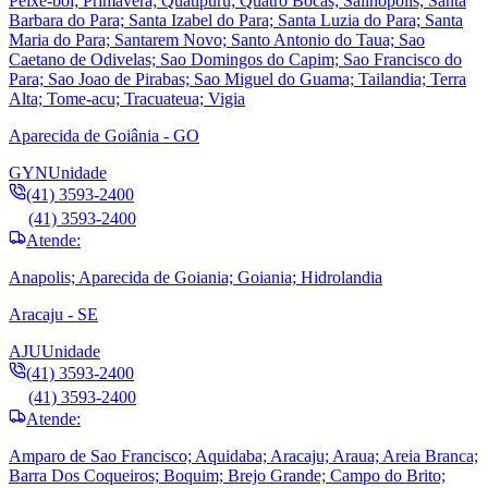
Peixe-boi; Primavera; Quatipuru; Quatro Bocas; Salinopolis; Santa
Barbara do Para; Santa Izabel do Para; Santa Luzia do Para; Santa
Maria do Para; Santarem Novo; Santo Antonio do Taua; Sao
Caetano de Odivelas; Sao Domingos do Capim; Sao Francisco do
Para; Sao Joao de Pirabas; Sao Miguel do Guama; Tailandia; Terra
Alta; Tome-acu; Tracuateua; Vigia
Aparecida de Goiânia - GO
GYN
Unidade
(41) 3593-2400
(41) 3593-2400
Atende:
Anapolis; Aparecida de Goiania; Goiania; Hidrolandia
Aracaju - SE
AJU
Unidade
(41) 3593-2400
(41) 3593-2400
Atende:
Amparo de Sao Francisco; Aquidaba; Aracaju; Araua; Areia Branca;
Barra Dos Coqueiros; Boquim; Brejo Grande; Campo do Brito;