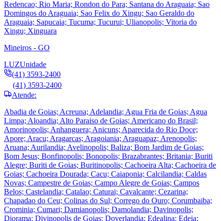
Redencao; Rio Maria; Rondon do Para; Santana do Araguaia; Sao
Domingos do Araguaia; Sao Felix do Xingu; Sao Geraldo do
Araguaia; Sapucaia; Tucuma; Tucurui; Ulianopolis; Vitoria do
Xingu; Xinguara
Mineiros - GO
LUZ
Unidade
(41) 3593-2400
(41) 3593-2400
Atende:
Abadia de Goias; Acreuna; Adelandia; Agua Fria de Goias; Agua
Limpa; Aloandia; Alto Paraiso de Goias; Americano do Brasil;
Amorinopolis; Anhanguera; Anicuns; Aparecida do Rio Doce;
Apore; Aracu; Aragarcas; Aragoiania; Araguapaz; Arenopolis;
Aruana; Aurilandia; Avelinopolis; Baliza; Bom Jardim de Goias;
Bom Jesus; Bonfinopolis; Bonopolis; Brazabrantes; Britania; Buriti
Alegre; Buriti de Goias; Buritinopolis; Cachoeira Alta; Cachoeira de
Goias; Cachoeira Dourada; Cacu; Caiaponia; Calcilandia; Caldas
Novas; Campestre de Goias; Campo Alegre de Goias; Campos
Belos; Castelandia; Catalao; Caturai; Cavalcante; Cezarina;
Chapadao do Ceu; Colinas do Sul; Corrego do Ouro; Corumbaiba;
Crominia; Cumari; Damianopolis; Damolandia; Davinopolis;
Diorama; Divinopolis de Goias; Doverlandia; Edealina; Edeia;