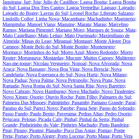
Jaquirana; Jari; Joia; Julio de Castilhos; Lagoa Bonita; Lagoa Bonita
do Sul; Lagoa Dos Tres Cantos; Lagoa Vermelha; Lagoao; Lajeado;
Lajeado do Bugre; Lavras do Sul; Leonel Rocha; Liberato Salzano;
Lindolfo Collor; Linha Nova; Macambara; Machadinho; Magisterio;
Mampituba; Manoel Viana; Maquine; Marata; Marau; Marcelino
Ramos; Mariana Pimentel; Mariano Moro; Marques de Souza; Mata;
Mato Castelhano; Mato Leitao; Mato Queimado; Maximiliano de
Almeida; Minas do Leao; Miraguai; Montauri; Monte Alegre Dos
Campos; Monte Belo do Sul; Monte Bonito; Montenegro;
Mormaco; Morrinhos do Sul; Morro Azul; Morro Redondo; Morro
Reuter; Morungava; Mostardas; Mucum; Muitos Capoes; Muliterno;
Nao-me-toque; Nicolau Vergueiro; Nonoai; Nova Alvorada; Nova
Araca; Nova Bassano; Nova Boa Vista; Nova Brescia; Nova
Candelaria; Nova Esperanca do Sul; Nova Hartz; Nova Milano;
Nova Padua; Nova Palma; Nova Petropolis; Nova Prata; Nova
Ramada; Nova Roma do Sul; Nova Santa Rita; Novo Barreiro;
Novo Cabrais; Novo Hamburgo; Novo Machado; Novo Tiradentes;
Novo Xingu; Osorio; Otavio Rocha; Paim Filho; Palmares do Sul;
Palmeira Das Missoes; Palmitinho; Panambi; Pantano Grande; Parai;
Paraiso do Sul; Pareci Novo; Parobe; Passa Sete; Passo do Sobrado;
Passo Fundo; Paulo Bento; Paverama; Pedras Altas; Pedro Osorio;
Pejucara; Pelotas; Picada Cafe; Pinhal; Pinhal da Serra; Pinhal
Grande; Pinheirinho do Vale; Pinheiro Machado; Pinto Bandeira;
Pirai; Pirapo; Piratini; Planalto; Poco Das Antas; Pontao; Ponte
Preta; Portao; Porto Alegre; Porto Lucena; Porto Maua; Porto Vera