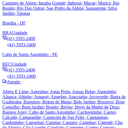
Casimiro de Abreu; Iguaba Grande; Itaborai; Macae; Marica; Rio
Bonito; Rio Das Ostras; Sao Pedro da Aldeia; Saquarema; Silva
Jardim; Tangua
Brasilia - DF
BRA
Unidade
(41) 3593-2400
(41) 3593-2400
Cabo de Santo Agostinho - PE
REC
Unidade
(41) 3593-2400
(41) 3593-2400
Atende:
Abreu E Lima; Agrestina; Agua Preta; Aguas Belas; Alagoinha;
Alianca; Altinho; Amaraji; Angelim; Aracoiaba; Arcoverde; Barra de
Guabiraba; Barreiros; Belem de Maria; Belo Jardim; Bezerros; Bom
Conselho; Bom Jardim; Bonito; Brejao; Brejo da Madre de Deus;
Buenos Aires; Cabo de Santo Agostinho; Cachoeirinha; Caetes;
Calcado; Camaragibe; Camocim de Sao Felix; Camutanga;
Canhotinho; Capoeiras; Carpina; Caruaru; Casinhas; Catende; Cha
de Alegria; Cha Grande; Condado; Correntes; Cortes; Cumaru;