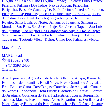
D Agua do Casado; Olho D Agua Grande; Olivenca; Ouro Branco;
Palestina; Palmeira Dos Indios; Pao de Acucar; Pariconha;
Paripueira; Passo de Camaragibe; Paulo Jacinto; Penedo; Piacabucu;
Pilar; Pindoba; Piranhas; Poco Das Trincheiras; Porto Calvo; Porto
de Pedras; Porto Real do Colegio; Quebrangulo; Rio Largo;
Roteiro; Santa Luzia do Norte; Santana do Ipanema; Santana do
Mundau; Sao Bras; Sao Jose da Laje; Sao Jose da Tapera; Sao Luis
do Quitunde; Sao Miguel Dos Campos; Sao Miguel Dos Milagres;
Sao Sebastiao; Satuba; Senador Rui Palmeira; Tanque D Arca;
Taquarana; Teotonio Vilela; Traipu; Uniao Dos Palmares; Vicosa
Marabá - PA
MAR
Unidade
(41) 3593-2400
(41) 3593-2400
Atende:
Abel Figueiredo; Agua Azul do Norte; Altamira; Anapu; Bannach;
Bom Jesus do Tocantins; Brasil Novo; Brejo Grande do Araguaia;
Breu Branco; Canaa Dos Carajas; Conceicao do Araguaia; Cumaru
do Norte; Curionopolis; Dom Eliseu; Eldorado do Carajas; Floresta
do Araguaia; Goianesia do Para; Hidreletrica Tucurui; Itupiranga;
Jacunda; Maraba; Nova Ipixuna; Novo Repartimento; Ourilandia do
Norte; Pacaja; Palestina do Para; Parauapebas; Pau D Arco; Picarra;