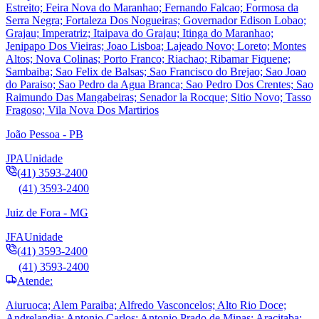
Estreito; Feira Nova do Maranhao; Fernando Falcao; Formosa da
Serra Negra; Fortaleza Dos Nogueiras; Governador Edison Lobao;
Grajau; Imperatriz; Itaipava do Grajau; Itinga do Maranhao;
Jenipapo Dos Vieiras; Joao Lisboa; Lajeado Novo; Loreto; Montes
Altos; Nova Colinas; Porto Franco; Riachao; Ribamar Fiquene;
Sambaiba; Sao Felix de Balsas; Sao Francisco do Brejao; Sao Joao
do Paraiso; Sao Pedro da Agua Branca; Sao Pedro Dos Crentes; Sao
Raimundo Das Mangabeiras; Senador la Rocque; Sitio Novo; Tasso
Fragoso; Vila Nova Dos Martirios
João Pessoa - PB
JPA
Unidade
(41) 3593-2400
(41) 3593-2400
Juiz de Fora - MG
JFA
Unidade
(41) 3593-2400
(41) 3593-2400
Atende:
Aiuruoca; Alem Paraiba; Alfredo Vasconcelos; Alto Rio Doce;
Andrelandia; Antonio Carlos; Antonio Prado de Minas; Aracitaba;