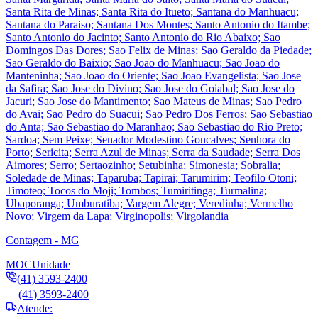
Santa Rita de Minas; Santa Rita do Itueto; Santana do Manhuacu;
Santana do Paraiso; Santana Dos Montes; Santo Antonio do Itambe;
Santo Antonio do Jacinto; Santo Antonio do Rio Abaixo; Sao
Domingos Das Dores; Sao Felix de Minas; Sao Geraldo da Piedade;
Sao Geraldo do Baixio; Sao Joao do Manhuacu; Sao Joao do
Manteninha; Sao Joao do Oriente; Sao Joao Evangelista; Sao Jose
da Safira; Sao Jose do Divino; Sao Jose do Goiabal; Sao Jose do
Jacuri; Sao Jose do Mantimento; Sao Mateus de Minas; Sao Pedro
do Avai; Sao Pedro do Suacui; Sao Pedro Dos Ferros; Sao Sebastiao
do Anta; Sao Sebastiao do Maranhao; Sao Sebastiao do Rio Preto;
Sardoa; Sem Peixe; Senador Modestino Goncalves; Senhora do
Porto; Sericita; Serra Azul de Minas; Serra da Saudade; Serra Dos
Aimores; Serro; Sertaozinho; Setubinha; Simonesia; Sobralia;
Soledade de Minas; Taparuba; Tapirai; Tarumirim; Teofilo Otoni;
Timoteo; Tocos do Moji; Tombos; Tumiritinga; Turmalina;
Ubaporanga; Umburatiba; Vargem Alegre; Veredinha; Vermelho
Novo; Virgem da Lapa; Virginopolis; Virgolandia
Contagem - MG
MOC
Unidade
(41) 3593-2400
(41) 3593-2400
Atende: