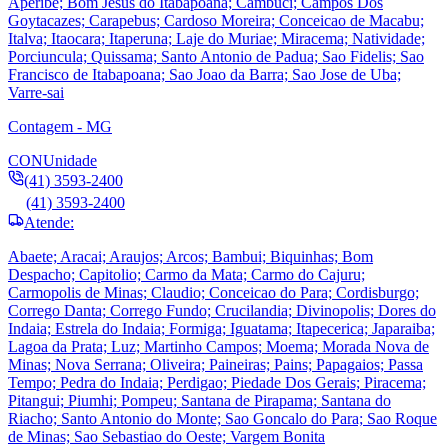
Aperibe; Bom Jesus do Itabapoana; Cambuci; Campos Dos
Goytacazes; Carapebus; Cardoso Moreira; Conceicao de Macabu;
Italva; Itaocara; Itaperuna; Laje do Muriae; Miracema; Natividade;
Porciuncula; Quissama; Santo Antonio de Padua; Sao Fidelis; Sao
Francisco de Itabapoana; Sao Joao da Barra; Sao Jose de Uba;
Varre-sai
Contagem - MG
CON
Unidade
(41) 3593-2400
(41) 3593-2400
Atende:
Abaete; Aracai; Araujos; Arcos; Bambui; Biquinhas; Bom
Despacho; Capitolio; Carmo da Mata; Carmo do Cajuru;
Carmopolis de Minas; Claudio; Conceicao do Para; Cordisburgo;
Corrego Danta; Corrego Fundo; Crucilandia; Divinopolis; Dores do
Indaia; Estrela do Indaia; Formiga; Iguatama; Itapecerica; Japaraiba;
Lagoa da Prata; Luz; Martinho Campos; Moema; Morada Nova de
Minas; Nova Serrana; Oliveira; Paineiras; Pains; Papagaios; Passa
Tempo; Pedra do Indaia; Perdigao; Piedade Dos Gerais; Piracema;
Pitangui; Piumhi; Pompeu; Santana de Pirapama; Santana do
Riacho; Santo Antonio do Monte; Sao Goncalo do Para; Sao Roque
de Minas; Sao Sebastiao do Oeste; Vargem Bonita