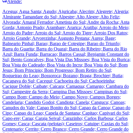
Atende:
Acegua; Agua Santa; Agudo; Ajuricaba; Alecrim; Alegrete; Alegria;
Almirante Tamandare do Sul; Alpestre; Alto Alegre; Alto Feliz;
Alvorada; Amaral Ferrador; Ametista do Sul; Andre da Rocha; Anta
Gorda; Antonio Prado; Arambare; Ararica; Aratiba; Arroio do Meio;
Arroio do Padre; Arroio do Sal; Arroio do Tigre; Arroio Dos Ratos;
Arroio Grande; Arvorezinha; Augusto Pestana; Aurea; Bage;
Balneario Pinhal; Barao; Barao de Cotegipe; Barao do Triunfo;
Barra do Guarita; Barra do Quarai; Barra do Ribeiro; Barra do Rio
Azul; Barra Funda; Barracao; Barros Cassal; Benjamin Constant do
Sul; Bento Goncalves; Boa Vista Das Missoes; Boa Vista do Burica;
Boa Vista do Cadeado; Boa Vista do Incra; Boa Vista do Sul; Bom
Jesus; Bom Principio; Bom Progresso; Bom Retiro do Sul;
Boqueirao do Leao; Bossoroca; Bozano; Braga; Brochier; Butia;
Cacapava do Sul; Cacequi; Cachoeira do Sul; Cachoeirinha;
Cacique Doble; Caibate; Caicara; Camaqua; Camargo; Cambara do
Sul; Campestre da Serra; Campina Das Missoes; Campinas do Sul;
Campo Bom; Campo do Meio; Campo Novo; Campos Borges;
Candelaria; Candido Godoi; Candiota; Canela; Cangucu; Canoas;
Canudos do Vale; Capao Bonito do Sul; Capao da Canoa; Capao do
Cipo; Capao do Leao; Capela de Santana; Capitao; Capivari do Sul;
Capo-ere; Caraa; Caraja Seival; Carazinho; Carlos Barbosa; Carlos
Gomes; Casca; Cascata (pelotas); Caseiros; Catuipe; Caxias do Sul;
Centenario; Cerrito; Cerro Branco; Cerro Grande; Cerro Grande do