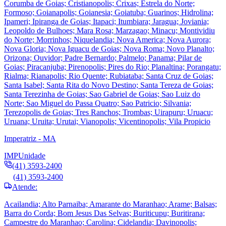
Corumba de Goias; Cristianopolis; Crixas; Estrela do Norte;
Formoso; Goianapolis; Goianesia; Goiatuba; Guarinos; Hidrolina;
Ipameri; Ipiranga de Goias; Itapaci; Itumbiara; Jaragua; Joviania;
Leopoldo de Bulhoes; Mara Rosa; Marzagao; Minacu; Montividiu
do Norte; Morrinhos; Niquelandia; Nova America; Nova Aurora;
Nova Gloria; Nova Iguacu de Goias; Nova Roma; Novo Planalto;
Orizona; Ouvidor; Padre Bernardo; Palmelo; Panama; Pilar de
Goias; Piracanjuba; Pirenopolis; Pires do Rio; Planaltina; Porangatu;
Rialma; Rianapolis; Rio Quente; Rubiataba; Santa Cruz de Goias;
Santa Isabel; Santa Rita do Novo Destino; Santa Tereza de Goias;
Santa Terezinha de Goias; Sao Gabriel de Goias; Sao Luiz do
Norte; Sao Miguel do Passa Quatro; Sao Patricio; Silvania;
Terezopolis de Goias; Tres Ranchos; Trombas; Uirapuru; Uruacu;
Uruana; Uruita; Urutai; Vianopolis; Vicentinopolis; Vila Propicio
Imperatriz - MA
IMP
Unidade
(41) 3593-2400
(41) 3593-2400
Atende:
Acailandia; Alto Parnaiba; Amarante do Maranhao; Arame; Balsas;
Barra do Corda; Bom Jesus Das Selvas; Buriticupu; Buritirana;
Campestre do Maranhao; Carolina; Cidelandia; Davinopolis;