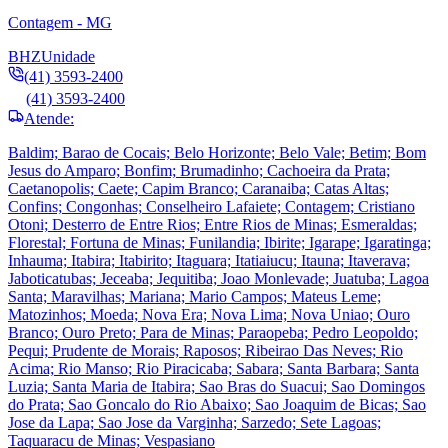
Contagem - MG
BHZ
Unidade
(41) 3593-2400
(41) 3593-2400
Atende:
Baldim; Barao de Cocais; Belo Horizonte; Belo Vale; Betim; Bom
Jesus do Amparo; Bonfim; Brumadinho; Cachoeira da Prata;
Caetanopolis; Caete; Capim Branco; Caranaiba; Catas Altas;
Confins; Congonhas; Conselheiro Lafaiete; Contagem; Cristiano
Otoni; Desterro de Entre Rios; Entre Rios de Minas; Esmeraldas;
Florestal; Fortuna de Minas; Funilandia; Ibirite; Igarape; Igaratinga;
Inhauma; Itabira; Itabirito; Itaguara; Itatiaiucu; Itauna; Itaverava;
Jaboticatubas; Jeceaba; Jequitiba; Joao Monlevade; Juatuba; Lagoa
Santa; Maravilhas; Mariana; Mario Campos; Mateus Leme;
Matozinhos; Moeda; Nova Era; Nova Lima; Nova Uniao; Ouro
Branco; Ouro Preto; Para de Minas; Paraopeba; Pedro Leopoldo;
Pequi; Prudente de Morais; Raposos; Ribeirao Das Neves; Rio
Acima; Rio Manso; Rio Piracicaba; Sabara; Santa Barbara; Santa
Luzia; Santa Maria de Itabira; Sao Bras do Suacui; Sao Domingos
do Prata; Sao Goncalo do Rio Abaixo; Sao Joaquim de Bicas; Sao
Jose da Lapa; Sao Jose da Varginha; Sarzedo; Sete Lagoas;
Taquaracu de Minas; Vespasiano