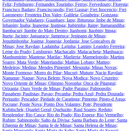
Feliz; Felisburgo; Fernandes Tourinho; Ferros; Fervedouro; Floresta;
Francisco Badaro; Franciscopolis; Frei Gaspar; Frei Inocencio; Frei
Lagonegro; Fronteira Dos Vales; Galileia; Goiabeira; Gonzaga;
Governador Valadares; Guanhaes; Iapu; Ibituruna; Imbe de Minas;
Inhapim; Ipaba; Ipanema; Ipatinga; Itabirinha; Itaipe; Itamarandiba;
Itambacuri; Itambe do Mato Dentro; Itanhomi; Itaobim; Itinga;
Itueta; Jacinto; Jaguaracu; Jampruca; Jenipapo de Minas;
Jequitinhonha; Joaima; Joanesia; Jordania; Jose Goncalves de
Minas; Jose Raydan; Ladainha; Lajinha; Lamim; Leandro Ferreira;
Leme do Prado; Luisburgo; Machacalis; Malacacheta; Manhuacu;
Manhumirim; Mantena; Marilac; Marlieria; Marmelopolis; Martins
Soares; Mata Verde; Materlandia; Mathias Lobato; Matipo;
Medeiros; Medina; Mendes Pimentel; Mesquita; Minas Novas;
Monte Formoso; Morro do Pilar; Mucuri; Mutum; Nacip Raydan;
Nanuque; Naque; Nova Belem; Nova Modica; Novo Cruzeiro;
Novo Oriente de Minas; Olimpio Noronha; Onca de Pitangui;
Orizania; Ouro Verde de Minas; Padre Paraiso; Palmopolis;
Passabem; Paulistas; Pavao; Pecanha; Pedra Azul; Pedra Dourada;
Periquito; Pescador; Piedade de Caratinga; Pimenta; Pingo-d Agua;
Pocrane; Ponte Nova; Ponto Dos Volantes; Pote; Presidente
Kubitschek; Quartel Geral; Queluzito; Raul Soares; Reduto;
Resplendor; Rio Casca; Rio do Prado; Rio Espera; Rio Vermelho;
Rubim; Sabinopolis; Salto da Divisa; Santa Barbara do Leste; Santa
Efigenia de Minas; Santa fe de Minas; Santa Helena de Minas;
Santa Margarida; Santa Maria do Salto; Santa Maria do Suacui;