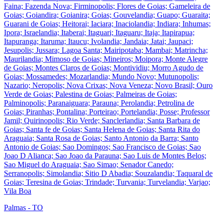
Faina; Fazenda Nova; Firminopolis; Flores de Goias; Gameleira de
Goias; Goiandira; Goianira; Goias; Gouvelandia; Guapo; Guaraita;
Guarani de Goias; Heitorai; Iaciara; Inaciolandia; Indiara; Inhumas;
Ipora; Israelandia; Itaberai; Itaguari; Itaguaru; Itaja; Itapirapua;
Itapuranga; Itaruma; Itaucu; Ivolandia; Jandaia; Jatai; Jaupaci;
Jesupolis; Jussara; Lagoa Santa; Mairipotaba; Mambai; Matrincha;
Maurilandia; Mimoso de Goias; Mineiros; Moipora; Monte Alegre
de Goias; Montes Claros de Goias; Montividiu; Morro Agudo de
Goias; Mossamedes; Mozarlandia; Mundo Novo; Mutunopolis;
Nazario; Neropolis; Nova Crixas; Nova Veneza; Novo Brasil; Ouro
Verde de Goias; Palestina de Goias; Palmeiras de Goias;
Palminopolis; Paranaiguara; Parauna; Perolandia; Petrolina de
Goias; Piranhas; Pontalina; Porteirao; Portelandia; Posse; Professor
Jamil; Quirinopolis; Rio Verde; Sanclerlandia; Santa Barbara de
Goias; Santa fe de Goias; Santa Helena de Goias; Santa Rita do
Araguaia; Santa Rosa de Goias; Santo Antonio da Barra; Santo
Antonio de Goias; Sao Domingos; Sao Francisco de Goias; Sao
Joao D Alianca; Sao Joao da Parauna; Sao Luis de Montes Belos;
Sao Miguel do Araguaia; Sao Simao; Senador Canedo;
Serranopolis; Simolandia; Sitio D Abadia; Souzalandia; Taquaral de
Goias; Teresina de Goias; Trindade; Turvania; Turvelandia; Varjao;
Vila Boa
Palmas - TO