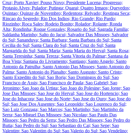
Cruz; Porto Xavier; Pouso Novo; Presidente Lucena; Progresso;
Protasio Alves; Pulador; Putinga; Quarai; Quatro Irmaos; Quevedos;
Quintao; Quinze de Novembro; Redentora; Relvado; Restinga Seca;
Rincao do Segredo; Rio Dos Indios; Rio Grande; Rio Pardo;
Riozinho; Roca Sales; Rodeio Bonito; Rolador; Rolante; Ronda
Alta; Rondinha; Roque Gonzales; Rosario do Sul; Sagrada Familia;
Saldanha Marinho; Salto do Jacui; Salvador Das Missoes; Salvador
do Sul; Sananduva; Santa Barbara; Santa Barbara do Sul; Santa
Cecilia do Sul; Santa Clara do Sul; Santa Cruz do Sul; Santa
Margarida do Sul; Santa Maria; Santa Maria do Herval; Santa Rosa;
Santa Teresinha; Santa Tereza; Santa Vitoria do Palmar; Santana da
Boa Vista; Santana do Livramento; Santiago; Santo Angelo; Santo
Antonio da Patrulha; Santo Antonio Das Missoes; Santo Antonio do
Palma; Santo Antonio do Planalto; Santo Augusto; Santo Cristo;
Santo Expedito do Sul; Sao Borja; Sao Domingos do Sul; Sao
Francisco de Assis; Sao Francisco de Paula; Sao Gabriel; Sao
Jeronimo; Sao Joao da Urtiga; Sao Joao do Polesine; Sao Jorge; Sao
Jose Das Missoes; Sao Jose do Herval; Sao Jose do Hortencio; Sao
Jose do Inhacora; Sao Jose do Norte; Sao Jose do Ouro; Sao Jose do
Sul; Sao Jose Dos Ausentes; Sao Leopoldo; Sao Lourenco do Sul;
Sao Luiz Gonzaga; Sao Marcos; Sao Martinho; Sao Martinho da
Serra; Sao Miguel Das Missoes; Sao Nicolau; Sao Paulo Das
Missoes; Sao Pedro da Serra; Sao Pedro Das Missoes; Sao Pedro do
Butia; Sao Pedro do Sul; Sao Sebastiao do Cai; Sao Sepe; Sao
Valentim; Sao Valentim do Sul; Sao Valerio do Sul; Sao Vendelino;