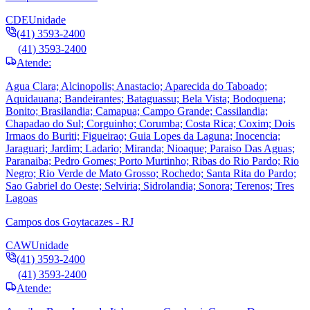
CDE
Unidade
(41) 3593-2400
(41) 3593-2400
Atende:
Agua Clara; Alcinopolis; Anastacio; Aparecida do Taboado;
Aquidauana; Bandeirantes; Bataguassu; Bela Vista; Bodoquena;
Bonito; Brasilandia; Camapua; Campo Grande; Cassilandia;
Chapadao do Sul; Corguinho; Corumba; Costa Rica; Coxim; Dois
Irmaos do Buriti; Figueirao; Guia Lopes da Laguna; Inocencia;
Jaraguari; Jardim; Ladario; Miranda; Nioaque; Paraiso Das Aguas;
Paranaiba; Pedro Gomes; Porto Murtinho; Ribas do Rio Pardo; Rio
Negro; Rio Verde de Mato Grosso; Rochedo; Santa Rita do Pardo;
Sao Gabriel do Oeste; Selviria; Sidrolandia; Sonora; Terenos; Tres
Lagoas
Campos dos Goytacazes - RJ
CAW
Unidade
(41) 3593-2400
(41) 3593-2400
Atende: