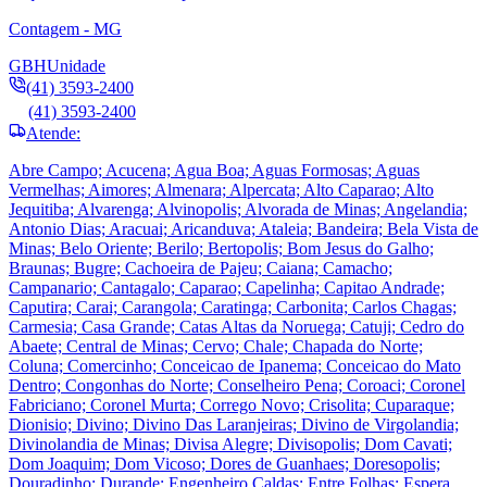
Contagem - MG
GBH
Unidade
(41) 3593-2400
(41) 3593-2400
Atende:
Abre Campo; Acucena; Agua Boa; Aguas Formosas; Aguas
Vermelhas; Aimores; Almenara; Alpercata; Alto Caparao; Alto
Jequitiba; Alvarenga; Alvinopolis; Alvorada de Minas; Angelandia;
Antonio Dias; Aracuai; Aricanduva; Ataleia; Bandeira; Bela Vista de
Minas; Belo Oriente; Berilo; Bertopolis; Bom Jesus do Galho;
Braunas; Bugre; Cachoeira de Pajeu; Caiana; Camacho;
Campanario; Cantagalo; Caparao; Capelinha; Capitao Andrade;
Caputira; Carai; Carangola; Caratinga; Carbonita; Carlos Chagas;
Carmesia; Casa Grande; Catas Altas da Noruega; Catuji; Cedro do
Abaete; Central de Minas; Cervo; Chale; Chapada do Norte;
Coluna; Comercinho; Conceicao de Ipanema; Conceicao do Mato
Dentro; Congonhas do Norte; Conselheiro Pena; Coroaci; Coronel
Fabriciano; Coronel Murta; Corrego Novo; Crisolita; Cuparaque;
Dionisio; Divino; Divino Das Laranjeiras; Divino de Virgolandia;
Divinolandia de Minas; Divisa Alegre; Divisopolis; Dom Cavati;
Dom Joaquim; Dom Vicoso; Dores de Guanhaes; Doresopolis;
Douradinho; Durande; Engenheiro Caldas; Entre Folhas; Espera