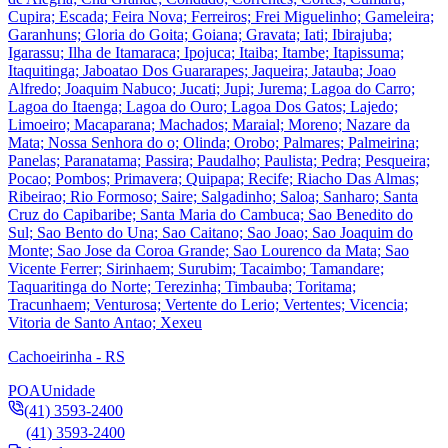
Cupira; Escada; Feira Nova; Ferreiros; Frei Miguelinho; Gameleira;
Garanhuns; Gloria do Goita; Goiana; Gravata; Iati; Ibirajuba;
Igarassu; Ilha de Itamaraca; Ipojuca; Itaiba; Itambe; Itapissuma;
Itaquitinga; Jaboatao Dos Guararapes; Jaqueira; Jatauba; Joao
Alfredo; Joaquim Nabuco; Jucati; Jupi; Jurema; Lagoa do Carro;
Lagoa do Itaenga; Lagoa do Ouro; Lagoa Dos Gatos; Lajedo;
Limoeiro; Macaparana; Machados; Maraial; Moreno; Nazare da
Mata; Nossa Senhora do o; Olinda; Orobo; Palmares; Palmeirina;
Panelas; Paranatama; Passira; Paudalho; Paulista; Pedra; Pesqueira;
Pocao; Pombos; Primavera; Quipapa; Recife; Riacho Das Almas;
Ribeirao; Rio Formoso; Saire; Salgadinho; Saloa; Sanharo; Santa
Cruz do Capibaribe; Santa Maria do Cambuca; Sao Benedito do
Sul; Sao Bento do Una; Sao Caitano; Sao Joao; Sao Joaquim do
Monte; Sao Jose da Coroa Grande; Sao Lourenco da Mata; Sao
Vicente Ferrer; Sirinhaem; Surubim; Tacaimbo; Tamandare;
Taquaritinga do Norte; Terezinha; Timbauba; Toritama;
Tracunhaem; Venturosa; Vertente do Lerio; Vertentes; Vicencia;
Vitoria de Santo Antao; Xexeu
Cachoeirinha - RS
POA
Unidade
(41) 3593-2400
(41) 3593-2400