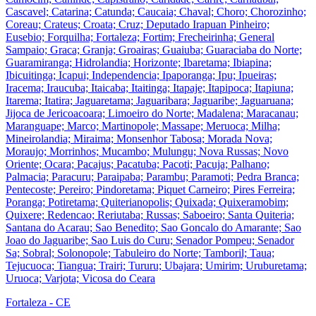
Cascavel; Catarina; Catunda; Caucaia; Chaval; Choro; Chorozinho;
Coreau; Crateus; Croata; Cruz; Deputado Irapuan Pinheiro;
Eusebio; Forquilha; Fortaleza; Fortim; Frecheirinha; General
Sampaio; Graca; Granja; Groairas; Guaiuba; Guaraciaba do Norte;
Guaramiranga; Hidrolandia; Horizonte; Ibaretama; Ibiapina;
Ibicuitinga; Icapui; Independencia; Ipaporanga; Ipu; Ipueiras;
Iracema; Iraucuba; Itaicaba; Itaitinga; Itapaje; Itapipoca; Itapiuna;
Itarema; Itatira; Jaguaretama; Jaguaribara; Jaguaribe; Jaguaruana;
Jijoca de Jericoacoara; Limoeiro do Norte; Madalena; Maracanau;
Maranguape; Marco; Martinopole; Massape; Meruoca; Milha;
Mineirolandia; Miraima; Monsenhor Tabosa; Morada Nova;
Moraujo; Morrinhos; Mucambo; Mulungu; Nova Russas; Novo
Oriente; Ocara; Pacajus; Pacatuba; Pacoti; Pacuja; Palhano;
Palmacia; Paracuru; Paraipaba; Parambu; Paramoti; Pedra Branca;
Pentecoste; Pereiro; Pindoretama; Piquet Carneiro; Pires Ferreira;
Poranga; Potiretama; Quiterianopolis; Quixada; Quixeramobim;
Quixere; Redencao; Reriutaba; Russas; Saboeiro; Santa Quiteria;
Santana do Acarau; Sao Benedito; Sao Goncalo do Amarante; Sao
Joao do Jaguaribe; Sao Luis do Curu; Senador Pompeu; Senador
Sa; Sobral; Solonopole; Tabuleiro do Norte; Tamboril; Taua;
Tejucuoca; Tiangua; Trairi; Tururu; Ubajara; Umirim; Uruburetama;
Uruoca; Varjota; Vicosa do Ceara
Fortaleza - CE