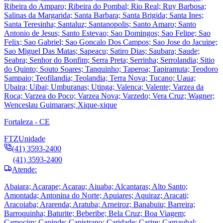
Ribeira do Amparo; Ribeira do Pombal; Rio Real; Ruy Barbosa;
Salinas da Margarida; Santa Barbara; Santa Brigida; Santa Ines;
Santa Teresinha; Santaluz; Santanopolis; Santo Amaro; Santo
Antonio de Jesus; Santo Estevao; Sao Domingos; Sao Felipe; Sao
Felix; Sao Gabriel; Sao Goncalo Dos Campos; Sao Jose do Jacuipe;
Sao Miguel Das Matas; Sapeacu; Satiro Dias; Saubara; Saude;
Seabra; Senhor do Bonfim; Serra Preta; Serrinha; Serrolandia; Sitio
do Quinto; Souto Soares; Tanquinho; Taperoa; Tapiramuta; Teodoro
Sampaio; Teofilandia; Teolandia; Terra Nova; Tucano; Uaua;
Ubaira; Uibai; Umburanas; Utinga; Valenca; Valente; Varzea da
Roca; Varzea do Poco; Varzea Nova; Varzedo; Vera Cruz; Wagner;
Wenceslau Guimaraes; Xique-xique
Fortaleza - CE
FTZ
Unidade
(41) 3593-2400
(41) 3593-2400
Atende:
Abaiara; Acarape; Acarau; Aiuaba; Alcantaras; Alto Santo;
Amontada; Antonina do Norte; Apuiares; Aquiraz; Aracati;
Aracoiaba; Ararenda; Aratuba; Arneiroz; Banabuiu; Barreira;
Barroquinha; Baturite; Beberibe; Bela Cruz; Boa Viagem;
Camocim; Caninde; Capistrano; Caridade; Carire; Carnaubal;