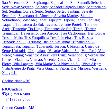
Sao Vicente do Sul; Sapiranga; Sapucaia do Sul; Sarandi; Seberi;
Sede Nova; Segredo; Selbach; Senador Salgado Filho; Sentinela do
Sul; Serafina Correa; Serio; Sertao; Sertao Santana; Sete de
Setembro; Severiano de Almeida; Silveira Martins; Sinimbu;
Sobradinho; Soledade; Tabai; Tapejara; Tapera; Tapes; Taquara;
Taquari; Taquarucu do Sul; Tavares; Tenente Portela; Terra de
Areia; Teutonia; Tio Hugo; Tiradentes do Sul; Toropi; Torres;
Tramandai; Travesseiro; Tres Arroios; Tres Cachoeiras; Tres Coroas;
Tres de Maio; Tres Forquilhas; Tres Palmeiras; Tres Passos;
Trindade do Sul; Triunfo; Tucunduva; Tunas; Tupanci do Sul;
Tupancireta; Tupandi; Tuparendi; Turucu; Ubiretama; Uniao da
Serra; Unistalda; Uruguaiana; Vacaria; Vale do Sol; Vale Real; Vale
Verde; Vanini; Venancio Aires; Vera Cruz; Veranopolis; Vespasiano
Correa; Viadutos; Viamao; Vicente Dutra; Victor Graeff; Vila
Flores; Vila Langaro; Vila Maria; Vila Nova do Sul; Vista Alegre;
Vista Alegre do Prata; Vista Gaucha; Vitoria Das Missoes; Westfalia;
Xangri-la
Cachoeirinha - RS
RJO
Unidade
(41) 3593-2400
(41) 3593-2400
Campo Grande - MS