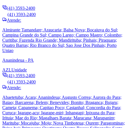
(41) 3593-2400
(41) 3593-2400
Atende:
Almirante Tamandare; Araucaria; Balsa Nova; Bocaiuva do Sul;
Campina Grande do Sul; Campo Largo; Campo Magro; Colombo;
Curitiba; Fazenda Rio Grande; Mandirituba; Pinhais; Piraquara;
Quatro Barras; Rio Branco do Sul; Sao Jose Dos Pinhais; Porto
Uniao
Ananindeua - PA
AZL
Unidade
(41) 3593-2400
(41) 3593-2400
Atende:
Abaetetuba; Acara; Ananindeua; Augusto Correa; Aurora do Para;
Baiao; Barcarena; Belem; Benevides; Bonito; Braganca; Bujaru;
Cameta; Capanema; Capitao Poco; Castanhal; Concordia do Para;
Curuca; Igarape-acu; Igarape-miri; Inhangapi; Ipixuna do Para;
Irituia; Mae do Rio; Magalhaes Barata; Maracana; Marapanim;
Marituba; Mocajuba; Moju; Nova Timboteua; Ourem; Paragominas;