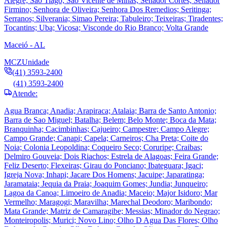
Alegre; Sao Tiago; Sao Vicente de Minas; Senador Cortes; Senador
Firmino; Senhora de Oliveira; Senhora Dos Remedios; Seritinga;
Serranos; Silverania; Simao Pereira; Tabuleiro; Teixeiras; Tiradentes;
Tocantins; Uba; Vicosa; Visconde do Rio Branco; Volta Grande
Maceió - AL
MCZ
Unidade
(41) 3593-2400
(41) 3593-2400
Atende:
Agua Branca; Anadia; Arapiraca; Atalaia; Barra de Santo Antonio;
Barra de Sao Miguel; Batalha; Belem; Belo Monte; Boca da Mata;
Branquinha; Cacimbinhas; Cajueiro; Campestre; Campo Alegre;
Campo Grande; Canapi; Capela; Carneiros; Cha Preta; Coite do
Noia; Colonia Leopoldina; Coqueiro Seco; Coruripe; Craibas;
Delmiro Gouveia; Dois Riachos; Estrela de Alagoas; Feira Grande;
Feliz Deserto; Flexeiras; Girau do Ponciano; Ibateguara; Igaci;
Igreja Nova; Inhapi; Jacare Dos Homens; Jacuipe; Japaratinga;
Jaramataia; Jequia da Praia; Joaquim Gomes; Jundia; Junqueiro;
Lagoa da Canoa; Limoeiro de Anadia; Maceio; Major Isidoro; Mar
Vermelho; Maragogi; Maravilha; Marechal Deodoro; Maribondo;
Mata Grande; Matriz de Camaragibe; Messias; Minador do Negrao;
Monteiropolis; Murici; Novo Lino; Olho D Agua Das Flores; Olho