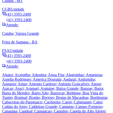
Cuiabá - MT
CGB
Unidade
(41) 3593-2400
(41) 3593-2400
Atende:
Cuiaba; Varzea Grande
Feira de Santana - BA
FSA
Unidade
(41) 3593-2400
(41) 3593-2400
Atende:
Abaira; Acajutiba; Adustina; Agua Fria; Alagoinhas; Amargosa;
Amelia Rodrigues; America Dourada; Andarai; Andorinha;
Anguera; Antas; Antonio Cardoso; Antonio Goncalves; Apora;
Aracas; Araci; Aramari; Aratuipe; Baixa Grande; Banzae; Barra;
Barra do Mendes; Barro Alto; Barrocas; Biritinga; Boa Vista do
Tupim; Boninal; Bonito; Brejoes; Brotas de Macaubas; Buritirama;
Cabaceiras do Paraguacu; Cachoeira; Caem; Cafarnaum; Cairu;
Caldas do Jorro; Caldeirao Grande; Camamu; Campo Formoso;
Canarana; Candeal; Cansancao; Canudos; Capela do Alto Alegre;