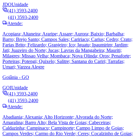
JDO
Unidade
(41) 3593-2400
(41) 3593-2400
Atende:
Acopiara; Altaneira; Araripe; Assare; Aurora; Baixio; Barbalha;
Barro; Brejo Santo; Campos Sales; Caririacu; Carius; Cedro; Crato;
Farias Brito; Felizardo; Granjeiro; Ico; Iguatu; Ipaumirim; Jardim;
Jati; Juazeiro do Norte; Jucas; Lavras da Mangabeira; Mauriti;
Milagres; Missao Velha; Mombaca; Nova Olinda; Oros; Penaforte;
Porteiras; Potengi; Quixelo; Salitre; Santana do Cariri; Tarrafas;
Umari; Varzea Alegre
Goiânia - GO
GOI
Unidade
(41) 3593-2400
(41) 3593-2400
Atende:
Abadiania; Alexania; Alto Horizonte; Alvorada do Norte;
Amaralina; Barro Alto; Bela Vista de Goias; Cabeceiras;
Caldazinha; Campinacu; Campinorte; Campo Limpo de Goias;
Campos Verdes; Carmo do Rio Verde; Ceres; Cocalzinho de Goias;