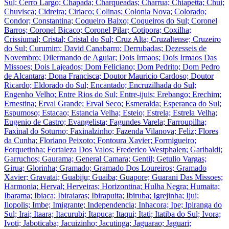
Sul; Cerro Largo; Chapada; Charqueadas; Charrua; Chiapetta; Chui;
Chuvisca; Cidreira; Ciriaco; Colinas; Colonia Nova; Colorado;
Condor; Constantina; Coqueiro Baixo; Coqueiros do Sul; Coronel
Barros; Coronel Bicaco; Coronel Pilar; Cotipora; Coxilha;
Crissiumal; Cristal; Cristal do Sul; Cruz Alta; Cruzaltense; Cruzeiro
do Sul; Curumim; David Canabarro; Derrubadas; Dezesseis de
Novembro; Dilermando de Aguiar; Dois Irmaos; Dois Irmaos Das
Missoes; Dois Lajeados; Dom Feliciano; Dom Pedrito; Dom Pedro
de Alcantara; Dona Francisca; Doutor Mauricio Cardoso; Doutor
Ricardo; Eldorado do Sul; Encantado; Encruzilhada do Sul;
Engenho Velho; Entre Rios do Sul; Entre-ijuis; Erebango; Erechim;
Ernestina; Erval Grande; Erval Seco; Esmeralda; Esperanca do Sul;
Espumoso; Estacao; Estancia Velha; Esteio; Estrela; Estrela Velha;
Eugenio de Castro; Evangelista; Fagundes Varela; Farroupilha;
Faxinal do Soturno; Faxinalzinho; Fazenda Vilanova; Feliz; Flores
da Cunha; Floriano Peixoto; Fontoura Xavier; Formigueiro;
Forquetinha; Fortaleza Dos Valos; Frederico Westphalen; Garibaldi;
Garruchos; Gaurama; General Camara; Gentil; Getulio Vargas;
Girua; Glorinha; Gramado; Gramado Dos Loureiros; Gramado
Xavier; Gravatai; Guabiju; Guaiba; Guapore; Guarani Das Missoes;
Harmonia; Herval; Herveiras; Horizontina; Hulha Negra; Humaita;
Ibarama; Ibiaca; Ibiraiaras; Ibirapuita; Ibiruba; Igrejinha; Ijui;
Ilopolis; Imbe; Imigrante; Independencia; Inhacora; Ipe; Ipiranga do
Sul; Irai; Itaara; Itacurubi; Itapuca; Itaqui; Itati; Itatiba do Sul; Ivora;
Ivoti; Jaboticaba; Jacuizinho; Jacutinga; Jaguarao; Jaguari;