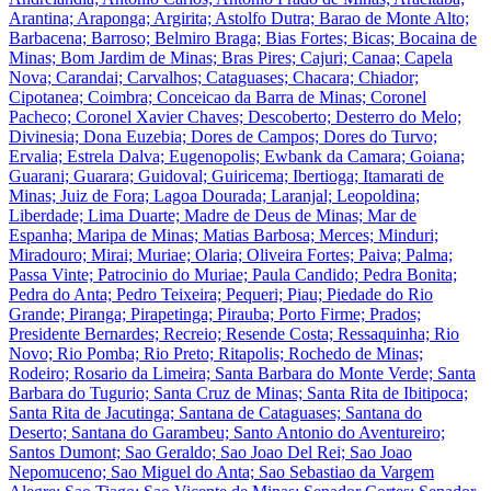
Arantina; Araponga; Argirita; Astolfo Dutra; Barao de Monte Alto;
Barbacena; Barroso; Belmiro Braga; Bias Fortes; Bicas; Bocaina de
Minas; Bom Jardim de Minas; Bras Pires; Cajuri; Canaa; Capela
Nova; Carandai; Carvalhos; Cataguases; Chacara; Chiador;
Cipotanea; Coimbra; Conceicao da Barra de Minas; Coronel
Pacheco; Coronel Xavier Chaves; Descoberto; Desterro do Melo;
Divinesia; Dona Euzebia; Dores de Campos; Dores do Turvo;
Ervalia; Estrela Dalva; Eugenopolis; Ewbank da Camara; Goiana;
Guarani; Guarara; Guidoval; Guiricema; Ibertioga; Itamarati de
Minas; Juiz de Fora; Lagoa Dourada; Laranjal; Leopoldina;
Liberdade; Lima Duarte; Madre de Deus de Minas; Mar de
Espanha; Maripa de Minas; Matias Barbosa; Merces; Minduri;
Miradouro; Mirai; Muriae; Olaria; Oliveira Fortes; Paiva; Palma;
Passa Vinte; Patrocinio do Muriae; Paula Candido; Pedra Bonita;
Pedra do Anta; Pedro Teixeira; Pequeri; Piau; Piedade do Rio
Grande; Piranga; Pirapetinga; Pirauba; Porto Firme; Prados;
Presidente Bernardes; Recreio; Resende Costa; Ressaquinha; Rio
Novo; Rio Pomba; Rio Preto; Ritapolis; Rochedo de Minas;
Rodeiro; Rosario da Limeira; Santa Barbara do Monte Verde; Santa
Barbara do Tugurio; Santa Cruz de Minas; Santa Rita de Ibitipoca;
Santa Rita de Jacutinga; Santana de Cataguases; Santana do
Deserto; Santana do Garambeu; Santo Antonio do Aventureiro;
Santos Dumont; Sao Geraldo; Sao Joao Del Rei; Sao Joao
Nepomuceno; Sao Miguel do Anta; Sao Sebastiao da Vargem