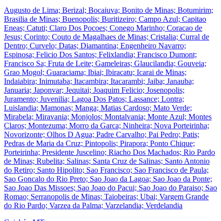
Augusto de Lima; Berizal; Bocaiuva; Bonito de Minas; Botumirim;
Brasilia de Minas; Buenopolis; Buritizeiro; Campo Azul; Capitao
Eneas; Catuti; Claro Dos Pocoes; Conego Marinho; Coracao de
Jesus; Corinto; Couto de Magalhaes de Minas; Cristalia; Curral de
Dentro; Curvelo; Datas; Diamantina; Engenheiro Navarro;
Espinosa; Felicio Dos Santos; Felixlandia; Francisco Dumont;
Francisco Sa; Fruta de Leite; Gameleiras; Glaucilandia; Gouveia;
Grao Mogol; Guaraciama; Ibiai; Ibiracatu; Icarai de Minas;
Indaiabira; Inimutaba; Itacambira; Itacarambi; Jaiba; Janauba;
Januaria; Japonvar; Jequitai; Joaquim Felicio; Josenopolis;
Juramento; Juvenilia; Lagoa Dos Patos; Lassance; Lontra;
Luislandia; Mamonas; Manga; Matias Cardoso; Mato Verde;
Mirabela; Miravania; Monjolos; Montalvania; Monte Azul; Montes
Claros; Montezuma; Morro da Garca; Ninheira; Nova Porteirinha;
Novorizonte; Olhos D Agua; Padre Carvalho; Pai Pedro; Patis;
Pedras de Maria da Cruz; Pintopolis; Pirapora; Ponto Chique;
Porteirinha; Presidente Juscelino; Riacho Dos Machados; Rio Pardo
de Minas; Rubelita; Salinas; Santa Cruz de Salinas; Santo Antonio
do Retiro; Santo Hipolito; Sao Francisco; Sao Francisco de Paula;
Sao Goncalo do Rio Preto; Sao Joao da Lagoa; Sao Joao da Ponte;
Sao Joao Das Missoes; Sao Joao do Pacui; Sao Joao do Paraiso; Sao
Romao; Serranopolis de Minas; Taiobeiras; Ubai; Vargem Grande
do Rio Pardo; Varzea da Palma; Varzelandia; Verdelandia