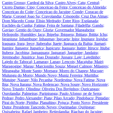
Capim Grosso; Cardeal da Silva; Castro Alves; Catu; Central;
Cicero Dantas; Cipo; Conceicao da Feira; Conceicao do Almeida;
Conceicao do Coite; Conceicao do Jacuipe; Conde; Coracao de
Maria; Coronel Joao Sa; Cravolandia; Crisopolis; Cruz Das Almas;
Dom Macedo Costa; Elisio Medrado; Entre Rios; Esplanada;
Euclides da Cunha; Fatima; Feira de Santana; Filadelfia; Gandu;
Gaviao; Gentio do Ouro; Gloria; Governador Mangabeira;
Heliopolis; Humildes; Iacu; Ibipeba; Ibiquera; Ibitiara; Ibitita; Ichu;
Igrapiuna; Inhambupe; Inhaumas; Ipecaeta; Ipira; Ipupiara; Irajuba;
Iraquara; Irara; Irece; Itaberaba; Itaete; Itaguacu da Bahia; Itamari;
Itamira; Itanagra; Itaparica; Itapicuru; Itaquara; Itatim; Itirucu; Itiuba;
Itubera; Jacobina; Jaguaquara; Jaguarari; Jaguaripe; Jandaira;
Jeremoabo; Jiquirica; Joao Dourado; Jussara; Laje; Lajedinho;
Lajedo do Tabocal; Lamarao; Lapao; Lencois; Macajuba; Mairi;
Maragogipe; Marau; Marcionilio Souza; Miguel Calmon; Milagres;
Mirangaba; Monte Santo; Morpara; Morro do Chapeu; Mucuge;
Mulungu do Morro; Mundo Novo; Muniz Ferreira; Muritiba;
Mutuipe; Nazare; Nilo Pecanha; Nordestina; Nova Fatima; Nova
Ibia; Nova Itarana; Nova Redencao; Nova Soure; Novo Horizonte;
Novo Triunfo; Olindina; Oliveira Dos Brejinhos; Ouricangas;
Ourolandia; Palmeiras; Paripiranga; Paulo Afonso; pe de Serra;
Pedrao; Pedro Alexandre; Piata; Pilao Arcado; Pindobacu; Pintadas;
Pirai do Norte; Piritiba; Planaltino; Pojuca; Ponto Novo; Presidente
Dutra; Presidente Tancredo Neves; Queimadas; Quijingue;
Quixabeira; Rafael Jambeiro; Retirolandia; Riachao do Jacuipe;