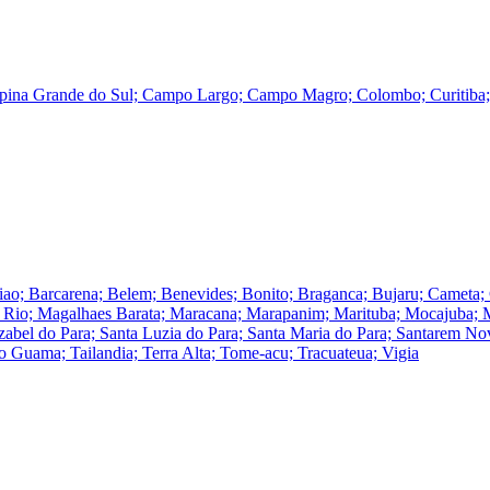
pina Grande do Sul; Campo Largo; Campo Magro; Colombo; Curitiba; F
iao; Barcarena; Belem; Benevides; Bonito; Braganca; Bujaru; Cameta;
e do Rio; Magalhaes Barata; Maracana; Marapanim; Marituba; Mocajuba
 Izabel do Para; Santa Luzia do Para; Santa Maria do Para; Santarem 
o Guama; Tailandia; Terra Alta; Tome-acu; Tracuateua; Vigia