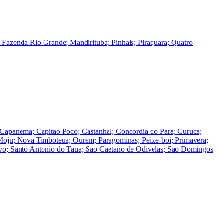
azenda Rio Grande; Mandirituba; Pinhais; Piraquara; Quatro
 Capanema; Capitao Poco; Castanhal; Concordia do Para; Curuca;
; Moju; Nova Timboteua; Ourem; Paragominas; Peixe-boi; Primavera;
Novo; Santo Antonio do Taua; Sao Caetano de Odivelas; Sao Domingos