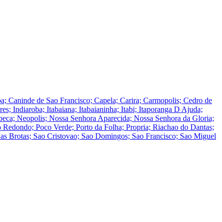
; Caninde de Sao Francisco; Capela; Carira; Carmopolis; Cedro de
s; Indiaroba; Itabaiana; Itabaianinha; Itabi; Itaporanga D Ajuda;
beca; Neopolis; Nossa Senhora Aparecida; Nossa Senhora da Gloria;
 Redondo; Poco Verde; Porto da Folha; Propria; Riachao do Dantas;
Das Brotas; Sao Cristovao; Sao Domingos; Sao Francisco; Sao Miguel