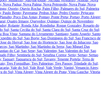
oes; Muliterno; Nao-me-toque; Nicolau Vergueiro; Nonoai; Nova
o; Nova Padua; Nova Palma; Nova Petropolis; Nova Prata; Nova
; Osorio; Otavio Rocha; Paim Filho; Palmares do Sul; Palmeira
; Paulo Bento; Paverama; Pedras Altas; Pedro Osorio; Pejucara;
 Planalto; Poco Das Antas; Pontao; Ponte Preta; Portao; Porto Alegre;
Quarai; Quatro Irmaos; Quevedos; Quintao; Quinze de Novembro;
lador; Rolante; Ronda Alta; Rondinha; Roque Gonzales; Rosario do
 Sul; Santa Cecilia do Sul; Santa Clara do Sul; Santa Cruz do Sul;
da Boa Vista; Santana do Livramento; Santiago; Santo Angelo; Santo
Expedito do Sul; Sao Borja; Sao Domingos do Sul; Sao Francisco de
 Jose do Herval; Sao Jose do Hortencio; Sao Jose do Inhacora; Sao
rcos; Sao Martinho; Sao Martinho da Serra; Sao Miguel Das
stiao do Cai; Sao Sepe; Sao Valentim; Sao Valentim do Sul; Sao
do Filho; Sentinela do Sul; Serafina Correa; Serio; Sertao; Sertao
; Taquari; Taquarucu do Sul; Tavares; Tenente Portela; Terra de
aio; Tres Forquilhas; Tres Palmeiras; Tres Passos; Trindade do Sul;
aria; Vale do Sol; Vale Real; Vale Verde; Vanini; Venancio Aires;
 do Sul; Vista Alegre; Vista Alegre do Prata; Vista Gaucha; Vitoria