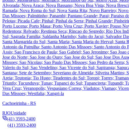
Bonito; Montenegro; Mormaco; Morrinhos do Sul; Morro Azul; Morr
Alvorada; Nova Araca; Nova Bassano; Nova Boa Vista; Nova Bresci
Ramada; Nova Roma do Sul; Nova Santa Rita; Novo Barreiro; Novo 
Das Missoes; Palmitinho; Panambi; Pantano Grande; Parai; Paraiso do
Pelotas; Picada Cafe; Pinhal; Pinhal da Serra; Pinhal Grande; Pinheiri
Porto Lucena; Porto Maua; Porto Vera Cruz; Porto Xavier; Pouso Nov
Redentora; Relvado; Restinga Seca; Rincao do Segredo; Rio Dos Ind
Sul; Sagrada Familia; Saldanha Marinho; Salto do Jacui; Salvador Da
Santa Margarida do Sul; Santa Maria; Santa Maria do Herval; Santa R
Antonio da Patrulha; Santo Antonio Das Missoes; Santo Antonio do P
Assis; Sao Francisco de Paula; Sao Gabriel; Sao Jeronimo; Sao Joao 
Jose do Norte; Sao Jose do Ouro; Sao Jose do Sul; Sao Jose Dos Au
Missoes; Sao Nicolau; Sao Paulo Das Missoes; Sao Pedro da Serra; S
Valerio do Sul; Sao Vendelino; Sao Vicente do Sul; Sapiranga; Sapuca
Santana; Sete de Setembro; Severiano de Almeida; Silveira Martins; S
Areia; Teutonia; Tio Hugo; Tiradentes do Sul; Toropi; Torres; Tramand
Triunfo; Tucunduva; Tunas; Tupanci do Sul; Tupancireta; Tupandi; Tu
Vera Cruz; Veranopolis; Vespasiano Correa; Viadutos; Viamao; Vicente
Das Missoes; Westfalia; Xangri-la
Cachoeirinha - RS
RJO
Unidade
(41) 3593-2400
(41) 3593-2400