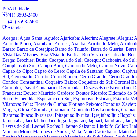
POA
Unidade
(41) 3593-2400
(41) 3593-2400
Atende:
Acegua; Agua Santa; Agudo; Ajuricaba; Alecrim; Alegrete; Alegria; A
Antonio Prado; Arambare; Ararica; Aratiba; Arroio do Meio; Arroio d
Barao; Barao de Cotegipe; Barao do Triunfo; Barra do Guarita; Barr
Vista Das Missoes; Boa Vista do Burica; Boa Vista do Cadeado; Boa
Braga; Brochier; Butia; Cacapava do Sul; Cacequi; Cachoeira do Su
Campinas do Sul; Campo Bom; Campo do Meio; Campo Novo; Campos 
Capao do Cipo; Capao do Leao; Capela de Santana; Capitao; Capivari 
Sul; Centenario; Cerrito; Cerro Branco; Cerro Grande; Cerro Grande 
Condor; Constantina; Coqueiro Baixo; Coqueiros do Sul; Coronel Barro
Curumim; David Canabarro; Derrubadas; Dezesseis de Novembro; Dil
Francisca; Doutor Mauricio Cardoso; Doutor Ricardo; Eldorado do Sul
Seco; Esmeralda; Esperanca do Sul; Espumoso; Estacao; Estancia Velha
Vilanova; Feliz; Flores da Cunha; Floriano Peixoto; Fontoura Xavier
Vargas; Girua; Glorinha; Gramado; Gramado Dos Loureiros; Gramado 
Ibarama; Ibiaca; Ibiraiaras; Ibirapuita; Ibiruba; Igrejinha; Ijui; Ilopolis
Jaboticaba; Jacuizinho; Jacutinga; Jaguarao; Jaguari; Jaquirana; Jar
Lavras do Sul; Leonel Rocha; Liberato Salzano; Lindolfo Collor; 
Mariano Moro; Marques de Souza; Mata; Mato Castelhano; Mato Lei