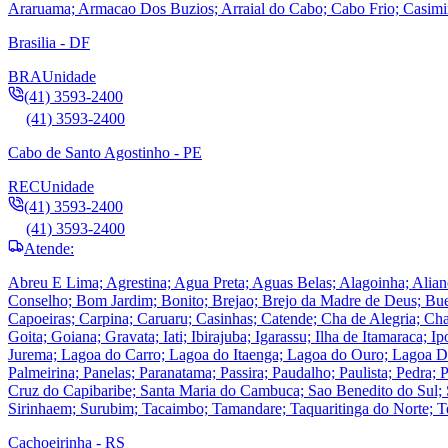
Araruama; Armacao Dos Buzios; Arraial do Cabo; Cabo Frio; Casimiro
Brasilia - DF
BRA
Unidade
(41) 3593-2400
(41) 3593-2400
Cabo de Santo Agostinho - PE
REC
Unidade
(41) 3593-2400
(41) 3593-2400
Atende:
Abreu E Lima; Agrestina; Agua Preta; Aguas Belas; Alagoinha; Alian
Conselho; Bom Jardim; Bonito; Brejao; Brejo da Madre de Deus; Bu
Capoeiras; Carpina; Caruaru; Casinhas; Catende; Cha de Alegria; Ch
Goita; Goiana; Gravata; Iati; Ibirajuba; Igarassu; Ilha de Itamaraca; 
Jurema; Lagoa do Carro; Lagoa do Itaenga; Lagoa do Ouro; Lagoa D
Palmeirina; Panelas; Paranatama; Passira; Paudalho; Paulista; Pedra
Cruz do Capibaribe; Santa Maria do Cambuca; Sao Benedito do Sul; 
Sirinhaem; Surubim; Tacaimbo; Tamandare; Taquaritinga do Norte; Te
Cachoeirinha - RS