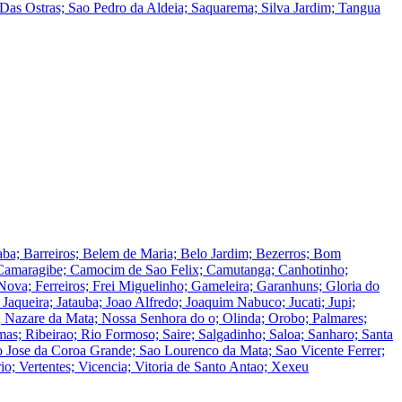
Das Ostras; Sao Pedro da Aldeia; Saquarema; Silva Jardim; Tangua
aba; Barreiros; Belem de Maria; Belo Jardim; Bezerros; Bom
; Camaragibe; Camocim de Sao Felix; Camutanga; Canhotinho;
Nova; Ferreiros; Frei Miguelinho; Gameleira; Garanhuns; Gloria do
; Jaqueira; Jatauba; Joao Alfredo; Joaquim Nabuco; Jucati; Jupi;
 Nazare da Mata; Nossa Senhora do o; Olinda; Orobo; Palmares;
mas; Ribeirao; Rio Formoso; Saire; Salgadinho; Saloa; Sanharo; Santa
 Jose da Coroa Grande; Sao Lourenco da Mata; Sao Vicente Ferrer;
o; Vertentes; Vicencia; Vitoria de Santo Antao; Xexeu