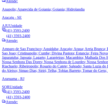
Atende:
Anapolis; Aparecida de Goiania; Goiania; Hidrolandia
Aracaju - SE
AJU
Unidade
(41) 3593-2400
(41) 3593-2400
Atende:
Amparo de Sao Francisco; Aquidaba; Aracaju; Araua; Areia Branca; 
Sao Joao; Cristinapolis; Cumbe; Divina Pastora; Estancia; Feira Nova
Japaratuba; Japoata; Lagarto; Laranjeiras; Macambira; Malhada Dos 
Nossa Senhora Das Dores; Nossa Senhora de Lourdes; Nossa Senhora 
Riachuelo; Ribeiropolis; Rosario do Catete; Salgado; Santa Luzia d
do Aleixo; Simao Dias; Siriri; Telha; Tobias Barreto; Tomar do Ger
Araruama - RJ
SQR
Unidade
(41) 3593-2400
(41) 3593-2400
Atende: