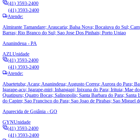
(41) 3593-2400
(41) 3593-2400
Atende:
Almirante Tamandare; Araucaria; Balsa Nova; Bocaiuva do Sul; Cam
Barras; Rio Branco do Sul; Sao Jose Dos Pinhais; Porto Uniao
Ananindeua - PA
AZL
Unidade
(41) 3593-2400
(41) 3593-2400
Atende:
Abaetetuba; Acara; Ananindeua; Augusto Correa; Aurora do Para; Ba
Igarape-acu; Igarape-miri; Inhangapi; Ipixuna do Para; Irituia; Ma
Quatipuru; Quatro Bocas; Salinopolis; Santa Barbara do Para; Santa
do Capim; Sao Francisco do Para; Sao Joao de Pirabas; Sao Miguel d
Aparecida de Goiânia - GO
GYN
Unidade
(41) 3593-2400
(41) 3593-2400