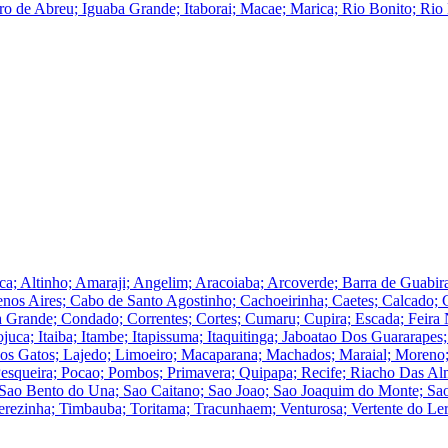
 de Abreu; Iguaba Grande; Itaborai; Macae; Marica; Rio Bonito; Rio 
ca; Altinho; Amaraji; Angelim; Aracoiaba; Arcoverde; Barra de Guabir
enos Aires; Cabo de Santo Agostinho; Cachoeirinha; Caetes; Calcado
a Grande; Condado; Correntes; Cortes; Cumaru; Cupira; Escada; Feira 
Ipojuca; Itaiba; Itambe; Itapissuma; Itaquitinga; Jaboatao Dos Guararapes
os Gatos; Lajedo; Limoeiro; Macaparana; Machados; Maraial; Moreno;
; Pesqueira; Pocao; Pombos; Primavera; Quipapa; Recife; Riacho Das Al
Sao Bento do Una; Sao Caitano; Sao Joao; Sao Joaquim do Monte; Sao
rezinha; Timbauba; Toritama; Tracunhaem; Venturosa; Vertente do Leri