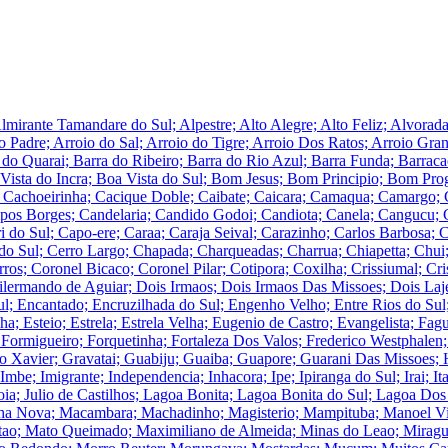
lmirante Tamandare do Sul; Alpestre; Alto Alegre; Alto Feliz; Alvora
o Padre; Arroio do Sal; Arroio do Tigre; Arroio Dos Ratos; Arroio Gra
a do Quarai; Barra do Ribeiro; Barra do Rio Azul; Barra Funda; Barrac
 Vista do Incra; Boa Vista do Sul; Bom Jesus; Bom Principio; Bom Pr
l; Cachoeirinha; Cacique Doble; Caibate; Caicara; Camaqua; Camargo;
Borges; Candelaria; Candido Godoi; Candiota; Canela; Cangucu; C
do Sul; Capo-ere; Caraa; Caraja Seival; Carazinho; Carlos Barbosa; C
do Sul; Cerro Largo; Chapada; Charqueadas; Charrua; Chiapetta; Chui;
s; Coronel Bicaco; Coronel Pilar; Cotipora; Coxilha; Crissiumal; Crista
ermando de Aguiar; Dois Irmaos; Dois Irmaos Das Missoes; Dois Laj
; Encantado; Encruzilhada do Sul; Engenho Velho; Entre Rios do Sul; 
; Esteio; Estrela; Estrela Velha; Eugenio de Castro; Evangelista; Fag
; Formigueiro; Forquetinha; Fortaleza Dos Valos; Frederico Westphalen
Xavier; Gravatai; Guabiju; Guaiba; Guapore; Guarani Das Missoes; H
; Imbe; Imigrante; Independencia; Inhacora; Ipe; Ipiranga do Sul; Irai; Itaar
i; Joia; Julio de Castilhos; Lagoa Bonita; Lagoa Bonita do Sul; Lagoa 
Linha Nova; Macambara; Machadinho; Magisterio; Mampituba; Manoel V
tao; Mato Queimado; Maximiliano de Almeida; Minas do Leao; Miragu