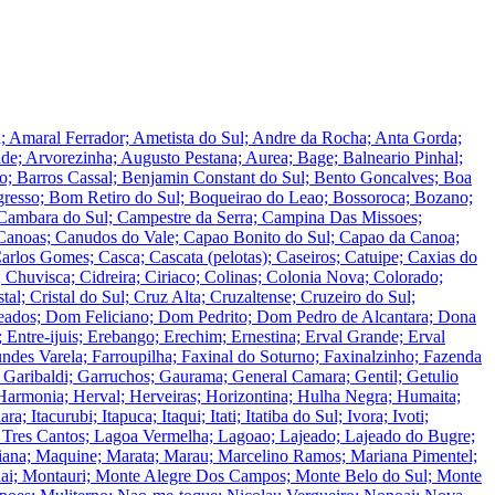
da; Amaral Ferrador; Ametista do Sul; Andre da Rocha; Anta Gorda;
nde; Arvorezinha; Augusto Pestana; Aurea; Bage; Balneario Pinhal;
ao; Barros Cassal; Benjamin Constant do Sul; Bento Goncalves; Boa
ogresso; Bom Retiro do Sul; Boqueirao do Leao; Bossoroca; Bozano;
 Cambara do Sul; Campestre da Serra; Campina Das Missoes;
anoas; Canudos do Vale; Capao Bonito do Sul; Capao da Canoa;
arlos Gomes; Casca; Cascata (pelotas); Caseiros; Catuipe; Caxias do
 Chuvisca; Cidreira; Ciriaco; Colinas; Colonia Nova; Colorado;
l; Cristal do Sul; Cruz Alta; Cruzaltense; Cruzeiro do Sul;
eados; Dom Feliciano; Dom Pedrito; Dom Pedro de Alcantara; Dona
Entre-ijuis; Erebango; Erechim; Ernestina; Erval Grande; Erval
undes Varela; Farroupilha; Faxinal do Soturno; Faxinalzinho; Fazenda
; Garibaldi; Garruchos; Gaurama; General Camara; Gentil; Getulio
armonia; Herval; Herveiras; Horizontina; Hulha Negra; Humaita;
a; Itacurubi; Itapuca; Itaqui; Itati; Itatiba do Sul; Ivora; Ivoti;
Dos Tres Cantos; Lagoa Vermelha; Lagoao; Lajeado; Lajeado do Bugre;
iana; Maquine; Marata; Marau; Marcelino Ramos; Mariana Pimentel;
ai; Montauri; Monte Alegre Dos Campos; Monte Belo do Sul; Monte