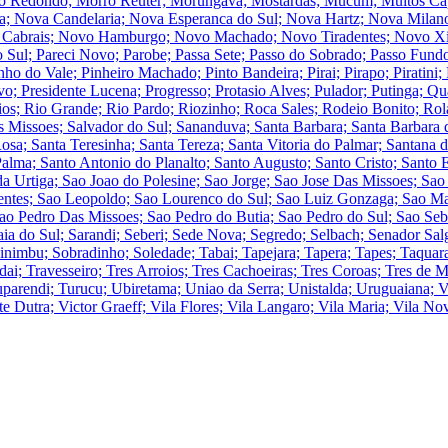
o Redondo; Morro Reuter; Morungava; Mostardas; Mucum; Muitos Cap
a; Nova Candelaria; Nova Esperanca do Sul; Nova Hartz; Nova Milan
Cabrais; Novo Hamburgo; Novo Machado; Novo Tiradentes; Novo Xingu
 Sul; Pareci Novo; Parobe; Passa Sete; Passo do Sobrado; Passo Fundo
nho do Vale; Pinheiro Machado; Pinto Bandeira; Pirai; Pirapo; Piratini;
o; Presidente Lucena; Progresso; Protasio Alves; Pulador; Putinga; 
ios; Rio Grande; Rio Pardo; Riozinho; Roca Sales; Rodeio Bonito; Ro
s Missoes; Salvador do Sul; Sananduva; Santa Barbara; Santa Barbara do
osa; Santa Teresinha; Santa Tereza; Santa Vitoria do Palmar; Santana 
alma; Santo Antonio do Planalto; Santo Augusto; Santo Cristo; Santo 
da Urtiga; Sao Joao do Polesine; Sao Jorge; Sao Jose Das Missoes; Sao
sentes; Sao Leopoldo; Sao Lourenco do Sul; Sao Luiz Gonzaga; Sao Ma
ao Pedro Das Missoes; Sao Pedro do Butia; Sao Pedro do Sul; Sao Seba
ia do Sul; Sarandi; Seberi; Sede Nova; Segredo; Selbach; Senador Salga
inimbu; Sobradinho; Soledade; Tabai; Tapejara; Tapera; Tapes; Taquara
ai; Travesseiro; Tres Arroios; Tres Cachoeiras; Tres Coroas; Tres de M
parendi; Turucu; Ubiretama; Uniao da Serra; Unistalda; Uruguaiana; Vac
 Dutra; Victor Graeff; Vila Flores; Vila Langaro; Vila Maria; Vila Nova