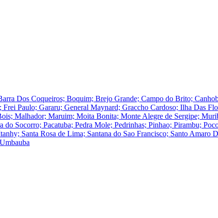
Barra Dos Coqueiros; Boquim; Brejo Grande; Campo do Brito; Canhoba
; Frei Paulo; Gararu; General Maynard; Graccho Cardoso; Ilha Das Flore
Bois; Malhador; Maruim; Moita Bonita; Monte Alegre de Sergipe; Muri
do Socorro; Pacatuba; Pedra Mole; Pedrinhas; Pinhao; Pirambu; Poco
o Itanhy; Santa Rosa de Lima; Santana do Sao Francisco; Santo Amaro 
u; Umbauba