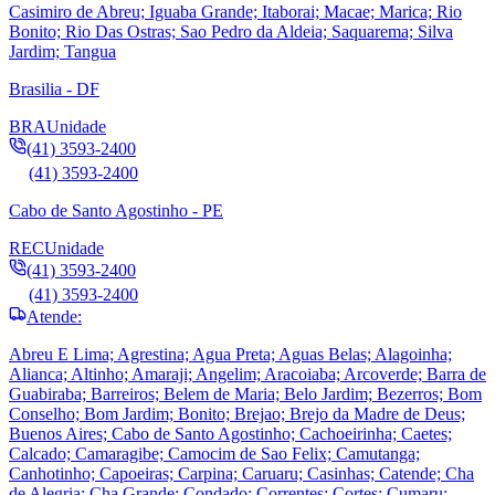
Casimiro de Abreu; Iguaba Grande; Itaborai; Macae; Marica; Rio
Bonito; Rio Das Ostras; Sao Pedro da Aldeia; Saquarema; Silva
Jardim; Tangua
Brasilia - DF
BRA
Unidade
(41) 3593-2400
(41) 3593-2400
Cabo de Santo Agostinho - PE
REC
Unidade
(41) 3593-2400
(41) 3593-2400
Atende:
Abreu E Lima; Agrestina; Agua Preta; Aguas Belas; Alagoinha;
Alianca; Altinho; Amaraji; Angelim; Aracoiaba; Arcoverde; Barra de
Guabiraba; Barreiros; Belem de Maria; Belo Jardim; Bezerros; Bom
Conselho; Bom Jardim; Bonito; Brejao; Brejo da Madre de Deus;
Buenos Aires; Cabo de Santo Agostinho; Cachoeirinha; Caetes;
Calcado; Camaragibe; Camocim de Sao Felix; Camutanga;
Canhotinho; Capoeiras; Carpina; Caruaru; Casinhas; Catende; Cha
de Alegria; Cha Grande; Condado; Correntes; Cortes; Cumaru;