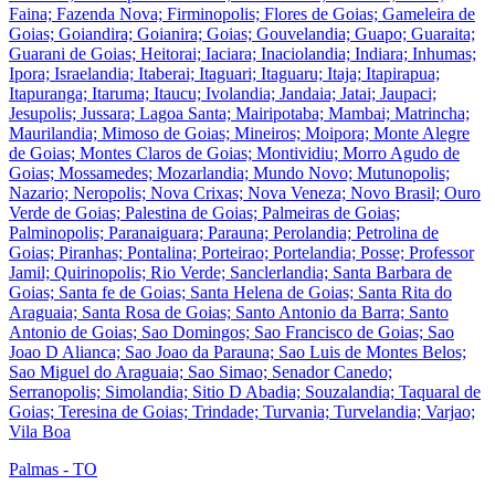
Faina; Fazenda Nova; Firminopolis; Flores de Goias; Gameleira de
Goias; Goiandira; Goianira; Goias; Gouvelandia; Guapo; Guaraita;
Guarani de Goias; Heitorai; Iaciara; Inaciolandia; Indiara; Inhumas;
Ipora; Israelandia; Itaberai; Itaguari; Itaguaru; Itaja; Itapirapua;
Itapuranga; Itaruma; Itaucu; Ivolandia; Jandaia; Jatai; Jaupaci;
Jesupolis; Jussara; Lagoa Santa; Mairipotaba; Mambai; Matrincha;
Maurilandia; Mimoso de Goias; Mineiros; Moipora; Monte Alegre
de Goias; Montes Claros de Goias; Montividiu; Morro Agudo de
Goias; Mossamedes; Mozarlandia; Mundo Novo; Mutunopolis;
Nazario; Neropolis; Nova Crixas; Nova Veneza; Novo Brasil; Ouro
Verde de Goias; Palestina de Goias; Palmeiras de Goias;
Palminopolis; Paranaiguara; Parauna; Perolandia; Petrolina de
Goias; Piranhas; Pontalina; Porteirao; Portelandia; Posse; Professor
Jamil; Quirinopolis; Rio Verde; Sanclerlandia; Santa Barbara de
Goias; Santa fe de Goias; Santa Helena de Goias; Santa Rita do
Araguaia; Santa Rosa de Goias; Santo Antonio da Barra; Santo
Antonio de Goias; Sao Domingos; Sao Francisco de Goias; Sao
Joao D Alianca; Sao Joao da Parauna; Sao Luis de Montes Belos;
Sao Miguel do Araguaia; Sao Simao; Senador Canedo;
Serranopolis; Simolandia; Sitio D Abadia; Souzalandia; Taquaral de
Goias; Teresina de Goias; Trindade; Turvania; Turvelandia; Varjao;
Vila Boa
Palmas - TO