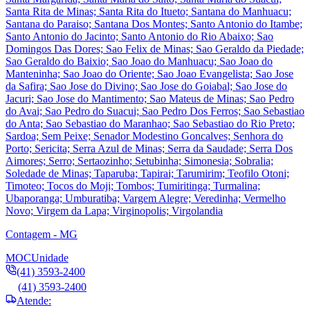
Santa Rita de Minas; Santa Rita do Itueto; Santana do Manhuacu;
Santana do Paraiso; Santana Dos Montes; Santo Antonio do Itambe;
Santo Antonio do Jacinto; Santo Antonio do Rio Abaixo; Sao
Domingos Das Dores; Sao Felix de Minas; Sao Geraldo da Piedade;
Sao Geraldo do Baixio; Sao Joao do Manhuacu; Sao Joao do
Manteninha; Sao Joao do Oriente; Sao Joao Evangelista; Sao Jose
da Safira; Sao Jose do Divino; Sao Jose do Goiabal; Sao Jose do
Jacuri; Sao Jose do Mantimento; Sao Mateus de Minas; Sao Pedro
do Avai; Sao Pedro do Suacui; Sao Pedro Dos Ferros; Sao Sebastiao
do Anta; Sao Sebastiao do Maranhao; Sao Sebastiao do Rio Preto;
Sardoa; Sem Peixe; Senador Modestino Goncalves; Senhora do
Porto; Sericita; Serra Azul de Minas; Serra da Saudade; Serra Dos
Aimores; Serro; Sertaozinho; Setubinha; Simonesia; Sobralia;
Soledade de Minas; Taparuba; Tapirai; Tarumirim; Teofilo Otoni;
Timoteo; Tocos do Moji; Tombos; Tumiritinga; Turmalina;
Ubaporanga; Umburatiba; Vargem Alegre; Veredinha; Vermelho
Novo; Virgem da Lapa; Virginopolis; Virgolandia
Contagem - MG
MOC
Unidade
(41) 3593-2400
(41) 3593-2400
Atende: