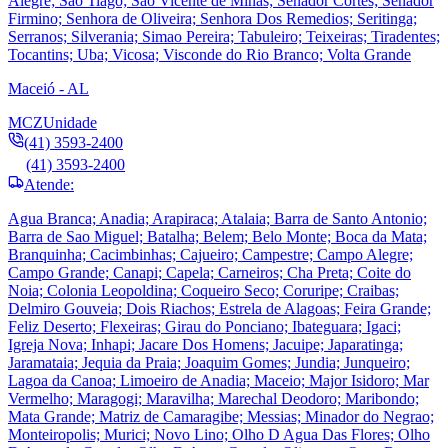
Alegre; Sao Tiago; Sao Vicente de Minas; Senador Cortes; Senador
Firmino; Senhora de Oliveira; Senhora Dos Remedios; Seritinga;
Serranos; Silverania; Simao Pereira; Tabuleiro; Teixeiras; Tiradentes;
Tocantins; Uba; Vicosa; Visconde do Rio Branco; Volta Grande
Maceió - AL
MCZ
Unidade
(41) 3593-2400
(41) 3593-2400
Atende:
Agua Branca; Anadia; Arapiraca; Atalaia; Barra de Santo Antonio;
Barra de Sao Miguel; Batalha; Belem; Belo Monte; Boca da Mata;
Branquinha; Cacimbinhas; Cajueiro; Campestre; Campo Alegre;
Campo Grande; Canapi; Capela; Carneiros; Cha Preta; Coite do
Noia; Colonia Leopoldina; Coqueiro Seco; Coruripe; Craibas;
Delmiro Gouveia; Dois Riachos; Estrela de Alagoas; Feira Grande;
Feliz Deserto; Flexeiras; Girau do Ponciano; Ibateguara; Igaci;
Igreja Nova; Inhapi; Jacare Dos Homens; Jacuipe; Japaratinga;
Jaramataia; Jequia da Praia; Joaquim Gomes; Jundia; Junqueiro;
Lagoa da Canoa; Limoeiro de Anadia; Maceio; Major Isidoro; Mar
Vermelho; Maragogi; Maravilha; Marechal Deodoro; Maribondo;
Mata Grande; Matriz de Camaragibe; Messias; Minador do Negrao;
Monteiropolis; Murici; Novo Lino; Olho D Agua Das Flores; Olho