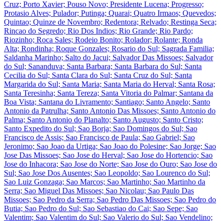
Cruz; Porto Xavier; Pouso Novo; Presidente Lucena; Progresso;
Protasio Alves; Pulador; Putinga; Quarai; Quatro Irmaos; Quevedos;
Quintao; Quinze de Novembro; Redentora; Relvado; Restinga Seca;
Rincao do Segredo; Rio Dos Indios; Rio Grande; Rio Pardo;
Riozinho; Roca Sales; Rodeio Bonito; Rolador; Rolante; Ronda
Alta; Rondinha; Roque Gonzales; Rosario do Sul; Sagrada Familia;
Saldanha Marinho; Salto do Jacui; Salvador Das Missoes; Salvador
do Sul; Sananduva; Santa Barbara; Santa Barbara do Sul; Santa
Cecilia do Sul; Santa Clara do Sul; Santa Cruz do Sul; Santa
Margarida do Sul; Santa Maria; Santa Maria do Herval; Santa Rosa;
Santa Teresinha; Santa Tereza; Santa Vitoria do Palmar; Santana da
Boa Vista; Santana do Livramento; Santiago; Santo Angelo; Santo
Antonio da Patrulha; Santo Antonio Das Missoes; Santo Antonio do
Palma; Santo Antonio do Planalto; Santo Augusto; Santo Cristo;
Santo Expedito do Sul; Sao Borja; Sao Domingos do Sul; Sao
Francisco de Assis; Sao Francisco de Paula; Sao Gabriel; Sao
Jeronimo; Sao Joao da Urtiga; Sao Joao do Polesine; Sao Jorge; Sao
Jose Das Missoes; Sao Jose do Herval; Sao Jose do Hortencio; Sao
Jose do Inhacora; Sao Jose do Norte; Sao Jose do Ouro; Sao Jose do
Sul; Sao Jose Dos Ausentes; Sao Leopoldo; Sao Lourenco do Sul;
Sao Luiz Gonzaga; Sao Marcos; Sao Martinho; Sao Martinho da
Serra; Sao Miguel Das Missoes; Sao Nicolau; Sao Paulo Das
Missoes; Sao Pedro da Serra; Sao Pedro Das Missoes; Sao Pedro do
Butia; Sao Pedro do Sul; Sao Sebastiao do Cai; Sao Sepe; Sao
Valentim; Sao Valentim do Sul; Sao Valerio do Sul; Sao Vendelino;