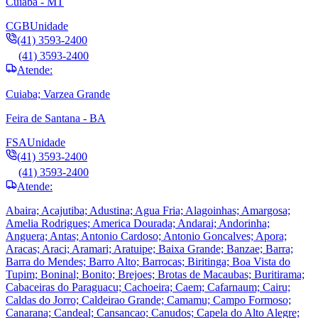
Cuiabá - MT
CGB
Unidade
(41) 3593-2400
(41) 3593-2400
Atende:
Cuiaba; Varzea Grande
Feira de Santana - BA
FSA
Unidade
(41) 3593-2400
(41) 3593-2400
Atende:
Abaira; Acajutiba; Adustina; Agua Fria; Alagoinhas; Amargosa;
Amelia Rodrigues; America Dourada; Andarai; Andorinha;
Anguera; Antas; Antonio Cardoso; Antonio Goncalves; Apora;
Aracas; Araci; Aramari; Aratuipe; Baixa Grande; Banzae; Barra;
Barra do Mendes; Barro Alto; Barrocas; Biritinga; Boa Vista do
Tupim; Boninal; Bonito; Brejoes; Brotas de Macaubas; Buritirama;
Cabaceiras do Paraguacu; Cachoeira; Caem; Cafarnaum; Cairu;
Caldas do Jorro; Caldeirao Grande; Camamu; Campo Formoso;
Canarana; Candeal; Cansancao; Canudos; Capela do Alto Alegre;