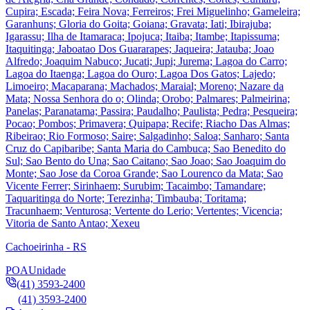
Cupira; Escada; Feira Nova; Ferreiros; Frei Miguelinho; Gameleira;
Garanhuns; Gloria do Goita; Goiana; Gravata; Iati; Ibirajuba;
Igarassu; Ilha de Itamaraca; Ipojuca; Itaiba; Itambe; Itapissuma;
Itaquitinga; Jaboatao Dos Guararapes; Jaqueira; Jatauba; Joao
Alfredo; Joaquim Nabuco; Jucati; Jupi; Jurema; Lagoa do Carro;
Lagoa do Itaenga; Lagoa do Ouro; Lagoa Dos Gatos; Lajedo;
Limoeiro; Macaparana; Machados; Maraial; Moreno; Nazare da
Mata; Nossa Senhora do o; Olinda; Orobo; Palmares; Palmeirina;
Panelas; Paranatama; Passira; Paudalho; Paulista; Pedra; Pesqueira;
Pocao; Pombos; Primavera; Quipapa; Recife; Riacho Das Almas;
Ribeirao; Rio Formoso; Saire; Salgadinho; Saloa; Sanharo; Santa
Cruz do Capibaribe; Santa Maria do Cambuca; Sao Benedito do
Sul; Sao Bento do Una; Sao Caitano; Sao Joao; Sao Joaquim do
Monte; Sao Jose da Coroa Grande; Sao Lourenco da Mata; Sao
Vicente Ferrer; Sirinhaem; Surubim; Tacaimbo; Tamandare;
Taquaritinga do Norte; Terezinha; Timbauba; Toritama;
Tracunhaem; Venturosa; Vertente do Lerio; Vertentes; Vicencia;
Vitoria de Santo Antao; Xexeu
Cachoeirinha - RS
POA
Unidade
(41) 3593-2400
(41) 3593-2400