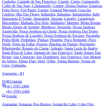
Canhoba; Caninde de Sao Francisco; Capela; Carira; Carmopolis;
Cedro de Sao Joao; Cristinapolis; Cumbe; Divina Pastora; Estancia;
Feira Nova; Frei Paulo; Gararu; General Maynard; Graccho
Cardoso; Ilha Das Flores; Indiaroba; Itabaiana; Itabaianinha; Itabi;
Itaporanga D Ajuda; Japaratuba; Japoata; Lagarto; Laranjeiras;
Macambira; Malhada Dos Bois; Malhador; Maruim; Moita Bonita;
Monte Alegre de Sergipe; Muribeca; Neopolis; Nossa Senhora
Aparecida; Nossa Senhora da Gloria; Nossa Senhora Das Dores;
Nossa Senhora de Lourdes; Nossa Senhora do Socorro; Pacatuba;
Pedra Mole; Pedrinhas; Pinhao; Pirambu; Poco Redondo; Poco
Verde; Porto da Folha; Propria; Riachao do Dantas; Riachuelo;
Ribeiropolis; Rosario do Catete; Salgado; Santa Luzia do Itanhy;
Santa Rosa de Lima; Santana do Sao Francisco; Santo Amaro Das
Brotas; Sao Cristovao; Sao Domingos; Sao Francisco; Sao Miguel
do Aleixo; Simao Dias; Siriri; Telha; Tobias Barreto; Tomar do
Geru; Umbauba
Araruama - RJ
SQR
Unidade
(41) 3593-2400
(41) 3593-2400
Atende:
Araruama; Armacao Dos Buzios; Arraial do Cabo; Cabo Frio;