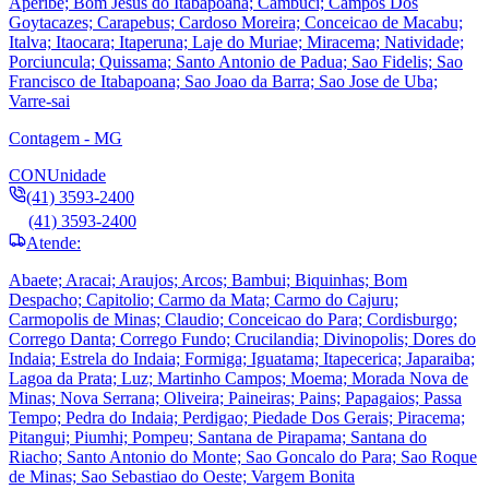
Aperibe; Bom Jesus do Itabapoana; Cambuci; Campos Dos
Goytacazes; Carapebus; Cardoso Moreira; Conceicao de Macabu;
Italva; Itaocara; Itaperuna; Laje do Muriae; Miracema; Natividade;
Porciuncula; Quissama; Santo Antonio de Padua; Sao Fidelis; Sao
Francisco de Itabapoana; Sao Joao da Barra; Sao Jose de Uba;
Varre-sai
Contagem - MG
CON
Unidade
(41) 3593-2400
(41) 3593-2400
Atende:
Abaete; Aracai; Araujos; Arcos; Bambui; Biquinhas; Bom
Despacho; Capitolio; Carmo da Mata; Carmo do Cajuru;
Carmopolis de Minas; Claudio; Conceicao do Para; Cordisburgo;
Corrego Danta; Corrego Fundo; Crucilandia; Divinopolis; Dores do
Indaia; Estrela do Indaia; Formiga; Iguatama; Itapecerica; Japaraiba;
Lagoa da Prata; Luz; Martinho Campos; Moema; Morada Nova de
Minas; Nova Serrana; Oliveira; Paineiras; Pains; Papagaios; Passa
Tempo; Pedra do Indaia; Perdigao; Piedade Dos Gerais; Piracema;
Pitangui; Piumhi; Pompeu; Santana de Pirapama; Santana do
Riacho; Santo Antonio do Monte; Sao Goncalo do Para; Sao Roque
de Minas; Sao Sebastiao do Oeste; Vargem Bonita