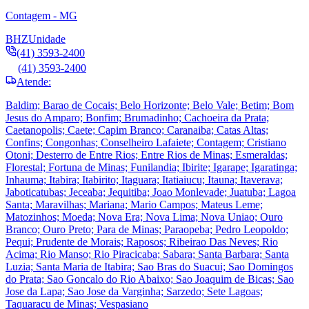
Contagem - MG
BHZ
Unidade
(41) 3593-2400
(41) 3593-2400
Atende:
Baldim; Barao de Cocais; Belo Horizonte; Belo Vale; Betim; Bom
Jesus do Amparo; Bonfim; Brumadinho; Cachoeira da Prata;
Caetanopolis; Caete; Capim Branco; Caranaiba; Catas Altas;
Confins; Congonhas; Conselheiro Lafaiete; Contagem; Cristiano
Otoni; Desterro de Entre Rios; Entre Rios de Minas; Esmeraldas;
Florestal; Fortuna de Minas; Funilandia; Ibirite; Igarape; Igaratinga;
Inhauma; Itabira; Itabirito; Itaguara; Itatiaiucu; Itauna; Itaverava;
Jaboticatubas; Jeceaba; Jequitiba; Joao Monlevade; Juatuba; Lagoa
Santa; Maravilhas; Mariana; Mario Campos; Mateus Leme;
Matozinhos; Moeda; Nova Era; Nova Lima; Nova Uniao; Ouro
Branco; Ouro Preto; Para de Minas; Paraopeba; Pedro Leopoldo;
Pequi; Prudente de Morais; Raposos; Ribeirao Das Neves; Rio
Acima; Rio Manso; Rio Piracicaba; Sabara; Santa Barbara; Santa
Luzia; Santa Maria de Itabira; Sao Bras do Suacui; Sao Domingos
do Prata; Sao Goncalo do Rio Abaixo; Sao Joaquim de Bicas; Sao
Jose da Lapa; Sao Jose da Varginha; Sarzedo; Sete Lagoas;
Taquaracu de Minas; Vespasiano