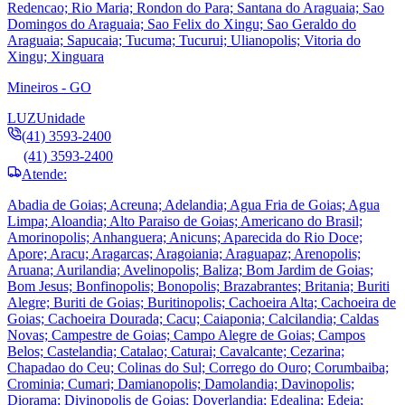
Redencao; Rio Maria; Rondon do Para; Santana do Araguaia; Sao
Domingos do Araguaia; Sao Felix do Xingu; Sao Geraldo do
Araguaia; Sapucaia; Tucuma; Tucurui; Ulianopolis; Vitoria do
Xingu; Xinguara
Mineiros - GO
LUZ
Unidade
(41) 3593-2400
(41) 3593-2400
Atende:
Abadia de Goias; Acreuna; Adelandia; Agua Fria de Goias; Agua
Limpa; Aloandia; Alto Paraiso de Goias; Americano do Brasil;
Amorinopolis; Anhanguera; Anicuns; Aparecida do Rio Doce;
Apore; Aracu; Aragarcas; Aragoiania; Araguapaz; Arenopolis;
Aruana; Aurilandia; Avelinopolis; Baliza; Bom Jardim de Goias;
Bom Jesus; Bonfinopolis; Bonopolis; Brazabrantes; Britania; Buriti
Alegre; Buriti de Goias; Buritinopolis; Cachoeira Alta; Cachoeira de
Goias; Cachoeira Dourada; Cacu; Caiaponia; Calcilandia; Caldas
Novas; Campestre de Goias; Campo Alegre de Goias; Campos
Belos; Castelandia; Catalao; Caturai; Cavalcante; Cezarina;
Chapadao do Ceu; Colinas do Sul; Corrego do Ouro; Corumbaiba;
Crominia; Cumari; Damianopolis; Damolandia; Davinopolis;
Diorama; Divinopolis de Goias; Doverlandia; Edealina; Edeia;