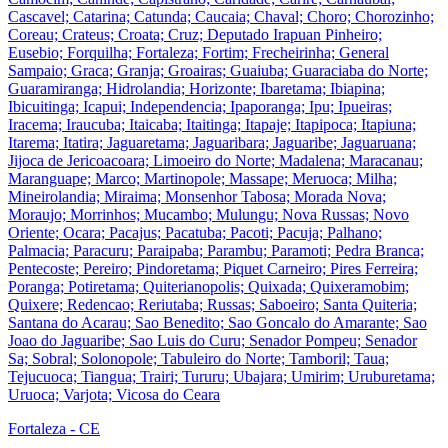
Cascavel; Catarina; Catunda; Caucaia; Chaval; Choro; Chorozinho;
Coreau; Crateus; Croata; Cruz; Deputado Irapuan Pinheiro;
Eusebio; Forquilha; Fortaleza; Fortim; Frecheirinha; General
Sampaio; Graca; Granja; Groairas; Guaiuba; Guaraciaba do Norte;
Guaramiranga; Hidrolandia; Horizonte; Ibaretama; Ibiapina;
Ibicuitinga; Icapui; Independencia; Ipaporanga; Ipu; Ipueiras;
Iracema; Iraucuba; Itaicaba; Itaitinga; Itapaje; Itapipoca; Itapiuna;
Itarema; Itatira; Jaguaretama; Jaguaribara; Jaguaribe; Jaguaruana;
Jijoca de Jericoacoara; Limoeiro do Norte; Madalena; Maracanau;
Maranguape; Marco; Martinopole; Massape; Meruoca; Milha;
Mineirolandia; Miraima; Monsenhor Tabosa; Morada Nova;
Moraujo; Morrinhos; Mucambo; Mulungu; Nova Russas; Novo
Oriente; Ocara; Pacajus; Pacatuba; Pacoti; Pacuja; Palhano;
Palmacia; Paracuru; Paraipaba; Parambu; Paramoti; Pedra Branca;
Pentecoste; Pereiro; Pindoretama; Piquet Carneiro; Pires Ferreira;
Poranga; Potiretama; Quiterianopolis; Quixada; Quixeramobim;
Quixere; Redencao; Reriutaba; Russas; Saboeiro; Santa Quiteria;
Santana do Acarau; Sao Benedito; Sao Goncalo do Amarante; Sao
Joao do Jaguaribe; Sao Luis do Curu; Senador Pompeu; Senador
Sa; Sobral; Solonopole; Tabuleiro do Norte; Tamboril; Taua;
Tejucuoca; Tiangua; Trairi; Tururu; Ubajara; Umirim; Uruburetama;
Uruoca; Varjota; Vicosa do Ceara
Fortaleza - CE