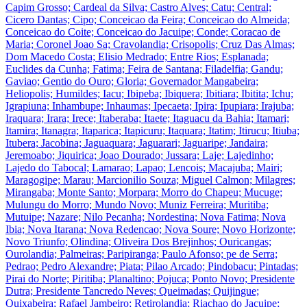
Capim Grosso; Cardeal da Silva; Castro Alves; Catu; Central;
Cicero Dantas; Cipo; Conceicao da Feira; Conceicao do Almeida;
Conceicao do Coite; Conceicao do Jacuipe; Conde; Coracao de
Maria; Coronel Joao Sa; Cravolandia; Crisopolis; Cruz Das Almas;
Dom Macedo Costa; Elisio Medrado; Entre Rios; Esplanada;
Euclides da Cunha; Fatima; Feira de Santana; Filadelfia; Gandu;
Gaviao; Gentio do Ouro; Gloria; Governador Mangabeira;
Heliopolis; Humildes; Iacu; Ibipeba; Ibiquera; Ibitiara; Ibitita; Ichu;
Igrapiuna; Inhambupe; Inhaumas; Ipecaeta; Ipira; Ipupiara; Irajuba;
Iraquara; Irara; Irece; Itaberaba; Itaete; Itaguacu da Bahia; Itamari;
Itamira; Itanagra; Itaparica; Itapicuru; Itaquara; Itatim; Itirucu; Itiuba;
Itubera; Jacobina; Jaguaquara; Jaguarari; Jaguaripe; Jandaira;
Jeremoabo; Jiquirica; Joao Dourado; Jussara; Laje; Lajedinho;
Lajedo do Tabocal; Lamarao; Lapao; Lencois; Macajuba; Mairi;
Maragogipe; Marau; Marcionilio Souza; Miguel Calmon; Milagres;
Mirangaba; Monte Santo; Morpara; Morro do Chapeu; Mucuge;
Mulungu do Morro; Mundo Novo; Muniz Ferreira; Muritiba;
Mutuipe; Nazare; Nilo Pecanha; Nordestina; Nova Fatima; Nova
Ibia; Nova Itarana; Nova Redencao; Nova Soure; Novo Horizonte;
Novo Triunfo; Olindina; Oliveira Dos Brejinhos; Ouricangas;
Ourolandia; Palmeiras; Paripiranga; Paulo Afonso; pe de Serra;
Pedrao; Pedro Alexandre; Piata; Pilao Arcado; Pindobacu; Pintadas;
Pirai do Norte; Piritiba; Planaltino; Pojuca; Ponto Novo; Presidente
Dutra; Presidente Tancredo Neves; Queimadas; Quijingue;
Quixabeira; Rafael Jambeiro; Retirolandia; Riachao do Jacuipe;