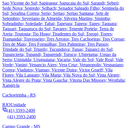
Sao Vicente do Sul; Sapiranga; Sapucaia do Sul; Sarandi; Seberi;
Sede Nova; Segredo; Selbach; Senador Salgado Filho; Sentinela do
Sul; Serafina Correa; Serio; Sertao; Sertao Santana; Sete de
Setembro; Severiano de Almeida; Silveira Martins; Sinimbu;
Sobradinho; Soledade; Tabai; Tapejara; Tapera; Tapes; Taquara;
Taquari; Taquarucu do Sul; Tavares; Tenente Portela; Terra de
Areia; Teutonia; Tio Hugo; Tiradentes do Sul; Toropi; Torres;
Tramandai; Travesseiro; Tres Arroios; Tres Cachoeiras; Tres Coroas;
Tres de Maio; Tres Forquilhas; Tres Palmeiras; Tres Passos;
Trindade do Sul; Triunfo; Tucunduva; Tunas; Tupanci do Sul;
Tupancireta; Tupandi; Tuparendi; Turucu; Ubiretama; Uniao da
Serra; Unistalda; Uruguaiana; Vacaria; Vale do Sol; Vale Real; Vale
Verde; Vanini; Venancio Aires; Vera Cruz; Veranopolis; Vespasiano
Correa; Viadutos; Viamao; Vicente Dutra; Victor Graeff; Vila
Flores; Vila Langaro; Vila Maria; Vila Nova do Sul; Vista Alegre;
Vista Alegre do Prata; Vista Gaucha; Vitoria Das Missoes; Westfalia;
Xangri-la
Cachoeirinha - RS
RJO
Unidade
(41) 3593-2400
(41) 3593-2400
Campo Grande - MS