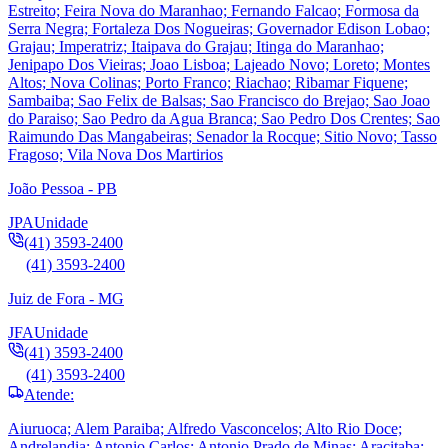
Estreito; Feira Nova do Maranhao; Fernando Falcao; Formosa da
Serra Negra; Fortaleza Dos Nogueiras; Governador Edison Lobao;
Grajau; Imperatriz; Itaipava do Grajau; Itinga do Maranhao;
Jenipapo Dos Vieiras; Joao Lisboa; Lajeado Novo; Loreto; Montes
Altos; Nova Colinas; Porto Franco; Riachao; Ribamar Fiquene;
Sambaiba; Sao Felix de Balsas; Sao Francisco do Brejao; Sao Joao
do Paraiso; Sao Pedro da Agua Branca; Sao Pedro Dos Crentes; Sao
Raimundo Das Mangabeiras; Senador la Rocque; Sitio Novo; Tasso
Fragoso; Vila Nova Dos Martirios
João Pessoa - PB
JPA
Unidade
(41) 3593-2400
(41) 3593-2400
Juiz de Fora - MG
JFA
Unidade
(41) 3593-2400
(41) 3593-2400
Atende:
Aiuruoca; Alem Paraiba; Alfredo Vasconcelos; Alto Rio Doce;
Andrelandia; Antonio Carlos; Antonio Prado de Minas; Aracitaba;