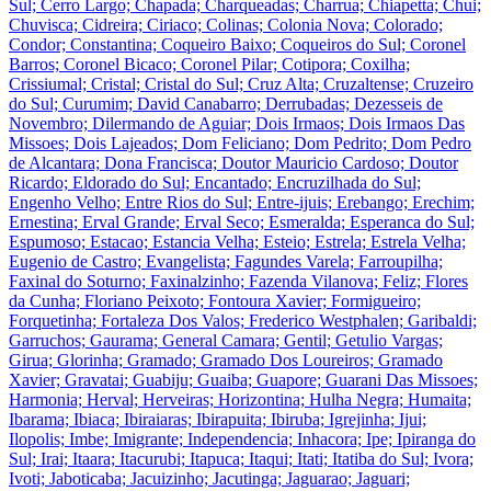
Sul; Cerro Largo; Chapada; Charqueadas; Charrua; Chiapetta; Chui;
Chuvisca; Cidreira; Ciriaco; Colinas; Colonia Nova; Colorado;
Condor; Constantina; Coqueiro Baixo; Coqueiros do Sul; Coronel
Barros; Coronel Bicaco; Coronel Pilar; Cotipora; Coxilha;
Crissiumal; Cristal; Cristal do Sul; Cruz Alta; Cruzaltense; Cruzeiro
do Sul; Curumim; David Canabarro; Derrubadas; Dezesseis de
Novembro; Dilermando de Aguiar; Dois Irmaos; Dois Irmaos Das
Missoes; Dois Lajeados; Dom Feliciano; Dom Pedrito; Dom Pedro
de Alcantara; Dona Francisca; Doutor Mauricio Cardoso; Doutor
Ricardo; Eldorado do Sul; Encantado; Encruzilhada do Sul;
Engenho Velho; Entre Rios do Sul; Entre-ijuis; Erebango; Erechim;
Ernestina; Erval Grande; Erval Seco; Esmeralda; Esperanca do Sul;
Espumoso; Estacao; Estancia Velha; Esteio; Estrela; Estrela Velha;
Eugenio de Castro; Evangelista; Fagundes Varela; Farroupilha;
Faxinal do Soturno; Faxinalzinho; Fazenda Vilanova; Feliz; Flores
da Cunha; Floriano Peixoto; Fontoura Xavier; Formigueiro;
Forquetinha; Fortaleza Dos Valos; Frederico Westphalen; Garibaldi;
Garruchos; Gaurama; General Camara; Gentil; Getulio Vargas;
Girua; Glorinha; Gramado; Gramado Dos Loureiros; Gramado
Xavier; Gravatai; Guabiju; Guaiba; Guapore; Guarani Das Missoes;
Harmonia; Herval; Herveiras; Horizontina; Hulha Negra; Humaita;
Ibarama; Ibiaca; Ibiraiaras; Ibirapuita; Ibiruba; Igrejinha; Ijui;
Ilopolis; Imbe; Imigrante; Independencia; Inhacora; Ipe; Ipiranga do
Sul; Irai; Itaara; Itacurubi; Itapuca; Itaqui; Itati; Itatiba do Sul; Ivora;
Ivoti; Jaboticaba; Jacuizinho; Jacutinga; Jaguarao; Jaguari;