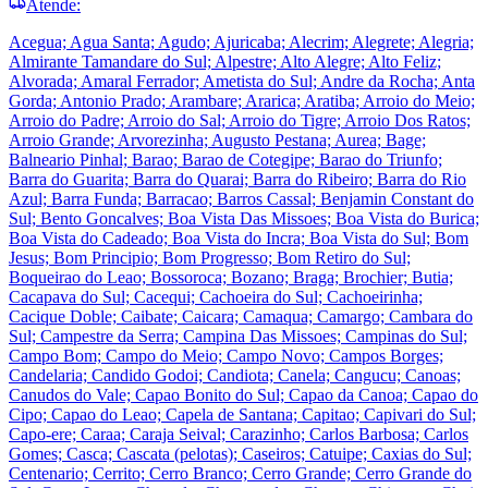
Atende:
Acegua; Agua Santa; Agudo; Ajuricaba; Alecrim; Alegrete; Alegria;
Almirante Tamandare do Sul; Alpestre; Alto Alegre; Alto Feliz;
Alvorada; Amaral Ferrador; Ametista do Sul; Andre da Rocha; Anta
Gorda; Antonio Prado; Arambare; Ararica; Aratiba; Arroio do Meio;
Arroio do Padre; Arroio do Sal; Arroio do Tigre; Arroio Dos Ratos;
Arroio Grande; Arvorezinha; Augusto Pestana; Aurea; Bage;
Balneario Pinhal; Barao; Barao de Cotegipe; Barao do Triunfo;
Barra do Guarita; Barra do Quarai; Barra do Ribeiro; Barra do Rio
Azul; Barra Funda; Barracao; Barros Cassal; Benjamin Constant do
Sul; Bento Goncalves; Boa Vista Das Missoes; Boa Vista do Burica;
Boa Vista do Cadeado; Boa Vista do Incra; Boa Vista do Sul; Bom
Jesus; Bom Principio; Bom Progresso; Bom Retiro do Sul;
Boqueirao do Leao; Bossoroca; Bozano; Braga; Brochier; Butia;
Cacapava do Sul; Cacequi; Cachoeira do Sul; Cachoeirinha;
Cacique Doble; Caibate; Caicara; Camaqua; Camargo; Cambara do
Sul; Campestre da Serra; Campina Das Missoes; Campinas do Sul;
Campo Bom; Campo do Meio; Campo Novo; Campos Borges;
Candelaria; Candido Godoi; Candiota; Canela; Cangucu; Canoas;
Canudos do Vale; Capao Bonito do Sul; Capao da Canoa; Capao do
Cipo; Capao do Leao; Capela de Santana; Capitao; Capivari do Sul;
Capo-ere; Caraa; Caraja Seival; Carazinho; Carlos Barbosa; Carlos
Gomes; Casca; Cascata (pelotas); Caseiros; Catuipe; Caxias do Sul;
Centenario; Cerrito; Cerro Branco; Cerro Grande; Cerro Grande do