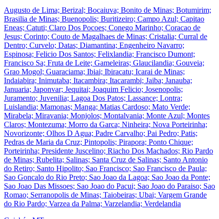
Augusto de Lima; Berizal; Bocaiuva; Bonito de Minas; Botumirim;
Brasilia de Minas; Buenopolis; Buritizeiro; Campo Azul; Capitao
Eneas; Catuti; Claro Dos Pocoes; Conego Marinho; Coracao de
Jesus; Corinto; Couto de Magalhaes de Minas; Cristalia; Curral de
Dentro; Curvelo; Datas; Diamantina; Engenheiro Navarro;
Espinosa; Felicio Dos Santos; Felixlandia; Francisco Dumont;
Francisco Sa; Fruta de Leite; Gameleiras; Glaucilandia; Gouveia;
Grao Mogol; Guaraciama; Ibiai; Ibiracatu; Icarai de Minas;
Indaiabira; Inimutaba; Itacambira; Itacarambi; Jaiba; Janauba;
Januaria; Japonvar; Jequitai; Joaquim Felicio; Josenopolis;
Juramento; Juvenilia; Lagoa Dos Patos; Lassance; Lontra;
Luislandia; Mamonas; Manga; Matias Cardoso; Mato Verde;
Mirabela; Miravania; Monjolos; Montalvania; Monte Azul; Montes
Claros; Montezuma; Morro da Garca; Ninheira; Nova Porteirinha;
Novorizonte; Olhos D Agua; Padre Carvalho; Pai Pedro; Patis;
Pedras de Maria da Cruz; Pintopolis; Pirapora; Ponto Chique;
Porteirinha; Presidente Juscelino; Riacho Dos Machados; Rio Pardo
de Minas; Rubelita; Salinas; Santa Cruz de Salinas; Santo Antonio
do Retiro; Santo Hipolito; Sao Francisco; Sao Francisco de Paula;
Sao Goncalo do Rio Preto; Sao Joao da Lagoa; Sao Joao da Ponte;
Sao Joao Das Missoes; Sao Joao do Pacui; Sao Joao do Paraiso; Sao
Romao; Serranopolis de Minas; Taiobeiras; Ubai; Vargem Grande
do Rio Pardo; Varzea da Palma; Varzelandia; Verdelandia