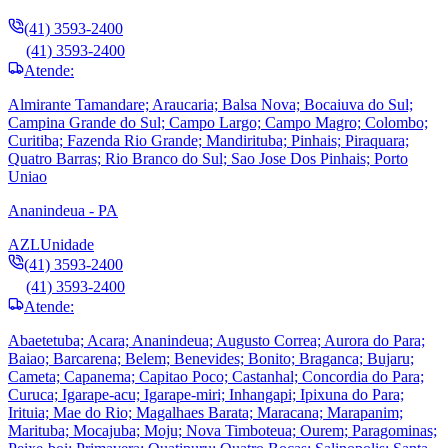
(41) 3593-2400
(41) 3593-2400
Atende:
Almirante Tamandare; Araucaria; Balsa Nova; Bocaiuva do Sul;
Campina Grande do Sul; Campo Largo; Campo Magro; Colombo;
Curitiba; Fazenda Rio Grande; Mandirituba; Pinhais; Piraquara;
Quatro Barras; Rio Branco do Sul; Sao Jose Dos Pinhais; Porto
Uniao
Ananindeua - PA
AZL
Unidade
(41) 3593-2400
(41) 3593-2400
Atende:
Abaetetuba; Acara; Ananindeua; Augusto Correa; Aurora do Para;
Baiao; Barcarena; Belem; Benevides; Bonito; Braganca; Bujaru;
Cameta; Capanema; Capitao Poco; Castanhal; Concordia do Para;
Curuca; Igarape-acu; Igarape-miri; Inhangapi; Ipixuna do Para;
Irituia; Mae do Rio; Magalhaes Barata; Maracana; Marapanim;
Marituba; Mocajuba; Moju; Nova Timboteua; Ourem; Paragominas;