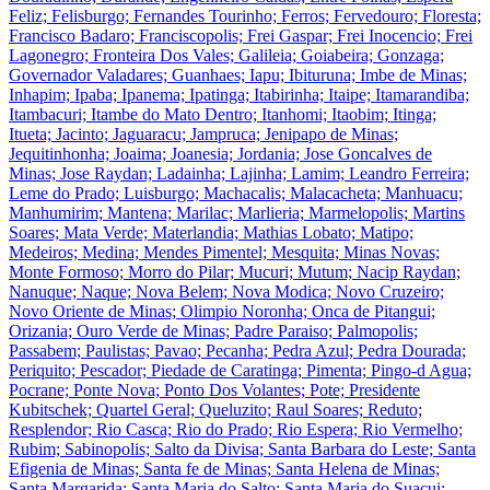
Feliz; Felisburgo; Fernandes Tourinho; Ferros; Fervedouro; Floresta;
Francisco Badaro; Franciscopolis; Frei Gaspar; Frei Inocencio; Frei
Lagonegro; Fronteira Dos Vales; Galileia; Goiabeira; Gonzaga;
Governador Valadares; Guanhaes; Iapu; Ibituruna; Imbe de Minas;
Inhapim; Ipaba; Ipanema; Ipatinga; Itabirinha; Itaipe; Itamarandiba;
Itambacuri; Itambe do Mato Dentro; Itanhomi; Itaobim; Itinga;
Itueta; Jacinto; Jaguaracu; Jampruca; Jenipapo de Minas;
Jequitinhonha; Joaima; Joanesia; Jordania; Jose Goncalves de
Minas; Jose Raydan; Ladainha; Lajinha; Lamim; Leandro Ferreira;
Leme do Prado; Luisburgo; Machacalis; Malacacheta; Manhuacu;
Manhumirim; Mantena; Marilac; Marlieria; Marmelopolis; Martins
Soares; Mata Verde; Materlandia; Mathias Lobato; Matipo;
Medeiros; Medina; Mendes Pimentel; Mesquita; Minas Novas;
Monte Formoso; Morro do Pilar; Mucuri; Mutum; Nacip Raydan;
Nanuque; Naque; Nova Belem; Nova Modica; Novo Cruzeiro;
Novo Oriente de Minas; Olimpio Noronha; Onca de Pitangui;
Orizania; Ouro Verde de Minas; Padre Paraiso; Palmopolis;
Passabem; Paulistas; Pavao; Pecanha; Pedra Azul; Pedra Dourada;
Periquito; Pescador; Piedade de Caratinga; Pimenta; Pingo-d Agua;
Pocrane; Ponte Nova; Ponto Dos Volantes; Pote; Presidente
Kubitschek; Quartel Geral; Queluzito; Raul Soares; Reduto;
Resplendor; Rio Casca; Rio do Prado; Rio Espera; Rio Vermelho;
Rubim; Sabinopolis; Salto da Divisa; Santa Barbara do Leste; Santa
Efigenia de Minas; Santa fe de Minas; Santa Helena de Minas;
Santa Margarida; Santa Maria do Salto; Santa Maria do Suacui;