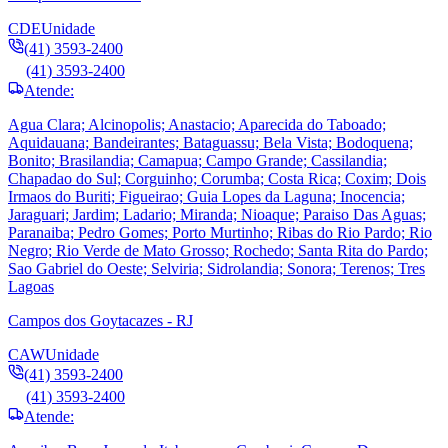
CDE
Unidade
(41) 3593-2400
(41) 3593-2400
Atende:
Agua Clara; Alcinopolis; Anastacio; Aparecida do Taboado;
Aquidauana; Bandeirantes; Bataguassu; Bela Vista; Bodoquena;
Bonito; Brasilandia; Camapua; Campo Grande; Cassilandia;
Chapadao do Sul; Corguinho; Corumba; Costa Rica; Coxim; Dois
Irmaos do Buriti; Figueirao; Guia Lopes da Laguna; Inocencia;
Jaraguari; Jardim; Ladario; Miranda; Nioaque; Paraiso Das Aguas;
Paranaiba; Pedro Gomes; Porto Murtinho; Ribas do Rio Pardo; Rio
Negro; Rio Verde de Mato Grosso; Rochedo; Santa Rita do Pardo;
Sao Gabriel do Oeste; Selviria; Sidrolandia; Sonora; Terenos; Tres
Lagoas
Campos dos Goytacazes - RJ
CAW
Unidade
(41) 3593-2400
(41) 3593-2400
Atende: