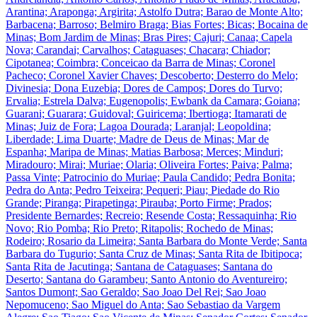
Arantina; Araponga; Argirita; Astolfo Dutra; Barao de Monte Alto;
Barbacena; Barroso; Belmiro Braga; Bias Fortes; Bicas; Bocaina de
Minas; Bom Jardim de Minas; Bras Pires; Cajuri; Canaa; Capela
Nova; Carandai; Carvalhos; Cataguases; Chacara; Chiador;
Cipotanea; Coimbra; Conceicao da Barra de Minas; Coronel
Pacheco; Coronel Xavier Chaves; Descoberto; Desterro do Melo;
Divinesia; Dona Euzebia; Dores de Campos; Dores do Turvo;
Ervalia; Estrela Dalva; Eugenopolis; Ewbank da Camara; Goiana;
Guarani; Guarara; Guidoval; Guiricema; Ibertioga; Itamarati de
Minas; Juiz de Fora; Lagoa Dourada; Laranjal; Leopoldina;
Liberdade; Lima Duarte; Madre de Deus de Minas; Mar de
Espanha; Maripa de Minas; Matias Barbosa; Merces; Minduri;
Miradouro; Mirai; Muriae; Olaria; Oliveira Fortes; Paiva; Palma;
Passa Vinte; Patrocinio do Muriae; Paula Candido; Pedra Bonita;
Pedra do Anta; Pedro Teixeira; Pequeri; Piau; Piedade do Rio
Grande; Piranga; Pirapetinga; Pirauba; Porto Firme; Prados;
Presidente Bernardes; Recreio; Resende Costa; Ressaquinha; Rio
Novo; Rio Pomba; Rio Preto; Ritapolis; Rochedo de Minas;
Rodeiro; Rosario da Limeira; Santa Barbara do Monte Verde; Santa
Barbara do Tugurio; Santa Cruz de Minas; Santa Rita de Ibitipoca;
Santa Rita de Jacutinga; Santana de Cataguases; Santana do
Deserto; Santana do Garambeu; Santo Antonio do Aventureiro;
Santos Dumont; Sao Geraldo; Sao Joao Del Rei; Sao Joao
Nepomuceno; Sao Miguel do Anta; Sao Sebastiao da Vargem