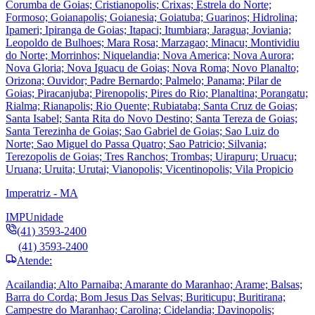
Corumba de Goias; Cristianopolis; Crixas; Estrela do Norte;
Formoso; Goianapolis; Goianesia; Goiatuba; Guarinos; Hidrolina;
Ipameri; Ipiranga de Goias; Itapaci; Itumbiara; Jaragua; Joviania;
Leopoldo de Bulhoes; Mara Rosa; Marzagao; Minacu; Montividiu
do Norte; Morrinhos; Niquelandia; Nova America; Nova Aurora;
Nova Gloria; Nova Iguacu de Goias; Nova Roma; Novo Planalto;
Orizona; Ouvidor; Padre Bernardo; Palmelo; Panama; Pilar de
Goias; Piracanjuba; Pirenopolis; Pires do Rio; Planaltina; Porangatu;
Rialma; Rianapolis; Rio Quente; Rubiataba; Santa Cruz de Goias;
Santa Isabel; Santa Rita do Novo Destino; Santa Tereza de Goias;
Santa Terezinha de Goias; Sao Gabriel de Goias; Sao Luiz do
Norte; Sao Miguel do Passa Quatro; Sao Patricio; Silvania;
Terezopolis de Goias; Tres Ranchos; Trombas; Uirapuru; Uruacu;
Uruana; Uruita; Urutai; Vianopolis; Vicentinopolis; Vila Propicio
Imperatriz - MA
IMP
Unidade
(41) 3593-2400
(41) 3593-2400
Atende:
Acailandia; Alto Parnaiba; Amarante do Maranhao; Arame; Balsas;
Barra do Corda; Bom Jesus Das Selvas; Buriticupu; Buritirana;
Campestre do Maranhao; Carolina; Cidelandia; Davinopolis;