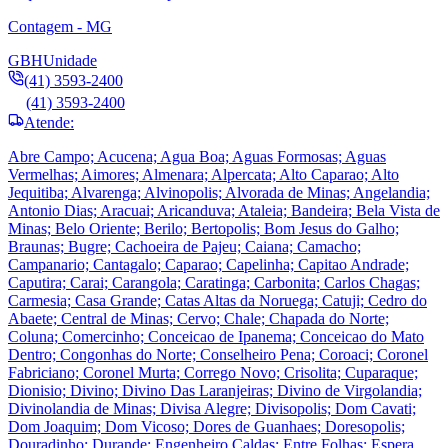
Contagem - MG
GBH
Unidade
(41) 3593-2400
(41) 3593-2400
Atende:
Abre Campo; Acucena; Agua Boa; Aguas Formosas; Aguas
Vermelhas; Aimores; Almenara; Alpercata; Alto Caparao; Alto
Jequitiba; Alvarenga; Alvinopolis; Alvorada de Minas; Angelandia;
Antonio Dias; Aracuai; Aricanduva; Ataleia; Bandeira; Bela Vista de
Minas; Belo Oriente; Berilo; Bertopolis; Bom Jesus do Galho;
Braunas; Bugre; Cachoeira de Pajeu; Caiana; Camacho;
Campanario; Cantagalo; Caparao; Capelinha; Capitao Andrade;
Caputira; Carai; Carangola; Caratinga; Carbonita; Carlos Chagas;
Carmesia; Casa Grande; Catas Altas da Noruega; Catuji; Cedro do
Abaete; Central de Minas; Cervo; Chale; Chapada do Norte;
Coluna; Comercinho; Conceicao de Ipanema; Conceicao do Mato
Dentro; Congonhas do Norte; Conselheiro Pena; Coroaci; Coronel
Fabriciano; Coronel Murta; Corrego Novo; Crisolita; Cuparaque;
Dionisio; Divino; Divino Das Laranjeiras; Divino de Virgolandia;
Divinolandia de Minas; Divisa Alegre; Divisopolis; Dom Cavati;
Dom Joaquim; Dom Vicoso; Dores de Guanhaes; Doresopolis;
Douradinho; Durande; Engenheiro Caldas; Entre Folhas; Espera