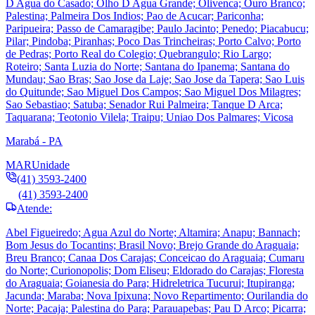
D Agua do Casado; Olho D Agua Grande; Olivenca; Ouro Branco;
Palestina; Palmeira Dos Indios; Pao de Acucar; Pariconha;
Paripueira; Passo de Camaragibe; Paulo Jacinto; Penedo; Piacabucu;
Pilar; Pindoba; Piranhas; Poco Das Trincheiras; Porto Calvo; Porto
de Pedras; Porto Real do Colegio; Quebrangulo; Rio Largo;
Roteiro; Santa Luzia do Norte; Santana do Ipanema; Santana do
Mundau; Sao Bras; Sao Jose da Laje; Sao Jose da Tapera; Sao Luis
do Quitunde; Sao Miguel Dos Campos; Sao Miguel Dos Milagres;
Sao Sebastiao; Satuba; Senador Rui Palmeira; Tanque D Arca;
Taquarana; Teotonio Vilela; Traipu; Uniao Dos Palmares; Vicosa
Marabá - PA
MAR
Unidade
(41) 3593-2400
(41) 3593-2400
Atende:
Abel Figueiredo; Agua Azul do Norte; Altamira; Anapu; Bannach;
Bom Jesus do Tocantins; Brasil Novo; Brejo Grande do Araguaia;
Breu Branco; Canaa Dos Carajas; Conceicao do Araguaia; Cumaru
do Norte; Curionopolis; Dom Eliseu; Eldorado do Carajas; Floresta
do Araguaia; Goianesia do Para; Hidreletrica Tucurui; Itupiranga;
Jacunda; Maraba; Nova Ipixuna; Novo Repartimento; Ourilandia do
Norte; Pacaja; Palestina do Para; Parauapebas; Pau D Arco; Picarra;