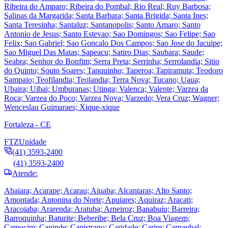
Ribeira do Amparo; Ribeira do Pombal; Rio Real; Ruy Barbosa;
Salinas da Margarida; Santa Barbara; Santa Brigida; Santa Ines;
Santa Teresinha; Santaluz; Santanopolis; Santo Amaro; Santo
Antonio de Jesus; Santo Estevao; Sao Domingos; Sao Felipe; Sao
Felix; Sao Gabriel; Sao Goncalo Dos Campos; Sao Jose do Jacuipe;
Sao Miguel Das Matas; Sapeacu; Satiro Dias; Saubara; Saude;
Seabra; Senhor do Bonfim; Serra Preta; Serrinha; Serrolandia; Sitio
do Quinto; Souto Soares; Tanquinho; Taperoa; Tapiramuta; Teodoro
Sampaio; Teofilandia; Teolandia; Terra Nova; Tucano; Uaua;
Ubaira; Uibai; Umburanas; Utinga; Valenca; Valente; Varzea da
Roca; Varzea do Poco; Varzea Nova; Varzedo; Vera Cruz; Wagner;
Wenceslau Guimaraes; Xique-xique
Fortaleza - CE
FTZ
Unidade
(41) 3593-2400
(41) 3593-2400
Atende:
Abaiara; Acarape; Acarau; Aiuaba; Alcantaras; Alto Santo;
Amontada; Antonina do Norte; Apuiares; Aquiraz; Aracati;
Aracoiaba; Ararenda; Aratuba; Arneiroz; Banabuiu; Barreira;
Barroquinha; Baturite; Beberibe; Bela Cruz; Boa Viagem;
Camocim; Caninde; Capistrano; Caridade; Carire; Carnaubal;