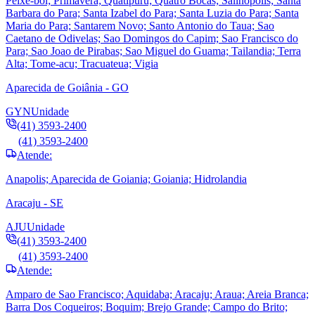
Peixe-boi; Primavera; Quatipuru; Quatro Bocas; Salinopolis; Santa
Barbara do Para; Santa Izabel do Para; Santa Luzia do Para; Santa
Maria do Para; Santarem Novo; Santo Antonio do Taua; Sao
Caetano de Odivelas; Sao Domingos do Capim; Sao Francisco do
Para; Sao Joao de Pirabas; Sao Miguel do Guama; Tailandia; Terra
Alta; Tome-acu; Tracuateua; Vigia
Aparecida de Goiânia - GO
GYN
Unidade
(41) 3593-2400
(41) 3593-2400
Atende:
Anapolis; Aparecida de Goiania; Goiania; Hidrolandia
Aracaju - SE
AJU
Unidade
(41) 3593-2400
(41) 3593-2400
Atende:
Amparo de Sao Francisco; Aquidaba; Aracaju; Araua; Areia Branca;
Barra Dos Coqueiros; Boquim; Brejo Grande; Campo do Brito;