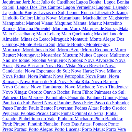
Jaquirana; Jari; Joia; Julio de Castilhos; Lagoa Bonita; Lagoa Bonita
do Sul; Lagoa Dos Tres Cantos; Lagoa Vermelha; Lagoao; Lajeado;
Lajeado do Bugre; Lavras do Sul; Leonel Rocha; Liberato Salzano;
Lindolfo Collor; Linha Nova; Macambara; Machadinho; Magisterio;
Mampituba; Manoel Viana; Maquine; Marata; Marau; Marcelino
Ramos; Mariana Pimentel; Mariano Moro; Marques de Souza; Mata;
Mato Castelhano; Mato Leitao; Mato Queimado; Maximiliano de
Almeida; Minas do Leao; Miraguai; Montauri; Monte Alegre Dos
Campos; Monte Belo do Sul; Monte Bonito; Montenegro;
Mormaco; Morrinhos do Sul; Morro Azul; Morro Redondo; Morro
Reuter; Morungava; Mostardas; Mucum; Muitos Capoes; Muliterno;
Nao-me-toque; Nicolau Vergueiro; Nonoai; Nova Alvorada; Nova
Araca; Nova Bassano; Nova Boa Vista; Nova Brescia; Nova
Candelaria; Nova Esperanca do Sul; Nova Hartz; Nova Milano;
Nova Padua; Nova Palma; Nova Petropolis; Nova Prata; Nova
Ramada; Nova Roma do Sul; Nova Santa Rita; Novo Barreiro;
Novo Cabrais; Novo Hamburgo; Novo Machado; Novo Tiradentes;
Novo Xingu; Osorio; Otavio Rocha; Paim Filho; Palmares do Sul;
Palmeira Das Missoes; Palmitinho; Panambi; Pantano Grande; Parai;
Paraiso do Sul; Pareci Novo; Parobe; Passa Sete; Passo do Sobrado;
Passo Fundo; Paulo Bento; Paverama; Pedras Altas; Pedro Osorio;
Pejucara; Pelotas; Picada Cafe; Pinhal; Pinhal da Serra; Pinhal
Grande; Pinheirinho do Vale; Pinheiro Machado; Pinto Bandeira;
Pirai; Pirapo; Piratini; Planalto; Poco Das Antas; Pontao; Ponte
Preta; Portao; Porto Alegre; Porto Lucena; Porto Maua; Porto Vera