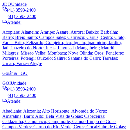
JDO
Unidade
(41) 3593-2400
(41) 3593-2400
Atende:
Acopiara; Altaneira; Araripe; Assare; Aurora; Baixio; Barbalha;
Barro; Brejo Santo; Campos Sales; Caririacu; Carius; Cedro; Crato;
Farias Brito; Felizardo; Granjeiro; Ico; Iguatu; Ipaumirim; Jardim;
Jati; Juazeiro do Norte; Jucas; Lavras da Mangabeira; Mauriti;
Milagres; Missao Velha; Mombaca; Nova Olinda; Oros; Penaforte;
Porteiras; Potengi; Quixelo; Salitre; Santana do Cariri; Tarrafas;
Umari; Varzea Alegre
Goiânia - GO
GOI
Unidade
(41) 3593-2400
(41) 3593-2400
Atende:
Abadiania; Alexania; Alto Horizonte; Alvorada do Norte;
Amaralina; Barro Alto; Bela Vista de Goias; Cabeceiras;
Caldazinha; Campinacu; Campinorte; Campo Limpo de Goias;
Campos Verdes; Carmo do Rio Verde; Ceres; Cocalzinho de Goias;